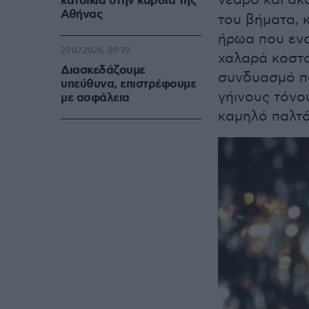
κατοικία στην καρδιά της
Αθήνας
του βήματα, κ
ήρωα που ενσ
29.07.2026, 09:39
χαλαρά κοστο
Διασκεδάζουμε
συνδυασμό πα
υπεύθυνα, επιστρέφουμε
γήινους τόνο
με ασφάλεια
καμηλό παλτό