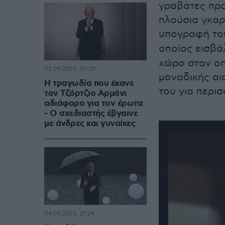
γραβάτες προ
πλούσια γκαρ
υπογραφή το
οποίος εισβά
χώρο στον οπ
05.09.2025, 07:38
μοναδικής αι
Η τραγωδία που έκανε
του για περισ
τον Τζόρτζιο Αρμάνι
αδιάφορο για τον έρωτα
- Ο σχεδιαστής έβγαινε
με άνδρες και γυναίκες
04.09.2025, 21:24