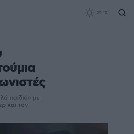
29
°C
υ
τούμια
γωνιστές
λά παιδιά» με
ρ και τον