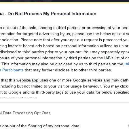
ma -
Do Not Process My Personal Information
to opt-out of the sale, sharing to third parties, or processing of your per
formation for targeted advertising by us, please use the below opt-out s
r selection. Please note that after your opt-out request is processed y
eing interest-based ads based on personal information utilized by us or
disclosed to third parties prior to your opt-out. You may separately opt-
losure of your personal information by third parties on the IAB’s list of
οστουμιού θα επαναπροσδιορίσει την έννοια τ
. This information may also be disclosed by us to third parties on the
IA
Participants
that may further disclose it to other third parties.
μέσα από τη μεγάλη οθόνη δημιουργώντας έν
διάλογο μεταξύ μόδας και αφήγησης και
 that this website/app uses one or more Google services and may gath
including but not limited to your visit or usage behaviour. You may click 
υς μεγάλους πρωταγωνιστές αυτό το «κάτι» π
 to Google and its third-party tags to use your data for below specifi
για να απογειώσουν την εικόνα του χαρακτήρα
ogle consent section.
αι.
l Data Processing Opt Outs
o opt-out of the Sharing of my personal data.