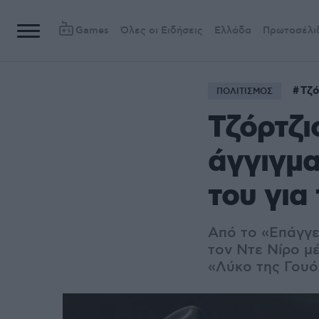
Games
Όλες οι Ειδήσεις
Ελλάδα
Πρωτοσέλι
Τζό
ΠΟΛΙΤΙΣΜΟΣ
Τζόρτζι
άγγιγμα
του για
Από το «Επάγγελ
τον Ντε Νίρο μ
«Λύκο της Γουό