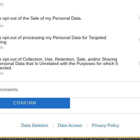
In
o opt-out of the Sale of my Personal Data.
In
to opt-out of processing my Personal Data for Targeted
ing.
In
o opt-out of Collection, Use, Retention, Sale, and/or Sharing
ersonal Data that Is Unrelated with the Purposes for which it
lected.
In
consents
ουκ του Ρίτσαρντ Γκιρ διά χειρός Αρμάνι από την ταινία
λό»
CONFIRM
Data Deletion
Data Access
Privacy Policy
αφικό του ξεκίνημα θα γίνει ιδανικά με τον
αθόριστα γοητευτικό
, στα πρώτα