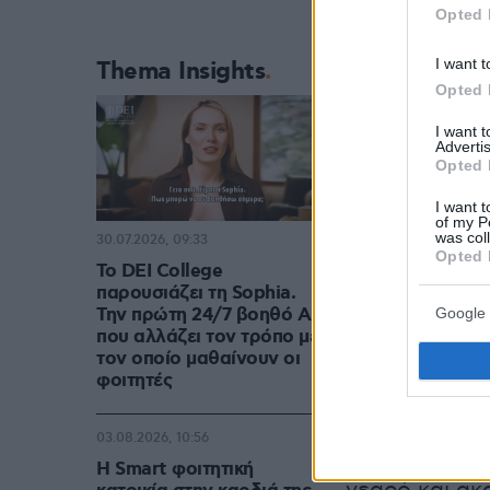
Opted 
I want t
Thema Insights
Opted 
I want 
Advertis
Opted 
I want t
of my P
was col
30.07.2026, 09:33
Opted 
Το DEI College
παρουσιάζει τη Sophia.
Την πρώτη 24/7 βοηθό AI
Google 
Τρία διαφορετικά λ
που αλλάζει τον τρόπο με
«Επάγγελμα: Ζιγκο
τον οποίο μαθαίνουν οι
φοιτητές
03.08.2026, 10:56
Το κινηματογρ
Η Smart φοιτητική
νεαρό και ακ