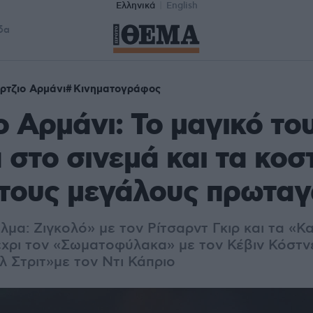
Ελληνικά
English
δα
ρτζιο Αρμάνι
Κινηματογράφος
ο Αρμάνι: Το μαγικό το
 στο σινεμά και τα κοσ
 τους μεγάλους πρωτα
μα: Ζιγκολό» με τον Ρίτσαρντ Γκιρ και τα «Κα
έχρι τον «Σωματοφύλακα» με τον Κέβιν Κόστνε
λ Στριτ»με τον Ντι Κάπριο