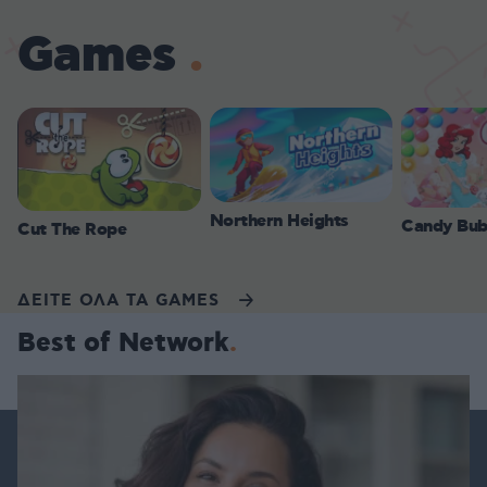
Games
Northern Heights
Candy Bub
Cut The Rope
ΔΕΙΤΕ ΟΛΑ ΤΑ GAMES
Best of Network