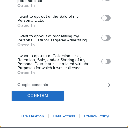
personal data.
grant or deny consent to Google and its third-party tags to
Opted In
use your data for below specified purposes in below Google
consent section.
I want to opt-out of the Sale of my
Personal Data.
30.07.2026, 09:33
Opted In
Το DEI College παρουσιάζει τη Sophia. Την πρώτη 24/7
βοηθό AI που αλλάζει τον τρόπο με τον οποίο μαθαίνουν οι
I want to opt-out of processing my
φοιτητές
Personal Data for Targeted Advertising.
Opted In
03.08.2026, 10:56
I want to opt-out of Collection, Use,
Η Smart φοιτητική κατοικία στην καρδιά της Αθήνας
Retention, Sale, and/or Sharing of my
Personal Data that Is Unrelated with the
Purposes for which it was collected.
Opted In
29.07.2026, 09:39
Διασκεδάζουμε υπεύθυνα, επιστρέφουμε με ασφάλεια
Google consents
CONFIRM
ΡΟΗ ΕΙΔΗΣΕΩΝ
Ειδήσεις
Δημοφιλή
Σχολιασμένα
Data Deletion
Data Access
Privacy Policy
πριν 14 λεπτά