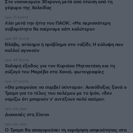
Στο νοσοκομείο 30χρονη μετά από πτώση από τη
γέφυρα της Χαλκίδας
πριν 21 λεπτά
Λίσι μετά την ήττα του ΠΑΟΚ: «Με περισσότερη
σοβαρότητα θα παίρναμε κάτι καλύτερο»
πριν 28 λεπτά
Βλάβη, ατύχημα ή πρόβλημα στο ταξίδι; Η κάλυψη που
πολλοί αγνοούν
πριν 34 λεπτά
Χαλαρή έξοδος για τον Κυριάκο Μητσοτάκη και τη
σύζυγό του Μαρέβα στα Χανιά, φωτογραφίες
πριν 37 λεπτά
«Θα μπορούσε να συμβεί σύντομα»: Αισιόδοξος ξανά ο
Τραμπ για το τέλος του πολέμου με το Ιράν, «δεν
νομίζω ότι μπορούν ν' αντέξουν πολύ ακόμα»
πριν μία ώρα
Διακοπές στη Σίκινο
πριν μία ώρα
Ο Τραμπ θα απαγορεύσει τη χορήγηση υπηκοότητας στα