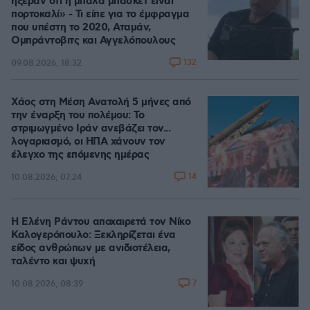
ήξεραν ότι η μπάλα μπάσκετ είναι
πορτοκαλί» - Τι είπε για το έμφραγμα
που υπέστη το 2020, Αταμάν,
Ομπράντοβιτς και Αγγελόπουλους
132
09.08.2026, 18:32
Χάος στη Μέση Ανατολή 5 μήνες από
την έναρξη του πολέμου: Το
στριμωγμένο Ιράν ανεβάζει τον...
λογαριασμό, οι ΗΠΑ χάνουν τον
έλεγχο της επόμενης ημέρας
14
10.08.2026, 07:24
Η Ελένη Ράντου αποχαιρετά τον Νίκο
Καλογερόπουλο: Ξεκληρίζεται ένα
είδος ανθρώπων με ανιδιοτέλεια,
ταλέντο και ψυχή
7
10.08.2026, 08:39