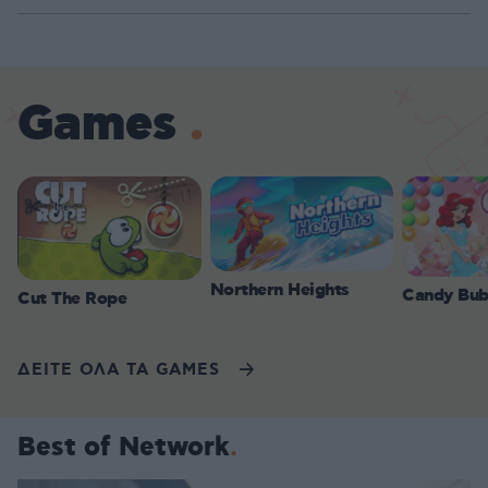
Games
Northern Heights
Candy Bub
Cut The Rope
ΔΕΙΤΕ ΟΛΑ ΤΑ GAMES
Best of Network