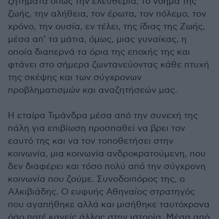
ζητήματα όπως την ελευθερία, το νόημα της
ζωής, την αλήθεια, τον έρωτα, τον πόλεμο, τον
χρόνο, την ουσία, εν τέλει, της ίδιας της Ζωής,
μέσα απ’ τα μάτια, όμως, μιας γυναίκας, η
οποία διαπερνά τα όρια της εποχής της και
φτάνει στο σήμερα ζωντανεύοντας κάθε πτυχή
της σκέψης και των σύγχρονων
προβληματισμών και αναζητήσεών μας.
Η εταίρα Τιμάνδρα μέσα από την συνεχή της
πάλη για επιβίωση προσπαθεί να βρει τον
εαυτό της και να τον τοποθετήσει στην
κοινωνία, μια κοινωνία ανδροκρατούμενη, που
δεν διαφέρει και τόσο πολύ από την σύγχρονη
κοινωνία που ζούμε. Συνοδοιπόρος της, ο
Αλκιβιάδης. Ο ευφυής Αθηναίος στρατηγός
που αγαπήθηκε αλλά και μισήθηκε ταυτόχρονα
όσο ποτέ κανείς άλλος στην ιστορία. Μέσα από