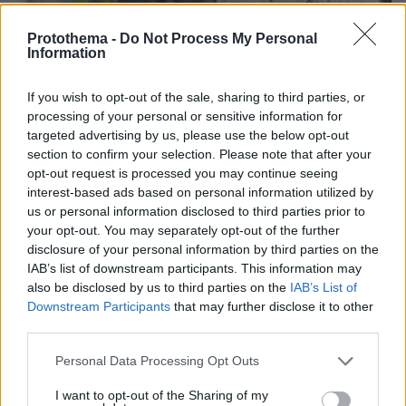
Protothema -
Do Not Process My Personal
Information
If you wish to opt-out of the sale, sharing to third parties, or
processing of your personal or sensitive information for
targeted advertising by us, please use the below opt-out
04.08.2026, 11:20
section to confirm your selection. Please note that after your
Πώς μια απλή ιδέα εξελίχθηκε σε κορυφαίο θεσμό
opt-out request is processed you may continue seeing
ρομποτικής στην Ελλάδα
interest-based ads based on personal information utilized by
us or personal information disclosed to third parties prior to
your opt-out. You may separately opt-out of the further
06.08.2026, 10:52
disclosure of your personal information by third parties on the
Από μαθητής, φοιτητής σε άλλη πόλη!
IAB’s list of downstream participants. This information may
also be disclosed by us to third parties on the
IAB’s List of
26.07.2026, 09:54
Downstream Participants
that may further disclose it to other
Επαγγελματική Εκπαίδευση & Εξειδίκευση: Το Mοντέλο που
third parties.
σε Bάζει στην Aγορά Eργασίας
Please note that this website/app uses one or more Google
Personal Data Processing Opt Outs
services and may gather and store information including but
not limited to your visit or usage behaviour. You may click to
I want to opt-out of the Sharing of my