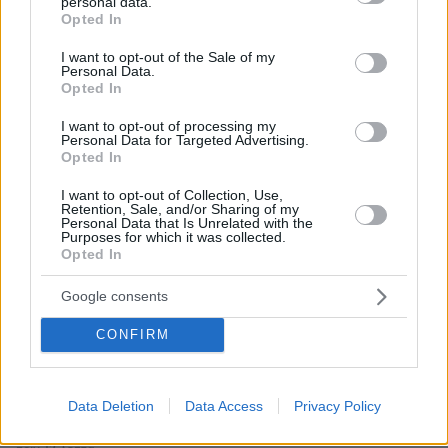
ΡΟΗ ΕΙΔΗΣΕΩΝ
personal data.
grant or deny consent to Google and its third-party tags to
Opted In
use your data for below specified purposes in below Google
Ειδήσεις
Δημοφιλή
Σχολιασμένα
consent section.
I want to opt-out of the Sale of my
Personal Data.
Opted In
πριν 4 λεπτά
Πώς απέκτησαν οι σκύλοι Μπόξερ το όνομά τους
I want to opt-out of processing my
Personal Data for Targeted Advertising.
πριν 4 λεπτά
Opted In
Πώς αμείβονται οι εργαζόμενοι για την αργία του
Δεκαπενταύγουστου
I want to opt-out of Collection, Use,
Retention, Sale, and/or Sharing of my
πριν 4 λεπτά
Personal Data that Is Unrelated with the
Καστός, Μεγανήσι, Κάλαμος: Ταξίδι στα καταπράσινα
Purposes for which it was collected.
νησιά κοντά στη Λευκάδα
Opted In
πριν 6 λεπτά
Google consents
Η Ελένη Ράντου αποχαιρετά τον Νίκο Καλογερόπουλο:
«Σ’ αυτούς τους μίζερους, σωστά υπολογισμένους
CONFIRM
καιρούς μας δεν χώραγες»
πριν 11 λεπτά
Ηλικιωμένη ανασύρθηκε νεκρή από τη θάλασσα στην
Data Deletion
Data Access
Privacy Policy
Κατερίνη