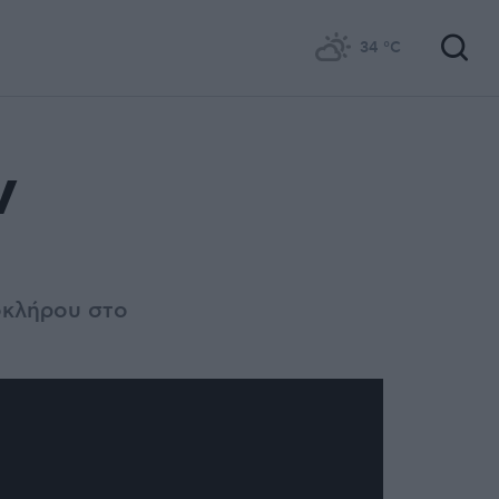
34
°C
V
οκλήρου στο