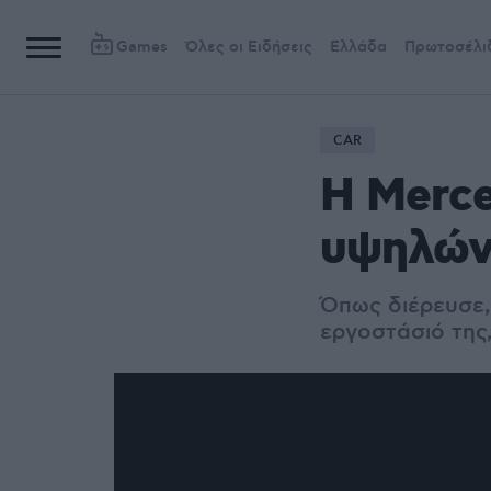
Games
Όλες οι Ειδήσεις
Ελλάδα
Πρωτοσέλι
CAR
Η Merc
υψηλών
Όπως διέρευσε,
εργοστάσιό της,