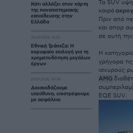
Τα SUV υψη
Κάτι αλλάζει στον χάρτη
της πανεπιστημιακής
καιρό
ακρογ
εκπαίδευσης στην
Πριν από π
Ελλάδα
και σπορ α
σε αυτή την
30.07.2026, 15:25
Εθνική Τράπεζα: Η
κορυφαία επιλογή για τη
Η κατηγορί
χρηματοδότηση μεγάλων
γρήγορα τις
έργων
ισχυρούς ρ
AMG
διαθέτ
29.07.2026, 09:39
συμπεριλαμ
Διασκεδάζουμε
υπεύθυνα, επιστρέφουμε
EQE SUV.
με ασφάλεια