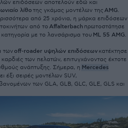
λών επιδόσεων αποτελούν εδώ και
ωνιαίο λίθο
της γκάμας μοντέλων της
AMG
.
ερισσότερα από 25 χρόνια, η μάρκα επιδόσεων
υτοκινήτων από το
Affalterbach
πρωτοστάτησε
 κατηγορία με το λανσάρισμα του
ML 55 AMG
.
α των
off-roader υψηλών επιδόσεων
κατέκτησε
 καρδιές των πελατών, επιτυγχάνοντας έκτοτε
υθμούς ανάπτυξης. Σήμερα, η
Mercedes
ει έξι σειρές μοντέλων SUV,
βανομένων των GLA, GLB, GLC, GLE, GLS και