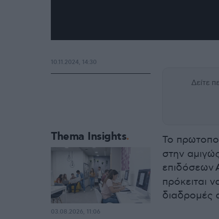
10.11.2024, 14:30
Δείτε 
Thema Insights
Το πρωτοπορ
στην αμιγώ
επιδόσεων
πρόκειται ν
διαδρομές 
03.08.2026, 11:06