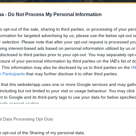
ma -
Do Not Process My Personal Information
to opt-out of the sale, sharing to third parties, or processing of your per
formation for targeted advertising by us, please use the below opt-out s
r selection. Please note that after your opt-out request is processed y
eing interest-based ads based on personal information utilized by us or
disclosed to third parties prior to your opt-out. You may separately opt-
losure of your personal information by third parties on the IAB’s list of
. This information may also be disclosed by us to third parties on the
IA
Participants
that may further disclose it to other third parties.
κή
Mercedes AMG G 63
είναι το
στολίδι
της γκάμας
 that this website/app uses one or more Google services and may gath
 όσον αφορά στις επιδόσεις.
including but not limited to your visit or usage behaviour. You may click 
 to Google and its third-party tags to use your data for below specifi
ogle consent section.
UV, η
Mercedes AMG
σχεδιάζει για πρώτη φορά
 αρχιτεκτονική του οχήματος. Αυτό το
full-size
l Data Processing Opt Outs
ι το δεύτερο μοντέλο που θα κατασκευαστεί πάνω
 ηλεκτρική πλατφόρμα υψηλών επιδόσεων
AMG.EA
.
o opt-out of the Sharing of my personal data.