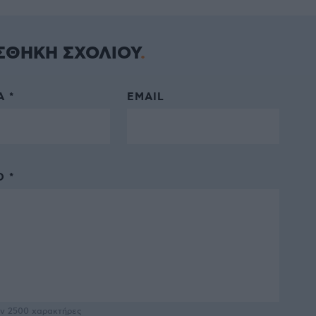
ΣΘΗΚΗ ΣΧΟΛΙΟΥ
 *
EMAIL
 *
υν
2500
χαρακτήρες