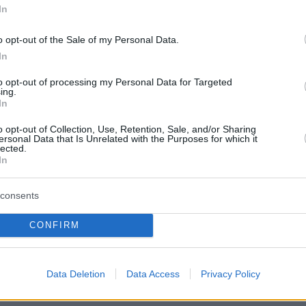
In
σης το έκτο όχημα που αναπτύσσεται πλήρως από
ς των επιδόσεων από το Affalterbach
, ενώ
o opt-out of the Sale of my Personal Data.
 στο πρώτο μοντέλο που κατασκευάστηκε
In
ρμα AMG.EA
το οποίο βρίσκεται αυτή τη στιγμή σε
to opt-out of processing my Personal Data for Targeted
, καθώς και στα μοντέλα GT, SL, στην
ing.
In
γενιά GT και SLS.
o opt-out of Collection, Use, Retention, Sale, and/or Sharing
ersonal Data that Is Unrelated with the Purposes for which it
lected.
In
protothema.gr στο Google News
το
και μάθετε πρώτοι
εις
consents
Ειδήσεις
 τελευταίες
από την Ελλάδα και τον Κόσμο, τη
CONFIRM
Protothema.gr
μβαίνουν, στο
ΙΑ
ΠΡΟΣΘΗΚΗ ΣΧΟΛΙΟΥ
Data Deletion
Data Access
Privacy Policy