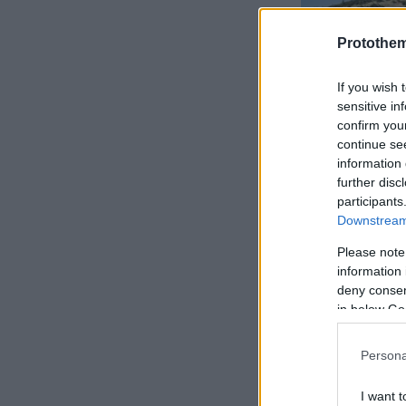
Protothe
If you wish 
sensitive in
confirm you
continue se
information 
further disc
participants
Downstream 
Η εμβληματι
Please note
των off-road
information 
deny consent
in below Go
Σε αυτό το S
ολόκληρη την
Persona
SUV
θα είνα
στην αμιγώς
I want t