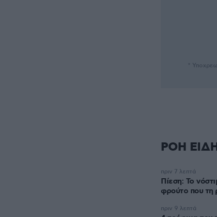
* Υποχρεω
ΡΟΗ ΕΙΔ
πριν 7 λεπτά
Πίεση: Το νόστ
φρούτο που τη 
πριν 9 λεπτά