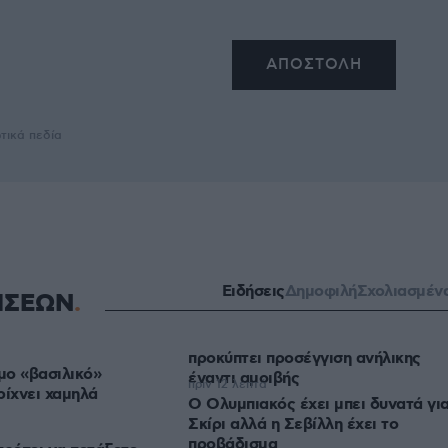
τικά πεδία
Ειδήσεις
Δημοφιλή
Σχολιασμέν
ΗΣΕΩΝ
προκύπτει προσέγγιση ανήλικης
ιμο «βασιλικό»
έναντι αμοιβής
πριν 12 λεπτά
ρίχνει χαμηλά
Ο Ολυμπιακός έχει μπει δυνατά γι
Σκίρι αλλά η Σεβίλλη έχει το
προβάδισμα