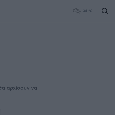
34
°C
θα αρχίσουν να