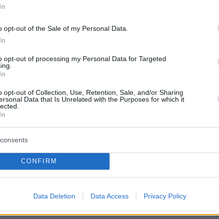
ρκετούς που θα αποχωρήσουν σίγουρα από
In
Χρήσιμο έως απαραίτητο θα ήταν για τους
υς να πάρουν από νωρίς αποφάσεις, αλλά
o opt-out of the Sale of my Personal Data.
In
 σίγουρος ακόμη και για τη δομή όσων
 αποφασίσουν, ή για το πλάνο που θα
to opt-out of processing my Personal Data for Targeted
ing.
ί ενόψει των 100 ετών;
In
o opt-out of Collection, Use, Retention, Sale, and/or Sharing
όμη. Η καλοκαιρινή ευρωπαϊκή εμπειρία έχει
ersonal Data that Is Unrelated with the Purposes for which it
lected.
 ομάδα που ξεκινάει να παίζει στο Conference
In
λιο ΔΕΝ πρέπει να έχει πολλές αλλαγές.
consents
CONFIRM
Data Deletion
Data Access
Privacy Policy