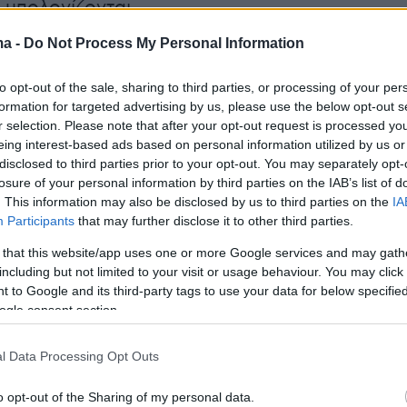
ι υπολογίζονται.
ma -
Do Not Process My Personal Information
να: Σίγουροι και για του χρόνου οι εξής δύο:
Πένια. Ο Σβααμπ δεν θα συνεχίσει, ο
to opt-out of the sale, sharing to third parties, or processing of your per
ι συμβόλαιο που τελειώνει και ο Μεϊτέ θα
formation for targeted advertising by us, please use the below opt-out s
r selection. Please note that after your opt-out request is processed y
άλι στον αέρα ως ένας δανεικός.
eing interest-based ads based on personal information utilized by us or
disclosed to third parties prior to your opt-out. You may separately opt-
losure of your personal information by third parties on the IAB’s list of
. This information may also be disclosed by us to third parties on the
IA
Participants
that may further disclose it to other third parties.
κοί: Κάτι καλύτερο γίνεται εδώ αφού σίγουρο
 that this website/app uses one or more Google services and may gath
ωνσταντέλιας, Πέλκας, Ζίβκοβιτς, Ντεσπόντοφ
including but not limited to your visit or usage behaviour. You may click 
ε.
 to Google and its third-party tags to use your data for below specifi
ogle consent section.
 Ίσως ο Τσάλοφ. Ίσως…
l Data Processing Opt Outs
οι «σίγουροι». Είναι πάρα πολλοί οι αμφίβολοι,
o opt-out of the Sharing of my personal data.