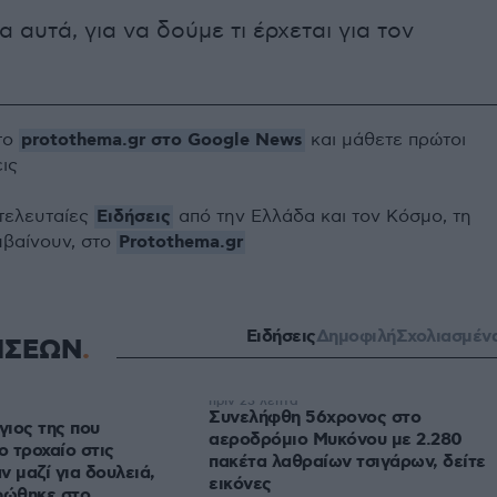
 αυτά, για να δούμε τι έρχεται για τον
protothema.gr στο Google News
το
και μάθετε πρώτοι
εις
Ειδήσεις
 τελευταίες
από την Ελλάδα και τον Κόσμο, τη
Protothema.gr
μβαίνουν, στο
Ειδήσεις
Δημοφιλή
Σχολιασμέν
ΗΣΕΩΝ
πριν 23 λεπτά
Συνελήφθη 56χρονος στο
γιος της που
αεροδρόμιο Μυκόνου με 2.280
 τροχαίο στις
πακέτα λαθραίων τσιγάρων, δείτε
ν μαζί για δουλειά,
εικόνες
φώθηκε στο