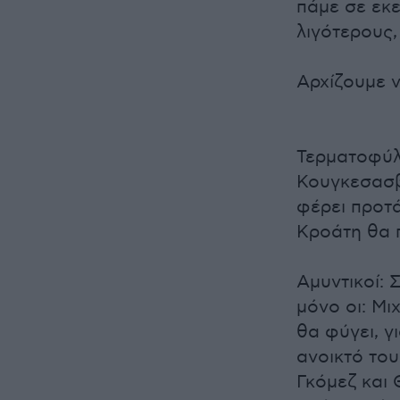
πάμε σε εκ
λιγότερους
Αρχίζουμε 
Τερματοφύλ
Κουγκεσασβ
φέρει προτά
Κροάτη θα 
Αμυντικοί: 
μόνο οι: Μι
θα φύγει, γ
ανοικτό του
Γκόμεζ και