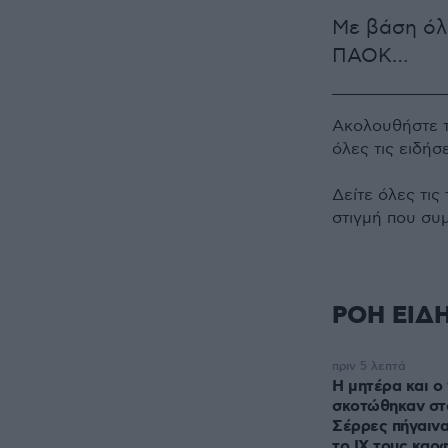
Με βάση όλα
ΠΑΟΚ…
Ακολουθήστε 
όλες τις ειδήσ
Δείτε όλες τις
στιγμή που συ
ΡΟΗ ΕΙΔ
πριν 5 λεπτά
Η μητέρα και ο 
σκοτώθηκαν στο
Σέρρες πήγαινα
το ΙΧ τους καρ