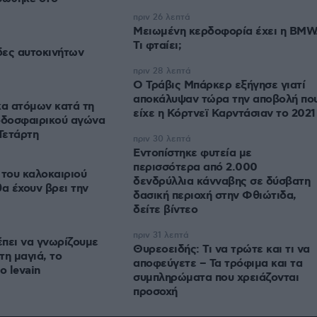
πριν 26 λεπτά
Μειωμένη κερδοφορία έχει η BMW
Τι φταίει;
ίδες αυτοκινήτων
πριν 28 λεπτά
O Τράβις Μπάρκερ εξήγησε γιατί
αποκάλυψαν τώρα την αποβολή πο
α ατόμων κατά τη
είχε η Κόρτνεϊ Καρντάσιαν το 2021
οδοσφαιρικού αγώνα
Τετάρτη
πριν 30 λεπτά
Εντοπίστηκε φυτεία με
περισσότερα από 2.000
 του καλοκαιριού
δενδρύλλια κάνναβης σε δύσβατη
θα έχουν βρει την
δασική περιοχή στην Φθιώτιδα,
δείτε βίντεο
πριν 31 λεπτά
πει να γνωρίζουμε
Θυρεοειδής: Τι να τρώτε και τι να
τη μαγιά, το
αποφεύγετε – Τα τρόφιμα και τα
ο levain
συμπληρώματα που χρειάζονται
προσοχή