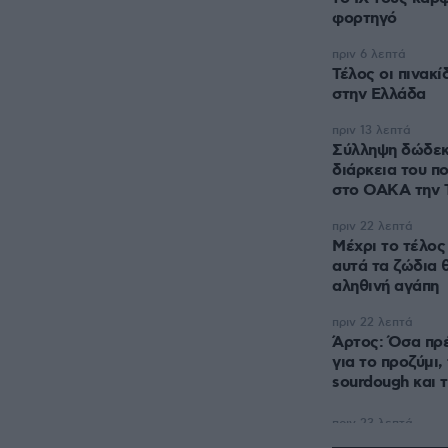
φορτηγό
πριν 6 λεπτά
Τέλος οι πινακ
στην Ελλάδα
πριν 13 λεπτά
Σύλληψη δώδεκ
διάρκεια του π
στο ΟΑΚΑ την 
πριν 22 λεπτά
Μέχρι το τέλος
αυτά τα ζώδια 
αληθινή αγάπη
πριν 22 λεπτά
Άρτος: Όσα πρέ
για το προζύμι, 
sourdough και τ