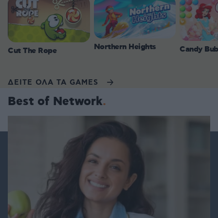
Northern Heights
Candy Bub
Cut The Rope
ΔΕΙΤΕ ΟΛΑ ΤΑ GAMES
Best of Network