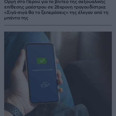
Οργή στο Περού για το βίντεο της σεξουαλικής
επίθεσης μαέστρου σε 26χρονη τραγουδίστρια:
«Σιγά-σιγά θα το ξεπεράσεις» της έλεγαν από τη
μπάντα της