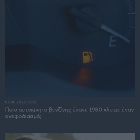
06.08.2026, 19:12
Ποιο αυτοκίνητο βενζίνης έκανε 1.980 χλμ με έναν
ανεφοδιασμό;