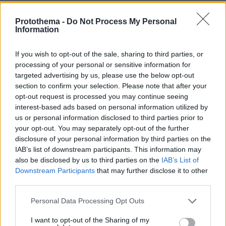
«Τουρισμός για Όλους»
Protothema -
Do Not Process My Personal
πριν 17 λεπτά
Information
Αθήνα-Αρβανίτσα-Αντίκυρα: Ένα καλοκαιρινό road trip
από το βουνό στη θάλασσα
If you wish to opt-out of the sale, sharing to third parties, or
πριν 19 λεπτά
processing of your personal or sensitive information for
Greek Goddess Beauty: Η τάση ομορφιάς που μας κάνει
targeted advertising by us, please use the below opt-out
να θέλουμε να μοιάζουμε με σύγχρονη Ελληνίδα θεά
section to confirm your selection. Please note that after your
πριν 22 λεπτά
opt-out request is processed you may continue seeing
Πότε τα φάρμακα για την υπερπλασία προστάτη δεν
interest-based ads based on personal information utilized by
«χρειάζονται» – Μελέτη εξηγεί
us or personal information disclosed to third parties prior to
your opt-out. You may separately opt-out of the further
πριν 23 λεπτά
disclosure of your personal information by third parties on the
Έπεσαν οι υπογραφές για το Ειδικό Χωροταξικό Πλαίσιο
IAB’s list of downstream participants. This information may
για τον Τουρισμό: Νέοι κανόνες για δόμηση και
also be disclosed by us to third parties on the
IAB’s List of
επενδύσεις
Downstream Participants
that may further disclose it to other
πριν 24 λεπτά
third parties.
Ποιο είναι το αγαπημένο αυτοκίνητο του Κυριάκου
Μητσοτάκη
Please note that this website/app uses one or more Google
Personal Data Processing Opt Outs
services and may gather and store information including but
πριν 25 λεπτά
not limited to your visit or usage behaviour. You may click to
I want to opt-out of the Sharing of my
Άκυρες οι εγκύκλιοι που δεν αναρτώνται, υποχρεωτική