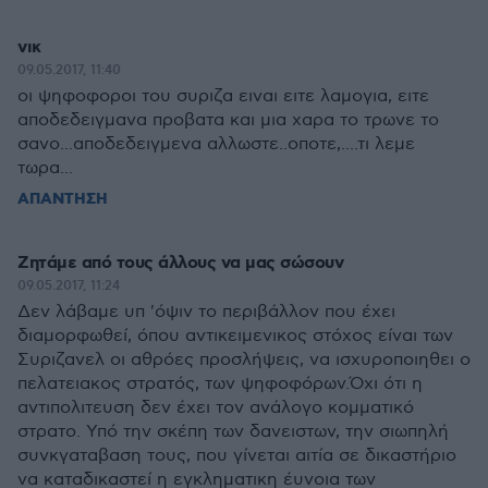
νικ
09.05.2017, 11:40
οι ψηφοφοροι του συριζα ειναι ειτε λαμογια, ειτε
αποδεδειγμανα προβατα και μια χαρα το τρωνε το
σανο...αποδεδειγμενα αλλωστε..οποτε,....τι λεμε
τωρα...
ΑΠΑΝΤΗΣΗ
Ζητάμε από τους άλλους να μας σώσουν
09.05.2017, 11:24
Δεν λάβαμε υπ 'όψιν το περιβάλλον που έχει
διαμορφωθεί, όπου αντικειμενικος στόχος είναι των
Συριζανελ οι αθρόες προσλήψεις, να ισχυροποιηθει ο
πελατειακος στρατός, των ψηφοφόρων.Όχι ότι η
αντιπολιτευση δεν έχει τον ανάλογο κομματικό
στρατο. Υπό την σκέπη των δανειστων, την σιωπηλή
συνκγαταβαση τους, που γίνεται αιτία σε δικαστήριο
να καταδικαστεί η εγκληματικη έυνοια των