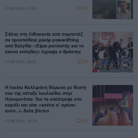
99
07.08.2026, 07:00
Σάλος στη Λιθουανία από σαμποτάζ
σε προσπάθεια ρεκόρ powerlifting
από Βελγίδα: «Είμαι ρατσιστής και το
έκανα επίτηδες» έγραψε ο δράστης
41
07.08.2026, 06:51
Loaded
:
100.00%
Η Ιουλία Καλλιμάνη θύμωσε με θεατή
που της πέταξε λουλούδια στην
Ηγουμενίτσα: Του τα επέστρεψε στο
κεφάλι και είπε «εσένα σ' αρέσει
αυτό...», δείτε βίντεο
65
07.08.2026, 06:39