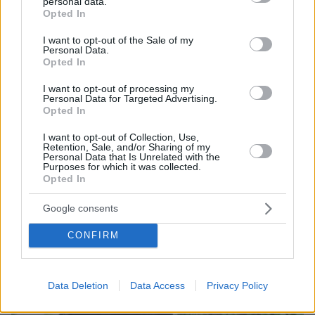
personal data.
grant or deny consent to Google and its third-party tags to
η δημοσίευσή τους από την 1η Οκτωβρίου
Opted In
use your data for below specified purposes in below Google
πριν 25 λεπτά
consent section.
I want to opt-out of the Sale of my
Στην Εισαγγελία από τη ΓΑΔΑ οδηγείται η 46χρονη που
Personal Data.
κατηγορείται για την επίθεση στη Marfin, δείτε βίντεο
Opted In
πριν 29 λεπτά
I want to opt-out of processing my
Αλλάζει στρατηγική η Honda για την Ευρώπη
Personal Data for Targeted Advertising.
Opted In
I want to opt-out of Collection, Use,
ΔΕΙΤΕ ΟΛΕΣ ΤΙΣ ΕΙΔΗΣΕΙΣ
Retention, Sale, and/or Sharing of my
Personal Data that Is Unrelated with the
Purposes for which it was collected.
Opted In
ΤΑ ΠΙΟ ΔΗΜΟΦΙΛΗ
Google consents
CONFIRM
Data Deletion
Data Access
Privacy Policy