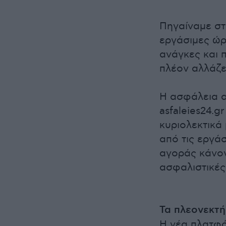
Πηγαίναμε στ
εργάσιμες ώρ
ανάγκες και 
πλέον αλλάζε
Η ασφάλεια αυ
asfaleies24.g
κυριολεκτικά
από τις εργάσ
αγοράς κάνον
ασφαλιστικές 
Τα πλεονεκτή
Η νέα πλατφό