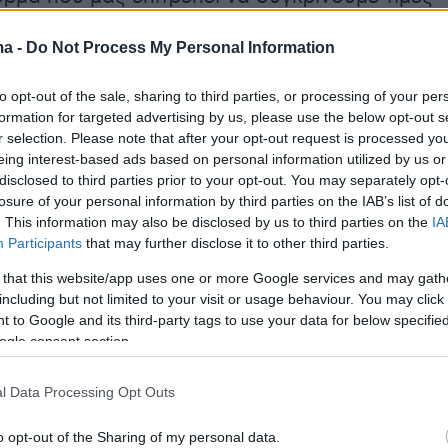
α αυτοκινήτου
του asfaleies24.gr φέρνει
ma -
Do Not Process My Personal Information
εονεκτήματα, που θα αλλάξουν τον τρόπο πο
ε μέχρι τώρα.
to opt-out of the sale, sharing to third parties, or processing of your per
formation for targeted advertising by us, please use the below opt-out s
r selection. Please note that after your opt-out request is processed y
eing interest-based ads based on personal information utilized by us or
ειάζεται να δαπανάμε εργάσιμες ώρες για να
disclosed to third parties prior to your opt-out. You may separately opt-
ασφάλεια αυτοκινήτου. Ακόμα και στις 3 τα
losure of your personal information by third parties on the IAB’s list of
 μπορούμε να ασφαλιστούμε και να λάβουμε
. This information may also be disclosed by us to third parties on the
IA
Participants
that may further disclose it to other third parties.
ail μας το ασφαλιστήριο συμβόλαιο.
 that this website/app uses one or more Google services and may gath
including but not limited to your visit or usage behaviour. You may click 
νέκτημα του asfaleies24.gr δεν είναι μόνο
 to Google and its third-party tags to use your data for below specifi
ντας απλά τα απαραίτητα στοιχεία, όπως
ogle consent section.
οιχεία οδηγού και οχήματος, λαμβάνουμε τιμ
ς από περισσότερες από 27 ασφαλιστικές
l Data Processing Opt Outs
ι μπορούμε μέσα σε ένα λεπτό να συγκρίνουμε
o opt-out of the Sharing of my personal data.
ία της ασφαλιστικής αγοράς.