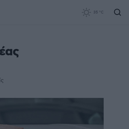
35
°C
νέας
ίς