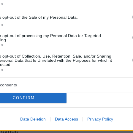
In
εύκολα και γρήγορα τις μεγαλύτερες
o opt-out of the Sale of my Personal Data.
εταιρείες καθώς ακόμα και τις direct
In
 που δραστηριοποιούνται μόνο διαδικτυακά.
to opt-out of processing my Personal Data for Targeted
ing.
μόνο σημείο, την ιστοσελίδα του asfaleies24.gr
In
γαλύτερο μέρος της ασφαλιστικής αγοράς στη
o opt-out of Collection, Use, Retention, Sale, and/or Sharing
ολογιστή ή του κινητού μας.
ersonal Data that Is Unrelated with the Purposes for which it
lected.
In
consents
 εμείς οι ίδιοι που θα αποφασίσουμε για τη
άλεια μηχανής
ή αυτοκινήτου και θα
CONFIRM
να διαμορφώσουμε το συμβόλαιο όπως
προσθέτοντας έξτρα καλύψεις όπως οδική
Data Deletion
Data Access
Privacy Policy
ύση κρυστάλλων, νομική προστασία καθώς και
τύχημα.