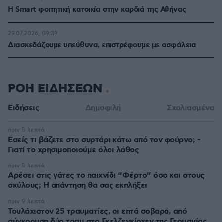
Η Smart φοιτητική κατοικία στην καρδιά της Αθήνας
29.07.2026, 09:39
Διασκεδάζουμε υπεύθυνα, επιστρέφουμε με ασφάλεια
ΡΟΗ ΕΙΔΗΣΕΩΝ
Ειδήσεις
Δημοφιλή
Σχολιασμένα
πριν 5 λεπτά
Εσείς τι βάζετε στο συρτάρι κάτω από τον φούρνο; -
Γιατί το χρησιμοποιούμε όλοι λάθος
πριν 5 λεπτά
Αρέσει στις γάτες το παιχνίδι “Φέρτο” όσο και στους
σκύλους; Η απάντηση θα σας εκπλήξει
πριν 9 λεπτά
Τουλάχιστον 25 τραυματίες, οι επτά σοβαρά, από
σύγκρουση δύο τραμ στο Γκελζενκίρχεν της Γερμανίας,