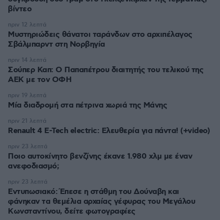
βίντεο
πριν 12 λεπτά
Μυστηριώδεις θάνατοι ταράνδων στο αρχιπέλαγος
Σβάλμπαρντ στη Νορβηγία
πριν 14 λεπτά
Σούπερ Καπ: Ο Παπαπέτρου διαιτητής του τελικού της
ΑΕΚ με τον ΟΦΗ
πριν 19 λεπτά
Μία διαδρομή στα πέτρινα χωριά της Μάνης
πριν 21 λεπτά
Renault 4 E-Tech electric: Ελευθερία για πάντα! (+video)
πριν 23 λεπτά
Ποιο αυτοκίνητο βενζίνης έκανε 1.980 χλμ με έναν
ανεφοδιασμό;
πριν 23 λεπτά
Εντυπωσιακό: Έπεσε η στάθμη του Δούναβη και
φάνηκαν τα θεμέλια αρχαίας γέφυρας του Μεγάλου
Κωνσταντίνου, δείτε φωτογραφίες