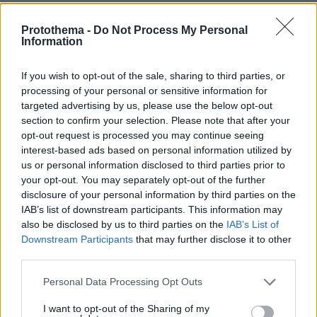
πριν 23 λεπτά
Χωρίς ενεργό μέτωπο η φωτιά στην Aγία Μαρίνα
Protothema -
Do Not Process My Personal
Ηλείας, δείτε φωτογραφίες
Information
If you wish to opt-out of the sale, sharing to third parties, or
ΔΕΙΤΕ ΟΛΕΣ ΤΙΣ ΕΙΔΗΣΕΙΣ
processing of your personal or sensitive information for
targeted advertising by us, please use the below opt-out
section to confirm your selection. Please note that after your
opt-out request is processed you may continue seeing
ΤΑ ΠΙΟ ΔΗΜΟΦΙΛΗ
interest-based ads based on personal information utilized by
us or personal information disclosed to third parties prior to
your opt-out. You may separately opt-out of the further
disclosure of your personal information by third parties on the
IAB’s list of downstream participants. This information may
also be disclosed by us to third parties on the
IAB’s List of
Downstream Participants
that may further disclose it to other
third parties.
Please note that this website/app uses one or more Google
Personal Data Processing Opt Outs
services and may gather and store information including but
not limited to your visit or usage behaviour. You may click to
I want to opt-out of the Sharing of my