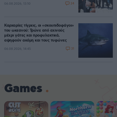
24
06.08.2026, 13:10
Καρχαρίες τίγρεις, οι «σκουπιδοφάγοι»
του ωκεανού: Τρώνε από αχινούς
μέχρι γάτες και προφυλακτικά,
αψηφούν ακόμη και τους τυφώνες
31
06.08.2026, 14:45
Games