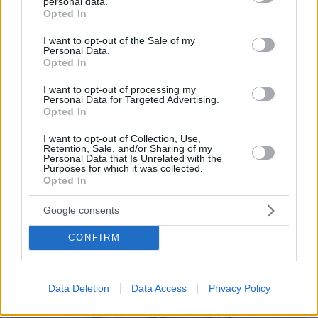
personal data.
grant or deny consent to Google and its third-party tags to
Opted In
use your data for below specified purposes in below Google
consent section.
I want to opt-out of the Sale of my
Personal Data.
Opted In
I want to opt-out of processing my
Personal Data for Targeted Advertising.
Opted In
I want to opt-out of Collection, Use,
Retention, Sale, and/or Sharing of my
06.08.2026, 16:39
Personal Data that Is Unrelated with the
Purposes for which it was collected.
Πέθανε το άσπρο κουτάβι που συμβίωνε με αγέλη
Opted In
λύκων στην Κεντρική Μακεδονία: Καλό ταξίδι
μικρέ, δείτε βίντεο
Google consents
CONFIRM
Data Deletion
Data Access
Privacy Policy