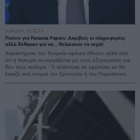
4
14.04.2016, 17:33
Πούτιν για Panama Papers: Ακριβείς οι πληροφορίες
αλλά δόθηκαν για να... θολώσουν τα νερά!
Χαρακτήρισε την Τουρκία «φιλικό έθνος» αλλά είπε
ότι η Άγκυρα συνεργάζεται με τους εξτρεμιστές και
δεν τους πολεμά - Τι απάντησε σε ερώτηση αν θα
έσωζε από πνιγμό τον Ερντογάν ή τον Ποροσένκο -