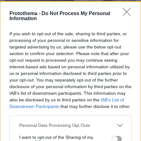
Protothema -
Do Not Process My Personal
Information
If you wish to opt-out of the sale, sharing to third parties, or
processing of your personal or sensitive information for
targeted advertising by us, please use the below opt-out
18.11.2018, 23:38
section to confirm your selection. Please note that after your
Sunday Times: Βρήκαν τους εντολείς της δολοφονίας
opt-out request is processed you may continue seeing
της Μαλτέζας δημοσιογράφου
interest-based ads based on personal information utilized by
Πρόκειται για μία ομάδα από περισσότερους των δύο
us or personal information disclosed to third parties prior to
Μαλτέζων - Έχουν ήδη συλληφθεί τρία άτομα για τη
your opt-out. You may separately opt-out of the further
δολοφονία - Η Ντάφνι Γκαρουάνα Γκαλιζία
disclosure of your personal information by third parties on the
δολοφονήθηκε το 2017 από βόμβα που είχε
IAB’s list of downstream participants. This information may
also be disclosed by us to third parties on the
IAB’s List of
τοποθετηθεί στο αυτοκίνητό της - Ερευνούσε τα
Downstream Participants
that may further disclose it to other
Panama Papers
third parties.
Please note that this website/app uses one or more Google
Personal Data Processing Opt Outs
services and may gather and store information including but
not limited to your visit or usage behaviour. You may click to
I want to opt-out of the Sharing of my