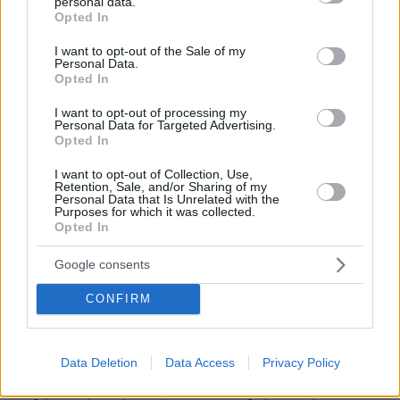
personal data.
grant or deny consent to Google and its third-party tags to
Opted In
use your data for below specified purposes in below Google
consent section.
I want to opt-out of the Sale of my
Personal Data.
Opted In
I want to opt-out of processing my
Personal Data for Targeted Advertising.
Opted In
I want to opt-out of Collection, Use,
Retention, Sale, and/or Sharing of my
Personal Data that Is Unrelated with the
Purposes for which it was collected.
Opted In
Google consents
CONFIRM
4
28.07.2017, 12:15
Panama Papers: Το Πακιστάν «τελείωσε» τον
διεφθαρμένο πρωθυπουργό Σαρίφ
Data Deletion
Data Access
Privacy Policy
Η απόφαση ήρθε έπειτα από ενδελεχή έρευνα,