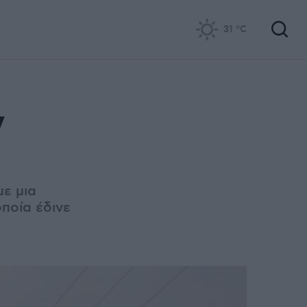
31
°C
ν
με μια
ποία έδινε