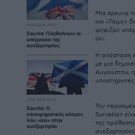
Μια έρευνα τ
και «Τάιμς» 
29.08.2014, 09:10
ψήφιζαν υπέρ
Σκωτία: Πληθαίνουν οι
όχι.
υπέρμαχοι της
ανεξαρτησίας
Η απόσταση έ
με μια δημοσ
Αυγούστου, η
υποστηρικτές
27.08.2014, 07:01
Την περασμέν
Σκωτία: Ο
Survation είχ
επιχειρηματικός κόσμος
λέει «όχι» στην
της πρόθεσης
ανεξαρτησία
ανεξαρτησίας