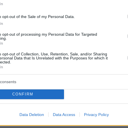
μιο του Στραθκλάιντ, ο οποίος προτείνει μια
In
ν των δημοσκοπήσεων.
o opt-out of the Sale of my Personal Data.
In
to opt-out of processing my Personal Data for Targeted
ing.
In
o opt-out of Collection, Use, Retention, Sale, and/or Sharing
ersonal Data that Is Unrelated with the Purposes for which it
lected.
In
consents
CONFIRM
Data Deletion
Data Access
Privacy Policy