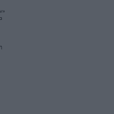
ν»
α
η