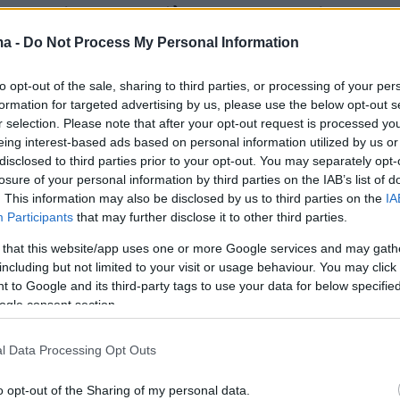
ης Σκωτίας στους κόλπους του Ηνωμένου
ma -
Do Not Process My Personal Information
to opt-out of the sale, sharing to third parties, or processing of your per
formation for targeted advertising by us, please use the below opt-out s
r selection. Please note that after your opt-out request is processed y
ρόσφατες δημοσκοπήσεις δείχνουν έτσι μια
eing interest-based ads based on personal information utilized by us or
ση με τις προηγούμενες έρευνες που έδιναν
disclosed to third parties prior to your opt-out. You may separately opt-
losure of your personal information by third parties on the IAB’s list of
βάδισμα δώδεκα μονάδων.
. This information may also be disclosed by us to third parties on the
IA
Participants
that may further disclose it to other third parties.
 πρέπει να αντλούμε υπερβολικά
 that this website/app uses one or more Google services and may gath
α από μια δημοσκόπηση και εξακολουθούμε
including but not limited to your visit or usage behaviour. You may click 
ιμένουμε την πρώτη δημοσκόπηση η οποία θα
 to Google and its third-party tags to use your data for below specifi
ogle consent section.
αλής το ναι. Όμως φαίνεται πως λίγες
πάρχουν για το γεγονός ότι η δημοσκόπηση
l Data Processing Opt Outs
ίσει την εκστρατεία», υπογραμμίζει στο
υ ο Τζον Κέρτις, καθηγητής πολιτικών επιστημ
o opt-out of the Sharing of my personal data.