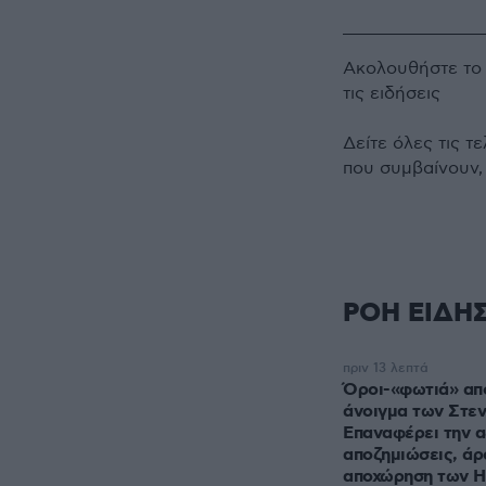
Ακολουθήστε τ
τις ειδήσεις
Δείτε όλες τις τ
που συμβαίνουν,
ΡΟΗ ΕΙΔΗ
πριν 13 λεπτά
Όροι-«φωτιά» από
άνοιγμα των Στε
Επαναφέρει την α
αποζημιώσεις, ά
αποχώρηση των 