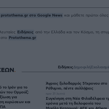
protothema.gr στο Google News
ο
και μάθετε πρώτοι όλες
Ειδήσεις
ελευταίες
από την Ελλάδα και τον Κόσμο, τη στιγ
Protothema.gr
 στο
Ειδήσεις
Δημοφιλή
Σχολιασμ
ΣΕΩΝ
Άγριος ξυλοδαρμός 51χρονου στο
 το Ιράν για το
Ρέθυμνο, πέντε συλλήψεις
νών του Ορμούζ:
πριν 31 λεπτά
ξίωση για
Συγκίνηση στη Νέα Φιλαδέλφεια τ
ρση κυρώσεων και
χρόνια μετά τη δολοφονία του
ΗΠΑ
Μιχάλη Κατσουρή: ΑΕΚ και Athens