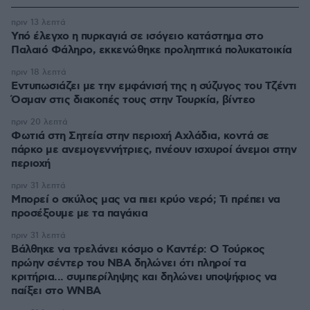
πριν 13 λεπτά
Υπό έλεγχο η πυρκαγιά σε ισόγειο κατάστημα στο
Παλαιό Φάληρο, εκκενώθηκε προληπτικά πολυκατοικία
πριν 18 λεπτά
Εντυπωσιάζει με την εμφάνισή της η σύζυγος του Τζέντι
Όσμαν στις διακοπές τους στην Τουρκία, βίντεο
πριν 20 λεπτά
Φωτιά στη Σητεία στην περιοχή Αχλάδια, κοντά σε
πάρκο με ανεμογεννήτριες, πνέουν ισχυροί άνεμοι στην
περιοχή
πριν 31 λεπτά
Μπορεί ο σκύλος μας να πιει κρύο νερό; Τι πρέπει να
προσέξουμε με τα παγάκια
πριν 31 λεπτά
Βάλθηκε να τρελάνει κόσμο ο Καντέρ: Ο Τούρκος
πρώην σέντερ του NBA δηλώνει ότι πληροί τα
κριτήρια... συμπερίληψης και δηλώνει υποψήφιος να
παίξει στο WNBA