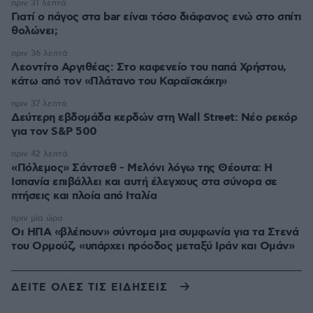
πριν 31 λεπτά
Γιατί ο πάγος στα bar είναι τόσο διάφανος ενώ στο σπίτι
θολώνει;
πριν 36 λεπτά
Λεοντίτο Αργιθέας: Στο καφενείο του παπά Χρήστου,
κάτω από τον «Πλάτανο του Καραϊσκάκη»
πριν 37 λεπτά
Δεύτερη εβδομάδα κερδών στη Wall Street: Νέο ρεκόρ
για τον S&P 500
πριν 42 λεπτά
«Πόλεμος» Σάντσεθ - Μελόνι λόγω της Θέουτα: Η
Ισπανία επιβάλλει και αυτή έλεγχους στα σύνορα σε
πτήσεις και πλοία από Ιταλία
πριν μία ώρα
Οι ΗΠΑ «βλέπουν» σύντομα μια συμφωνία για τα Στενά
του Ορμούζ, «υπάρχει πρόοδος μεταξύ Ιράν και Ομάν»
ΔΕΙΤΕ ΟΛΕΣ ΤΙΣ ΕΙΔΗΣΕΙΣ