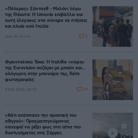
«Πόλεμος» Σάντσεθ - Μελόνι λόγω
της Θέουτα: Η Ισπανία επιβάλλει και
αυτή έλεγχους στα σύνορα σε πτήσεις
και πλοία από Ιταλία
8
πριν 42 λεπτά
Φραντσέσκα Τόκα: Η Ιταλίδα «νύφη»
της Eurovision ποζάρει με μπικίνι και...
ολόγυμνη στην μπανιέρα της, δείτε
φωτογραφίες
29
07.08.2026, 20:57
«Κάτι απέσπασε την προσοχή του
οδηγού»: Πραγματογνώμονας
επιχειρεί να ρίξει φως στα αίτια του
δυστυχήματος στις Σέρρες