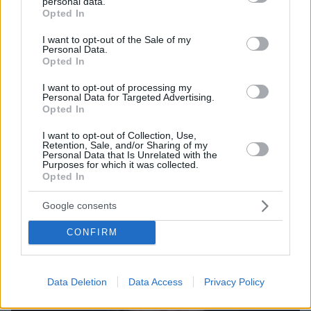
personal data.
grant or deny consent to Google and its third-party tags to
Opted In
use your data for below specified purposes in below Google
consent section.
I want to opt-out of the Sale of my
Personal Data.
Opted In
I want to opt-out of processing my
Personal Data for Targeted Advertising.
Opted In
07.08.2026, 15:59
I want to opt-out of Collection, Use,
Είδος υπό εξαφάνιση οι υπερπολύτεκνοι στην
Retention, Sale, and/or Sharing of my
Ελλάδα που γερνάει: Τα... δύο ταψιά μεσημεριανό,
Personal Data that Is Unrelated with the
Purposes for which it was collected.
τα επιδόματα, η καθημερινότητά τους
Opted In
Google consents
CONFIRM
Data Deletion
Data Access
Privacy Policy