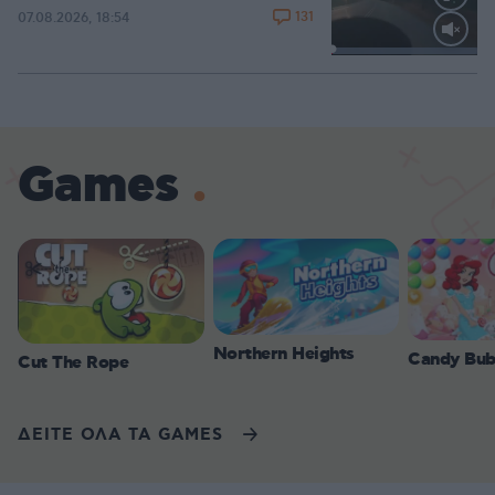
131
07.08.2026, 18:54
Loaded
:
100.00%
Games
Northern Heights
Candy Bub
Cut The Rope
ΔΕΙΤΕ ΟΛΑ ΤΑ GAMES