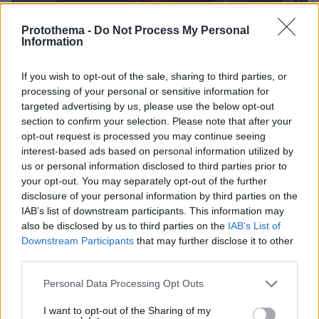
Protothema -
Do Not Process My Personal
Information
07.08.2026, 18:22
«Πόσα θέλεις για το κορίτσι;»: Τουρίστας στην
If you wish to opt-out of the sale, sharing to third parties, or
Κρήτη ζητά... τιμή για να ασελγήσει σε ανήλικη, τι
processing of your personal or sensitive information for
καταγγέλλει ο ιδιοκτήτης επιχείρησης
targeted advertising by us, please use the below opt-out
section to confirm your selection. Please note that after your
opt-out request is processed you may continue seeing
interest-based ads based on personal information utilized by
us or personal information disclosed to third parties prior to
your opt-out. You may separately opt-out of the further
disclosure of your personal information by third parties on the
IAB’s list of downstream participants. This information may
also be disclosed by us to third parties on the
IAB’s List of
Downstream Participants
that may further disclose it to other
third parties.
Please note that this website/app uses one or more Google
Personal Data Processing Opt Outs
services and may gather and store information including but
not limited to your visit or usage behaviour. You may click to
I want to opt-out of the Sharing of my