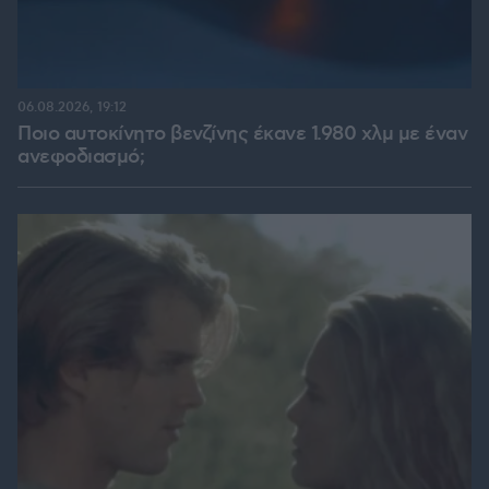
06.08.2026, 19:12
Ποιο αυτοκίνητο βενζίνης έκανε 1.980 χλμ με έναν
ανεφοδιασμό;