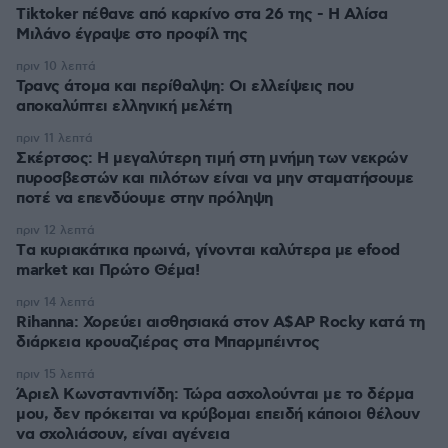
Tiktoker πέθανε από καρκίνο στα 26 της - Η Αλίσα
Μιλάνο έγραψε στο προφίλ της
πριν 10 λεπτά
Τρανς άτομα και περίθαλψη: Οι ελλείψεις που
αποκαλύπτει ελληνική μελέτη
πριν 11 λεπτά
Σκέρτσος: Η μεγαλύτερη τιμή στη μνήμη των νεκρών
πυροσβεστών και πιλότων είναι να μην σταματήσουμε
ποτέ να επενδύουμε στην πρόληψη
πριν 12 λεπτά
Tα κυριακάτικα πρωινά, γίνονται καλύτερα με efood
market και Πρώτο Θέμα!
πριν 14 λεπτά
Rihanna: Χορεύει αισθησιακά στον A$AP Rocky κατά τη
διάρκεια κρουαζιέρας στα Μπαρμπέιντος
πριν 15 λεπτά
Άριελ Κωνσταντινίδη: Τώρα ασχολούνται με το δέρμα
μου, δεν πρόκειται να κρύβομαι επειδή κάποιοι θέλουν
να σχολιάσουν, είναι αγένεια