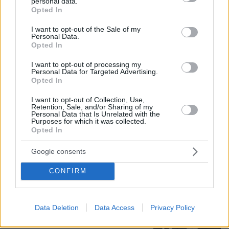
personal data.
grant or deny consent to Google and its third-party tags to
Opted In
use your data for below specified purposes in below Google
consent section.
I want to opt-out of the Sale of my
Personal Data.
Opted In
I want to opt-out of processing my
Personal Data for Targeted Advertising.
Opted In
I want to opt-out of Collection, Use,
Retention, Sale, and/or Sharing of my
Personal Data that Is Unrelated with the
Purposes for which it was collected.
Opted In
07.08.2026, 09:43
Πόσο κοστίζει μία εβδομάδα σε βίλες -
Google consents
παράδεισους
CONFIRM
Στο Α΄ Νεκροταφείο το μνημόσυνο
για τον έναν χρόνο από τον θάνατο
της Λένας Σαμαρά
Data Deletion
Data Access
Privacy Policy
7
07.08.2026, 10:26