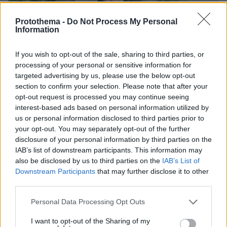
Protothema -
Do Not Process My Personal
Information
If you wish to opt-out of the sale, sharing to third parties, or
processing of your personal or sensitive information for
07.08.2026, 07:19
targeted advertising by us, please use the below opt-out
«Δεν το πιστεύουμε», λένε οι Αμερικανοί που
section to confirm your selection. Please note that after your
υιοθέτησαν τον Αφγανό στη Λέσβο - Η αρχική
opt-out request is processed you may continue seeing
εκδοχή για το φονικό στην Κυψέλη και η σιωπή
interest-based ads based on personal information utilized by
στην απολογία
us or personal information disclosed to third parties prior to
your opt-out. You may separately opt-out of the further
disclosure of your personal information by third parties on the
IAB’s list of downstream participants. This information may
also be disclosed by us to third parties on the
IAB’s List of
Downstream Participants
that may further disclose it to other
third parties.
Please note that this website/app uses one or more Google
Personal Data Processing Opt Outs
services and may gather and store information including but
not limited to your visit or usage behaviour. You may click to
I want to opt-out of the Sharing of my