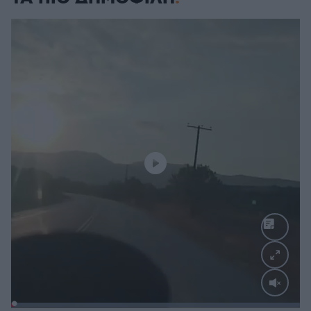
Loaded
: