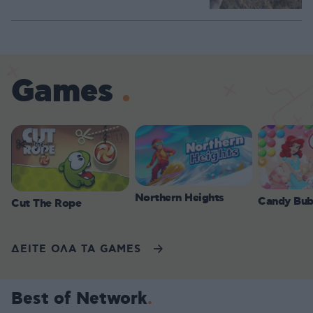
Games
Northern Heights
Candy Bub
Cut The Rope
ΔΕΙΤΕ ΟΛΑ ΤΑ GAMES
Best of Network