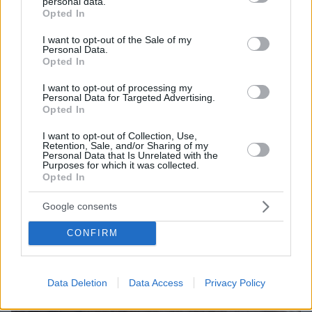
personal data.
grant or deny consent to Google and its third-party tags to
Τραγωδία στην Πάρο: Πνίγηκε 4χρονος σε πισίνα
Opted In
use your data for below specified purposes in below Google
beach bar, βούτηξε ο μπάρμαν για να τον σώσει
consent section.
I want to opt-out of the Sale of my
Personal Data.
Opted In
I want to opt-out of processing my
Personal Data for Targeted Advertising.
Opted In
I want to opt-out of Collection, Use,
Retention, Sale, and/or Sharing of my
Personal Data that Is Unrelated with the
Purposes for which it was collected.
Opted In
Google consents
CONFIRM
Data Deletion
Data Access
Privacy Policy