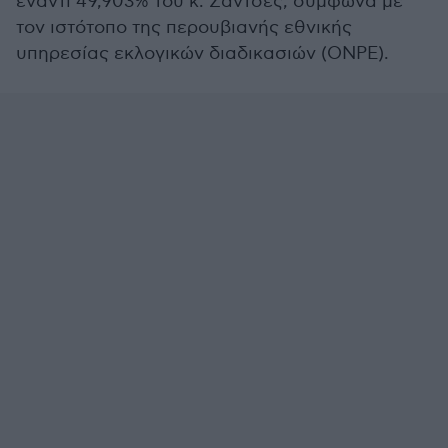
έναντι 49,903% του κ. Σάντσες, σύμφωνα με
τον ιστότοπο της περουβιανής εθνικής
υπηρεσίας εκλογικών διαδικασιών (ONPE).