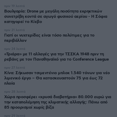
πριν 19 λεπτά
Βουλγαρία: Drone με μεγάλη ποσότητα εκρηκτικών
συνετρίβη κοντά σε αγωγό φυσικού αερίου - Η Σόφια
κατηγορεί το Κίεβο
πριν 21 λεπτά
Γιατί οι νυχτερίδες είναι τόσο πολύτιμες για το
περιβάλλον
πριν 24 λεπτά
«Τριάρα» με 11 αλλαγές για την ΤΣΣΚΑ 1948 πριν τη
ρεβάνς με τον Παναθηναϊκό για το Conference League
πριν 27 λεπτά
Κίνα: Σήκωσαν τσιμεντένιο μπλοκ 1.540 τόνων για νέο
λιμενικό έργο – Θα κατασκευαστούν 75 για έως 72
πλοία
πριν 28 λεπτά
Χώρα προσφέρει «χρυσά διαβατήρια» 80.000 ευρώ για
την καταπολέμηση της κλιματικής αλλαγής: Πάνω από
85 προορισμοί χωρίς βίζα
πριν 29 λεπτά