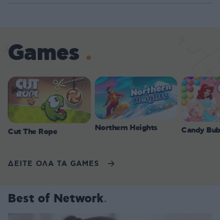
Games
Northern Heights
Candy Bub
Cut The Rope
ΔΕΙΤΕ ΟΛΑ ΤΑ GAMES
Best of Network