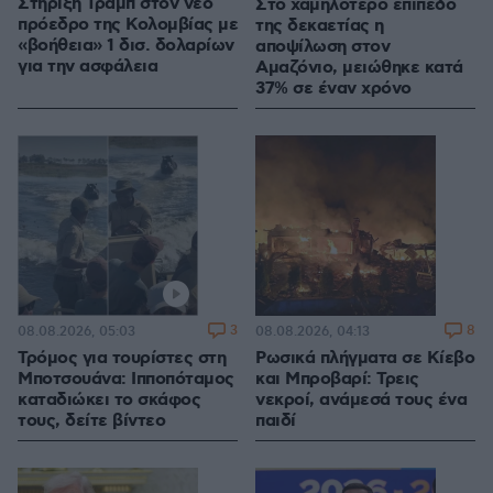
Στήριξη Τραμπ στον νέο
Στο χαμηλότερο επίπεδο
πρόεδρο της Κολομβίας με
της δεκαετίας η
«βοήθεια» 1 δισ. δολαρίων
αποψίλωση στον
για την ασφάλεια
Αμαζόνιο, μειώθηκε κατά
37% σε έναν χρόνο
3
8
08.08.2026, 05:03
08.08.2026, 04:13
Τρόμος για τουρίστες στη
Ρωσικά πλήγματα σε Κίεβο
Μποτσουάνα: Ιπποπόταμος
και Μπροβαρί: Τρεις
καταδιώκει το σκάφος
νεκροί, ανάμεσά τους ένα
τους, δείτε βίντεο
παιδί