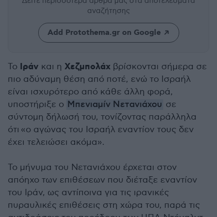
Δείτε περισσότερα άρθρα μας
στα αποτελέσματα
αναζήτησης
Add Protothema.gr on Google
Ιράν
Χεζμπολάχ
Το
και η
βρίσκονται σήμερα σε
πιο αδύναμη θέση από ποτέ, ενώ το Ισραήλ
είναι ισχυρότερο από κάθε άλλη φορά,
υποστήριξε ο
Μπενιαμίν Νετανιάχου
σε
σύντομη δήλωσή του, τονίζοντας παράλληλα
ότι «ο αγώνας του Ισραήλ εναντίον τους δεν
έχει τελειώσει ακόμα».
Το μήνυμα του Νετανιάχου έρχεται στον
απόηχο των επιθέσεων που διέταξε εναντίον
του Ιράν, ως αντίποινα για τις ιρανικές
πυραυλικές επιθέσεις στη χώρα του, παρά τις