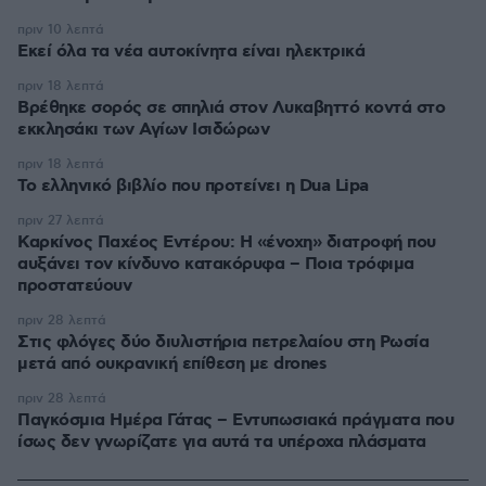
πριν 10 λεπτά
Εκεί όλα τα νέα αυτοκίνητα είναι ηλεκτρικά
πριν 18 λεπτά
Βρέθηκε σορός σε σπηλιά στον Λυκαβηττό κοντά στο
εκκλησάκι των Αγίων Ισιδώρων
πριν 18 λεπτά
Το ελληνικό βιβλίο που προτείνει η Dua Lipa
πριν 27 λεπτά
Καρκίνος Παχέος Εντέρου: Η «ένοχη» διατροφή που
αυξάνει τον κίνδυνο κατακόρυφα – Ποια τρόφιμα
προστατεύουν
πριν 28 λεπτά
Στις φλόγες δύο διυλιστήρια πετρελαίου στη Ρωσία
μετά από ουκρανική επίθεση με drones
πριν 28 λεπτά
Παγκόσμια Ημέρα Γάτας – Εντυπωσιακά πράγματα που
ίσως δεν γνωρίζατε για αυτά τα υπέροχα πλάσματα