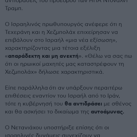
αντιδράσεις του προέδρου των ΗΠΑ Ντόναλντ
Τραμπ.
Ο Ισραηλινός πρωθυπουργός ανέφερε ότι η
Τεχεράνη και η Χεζμπολάχ επιχείρησαν να
επιβάλουν στο Ισραήλ «μια νέα εξίσωση»,
χαρακτηρίζοντας μια τέτοια εξέλιξη
απαράδεκτη και μη ανεκτή
«
». «Θέλω να σας πω
ότι οι ηρωικοί μαχητές μας καταστρέφουν τη
Χεζμπολάχ» δήλωσε χαρακτηριστικά.
Είπε παράλληλα ότι αν υπάρξουν περαιτέρω
επιθέσεις εναντίον του Ισραήλ από το Ιράν,
θα αντιδράσει
τότε η κυβέρνησή του
με σθένος
αυτοάμυνας.
και θα ασκήσει το δικαίωμα της
Ο Νετανιάχου υποστήριξε επίσης ότι οι
ισραηλινές δυνάμεις συνεχίζουν να