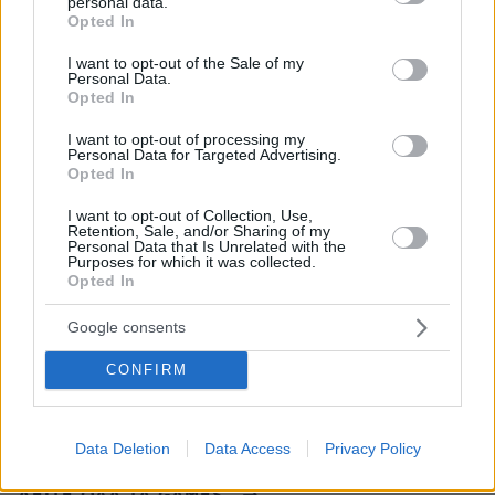
με προβλήματα όρασης σκότωνε και
personal data.
grant or deny consent to Google and its third-party tags to
βίαζε γυναίκες, η αστυνομία τον είχε
Opted In
use your data for below specified purposes in below Google
συλλάβει και τον άφησε ελεύθερο
consent section.
I want to opt-out of the Sale of my
Personal Data.
72
07.08.2026, 22:54
Opted In
I want to opt-out of processing my
Personal Data for Targeted Advertising.
Opted In
I want to opt-out of Collection, Use,
Games
Retention, Sale, and/or Sharing of my
Personal Data that Is Unrelated with the
Purposes for which it was collected.
Opted In
Google consents
CONFIRM
Northern Heights
Candy Bub
Cut The Rope
Data Deletion
Data Access
Privacy Policy