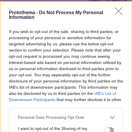
Protothema -
Do Not Process My Personal
Information
«Πόσα θέλεις για το κορίτσι;»:
Τουρίστας στην Κρήτη ζητά... τιμή για
If you wish to opt-out of the sale, sharing to third parties, or
να ασελγήσει σε ανήλικη, τι
processing of your personal or sensitive information for
καταγγέλλει ο ιδιοκτήτης επιχείρησης
targeted advertising by us, please use the below opt-out
section to confirm your selection. Please note that after your
442
07.08.2026, 18:22
opt-out request is processed you may continue seeing
interest-based ads based on personal information utilized by
us or personal information disclosed to third parties prior to
your opt-out. You may separately opt-out of the further
Η φωτογραφία του Τσιτσιπά αγκαλιά
με τη σύντροφό του στην Ελβετία και
disclosure of your personal information by third parties on the
η βραδινή έξοδός τους για φαγητό
IAB’s list of downstream participants. This information may
also be disclosed by us to third parties on the
IAB’s List of
52
08.08.2026, 09:14
Downstream Participants
that may further disclose it to other
third parties.
Please note that this website/app uses one or more Google
Personal Data Processing Opt Outs
services and may gather and store information including but
Ο «Δράκος» του Λονδίνου: 40χρονος
not limited to your visit or usage behaviour. You may click to
I want to opt-out of the Sharing of my