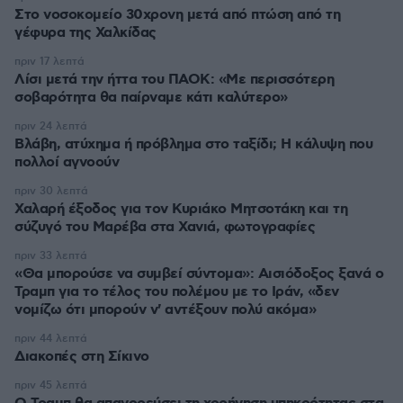
Στο νοσοκομείο 30χρονη μετά από πτώση από τη
γέφυρα της Χαλκίδας
πριν 17 λεπτά
Λίσι μετά την ήττα του ΠΑΟΚ: «Με περισσότερη
σοβαρότητα θα παίρναμε κάτι καλύτερο»
πριν 24 λεπτά
Βλάβη, ατύχημα ή πρόβλημα στο ταξίδι; Η κάλυψη που
πολλοί αγνοούν
πριν 30 λεπτά
Χαλαρή έξοδος για τον Κυριάκο Μητσοτάκη και τη
σύζυγό του Μαρέβα στα Χανιά, φωτογραφίες
πριν 33 λεπτά
«Θα μπορούσε να συμβεί σύντομα»: Αισιόδοξος ξανά ο
Τραμπ για το τέλος του πολέμου με το Ιράν, «δεν
νομίζω ότι μπορούν ν' αντέξουν πολύ ακόμα»
πριν 44 λεπτά
Διακοπές στη Σίκινο
πριν 45 λεπτά