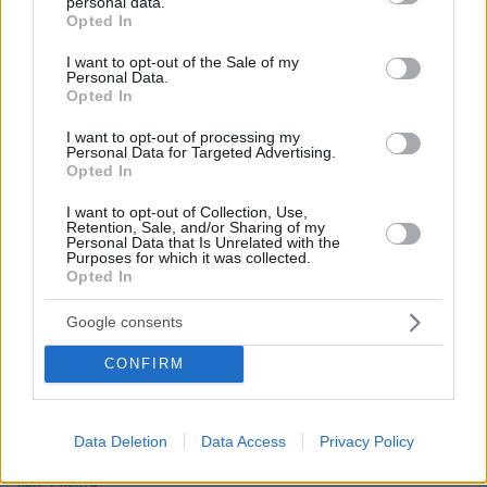
personal data.
grant or deny consent to Google and its third-party tags to
Opted In
use your data for below specified purposes in below Google
consent section.
I want to opt-out of the Sale of my
Personal Data.
30.07.2026, 09:33
Opted In
Το DEI College παρουσιάζει τη Sophia. Την πρώτη 24/7
βοηθό AI που αλλάζει τον τρόπο με τον οποίο μαθαίνουν οι
I want to opt-out of processing my
φοιτητές
Personal Data for Targeted Advertising.
Opted In
03.08.2026, 10:56
I want to opt-out of Collection, Use,
Η Smart φοιτητική κατοικία στην καρδιά της Αθήνας
Retention, Sale, and/or Sharing of my
Personal Data that Is Unrelated with the
Purposes for which it was collected.
29.07.2026, 09:39
Opted In
Διασκεδάζουμε υπεύθυνα, επιστρέφουμε με ασφάλεια
Google consents
CONFIRM
ΡΟΗ ΕΙΔΗΣΕΩΝ
Ειδήσεις
Δημοφιλή
Σχολιασμένα
Data Deletion
Data Access
Privacy Policy
πριν 9 λεπτά