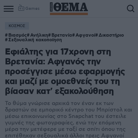
Games
ΚΟΣΜΟΣ
Βιασμός
Ανήλικη
Βρετανία
Αφγανοί
Δικαστήριο
Σεξουαλική κακοποίηση
Εφιάλτης για 17χρονη στη
Βρετανία: Αφγανός την
προσέγγισε μέσω εφαρμογής
και μαζί με ομοεθνείς του τη
βίασαν κατ' εξακολούθηση
Το θύμα γνώρισε αρχικά τον έναν εκ των
δραστών σε εμπορικό κέντρο του Μπρίστολ και
μέσω επικοινωνίας στο Snapchat του έστειλε
γυμνές της φωτογραφίες, ενώ την επόμενη
μέρα την μετέφερε με ταξί σε σπίτι όπου της
επιτέθηκαν σεξουαλικά άλλοι τρεις Αφγανοί