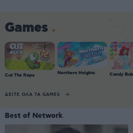
Games
Northern Heights
Candy Bub
Cut The Rope
ΔΕΙΤΕ ΟΛΑ ΤΑ GAMES
Best of Network