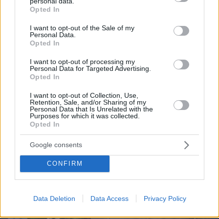
personal data.
grant or deny consent to Google and its third-party tags to
Opted In
use your data for below specified purposes in below Google
consent section.
Northern Heights
I want to opt-out of the Sale of my
Candy Bub
Cut The Rope
Personal Data.
Opted In
I want to opt-out of processing my
ΔΕΙΤΕ ΟΛΑ ΤΑ GAMES
Personal Data for Targeted Advertising.
Opted In
Best of Network
I want to opt-out of Collection, Use,
Retention, Sale, and/or Sharing of my
Personal Data that Is Unrelated with the
Purposes for which it was collected.
Opted In
Google consents
CONFIRM
Data Deletion
Data Access
Privacy Policy