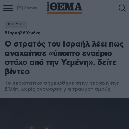
Games
ΚΟΣΜΟΣ
Column
Column
Ισραήλ
Υεμένη
1
2
Ο στρατός του Ισραήλ λέει πως
αναχαίτισε «ύποπτο εναέριο
στόχο από την Υεμένη», δείτε
βίντεο
Tο περιστατικό σημειώθηκε στην περιοχή της
Εϊλάτ, χωρίς αναφορές για τραυματισμούς