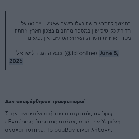
בהמשך להתרעות שהופעלו בשעה 23:56 ו-00:08 על
חדירת כלי טיס עוין במספר מרחבים בצפון הארץ, זוהתה
מטרה אווירית חשודה. האירוע הסתיים, אין נפגעים
— צבא ההגנה לישראל (@idfonline)
June 8,
2026
Δεν αναφέρθηκαν τραυματισμοί
Στην ανακοίνωσή του ο στρατός ανέφερε:
«Εναέριος ύποπτος στόχος από την Υεμένη
αναχαιτίστηκε. Το συμβάν είναι λήξαν».