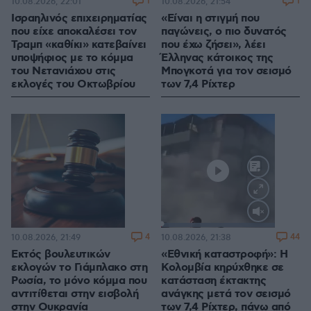
1
1
10.08.2026, 22:01
10.08.2026, 21:54
Ισραηλινός επιχειρηματίας
«Είναι η στιγμή που
που είχε αποκαλέσει τον
παγώνεις, ο πιο δυνατός
Τραμπ «καθίκι» κατεβαίνει
που έχω ζήσει», λέει
υποψήφιος με το κόμμα
Έλληνας κάτοικος της
του Νετανιάχου στις
Μπογκοτά για τον σεισμό
εκλογές του Οκτωβρίου
των 7,4 Ρίχτερ
Loaded
:
100.00%
4
44
10.08.2026, 21:49
10.08.2026, 21:38
Εκτός βουλευτικών
«Εθνική καταστροφή»: Η
εκλογών το Γιάμπλακο στη
Κολομβία κηρύχθηκε σε
Ρωσία, το μόνο κόμμα που
κατάσταση έκτακτης
αντιτίθεται στην εισβολή
ανάγκης μετά τον σεισμό
στην Ουκρανία
των 7,4 Ρίχτερ, πάνω από