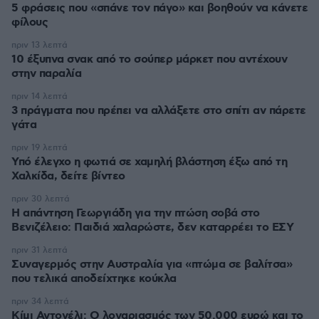
5 φράσεις που «σπάνε τον πάγο» και βοηθούν να κάνετε
φίλους
πριν 13 λεπτά
10 έξυπνα σνακ από το σούπερ μάρκετ που αντέχουν
στην παραλία
πριν 14 λεπτά
3 πράγματα που πρέπει να αλλάξετε στο σπίτι αν πάρετε
γάτα
πριν 19 λεπτά
Υπό έλεγχο η φωτιά σε χαμηλή βλάστηση έξω από τη
Χαλκίδα, δείτε βίντεο
πριν 30 λεπτά
Η απάντηση Γεωργιάδη για την πτώση σοβά στο
Βενιζέλειο: Παιδιά χαλαρώστε, δεν καταρρέει το ΕΣΥ
πριν 31 λεπτά
Συναγερμός στην Αυστραλία για «πτώμα σε βαλίτσα»
που τελικά αποδείχτηκε κούκλα
πριν 34 λεπτά
Κίμι Αντονέλι: Ο λογαριασμός των 50.000 ευρώ και το