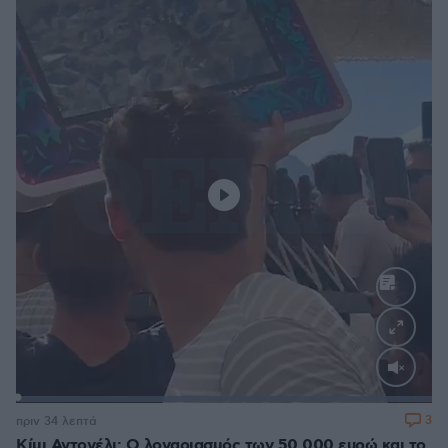
Loaded
:
100.00%
3
πριν 34 λεπτά
Κίμι Αντονέλι: Ο λογαριασμός των 50.000 ευρώ και το