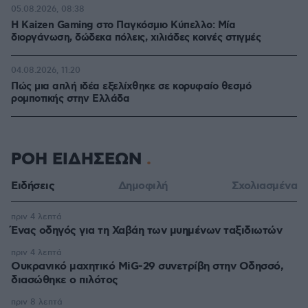
05.08.2026, 08:38
H Kaizen Gaming στο Παγκόσμιο Kύπελλο: Μία
διοργάνωση, δώδεκα πόλεις, χιλιάδες κοινές στιγμές
04.08.2026, 11:20
Πώς μια απλή ιδέα εξελίχθηκε σε κορυφαίο θεσμό
ρομποτικής στην Ελλάδα
ΡΟΗ ΕΙΔΗΣΕΩΝ
Ειδήσεις
Δημοφιλή
Σχολιασμένα
πριν 4 λεπτά
Ένας οδηγός για τη Χαβάη των μυημένων ταξιδιωτών
πριν 4 λεπτά
Oυκρανικό μαχητικό MiG-29 συνετρίβη στην Οδησσό,
διασώθηκε ο πιλότος
πριν 8 λεπτά