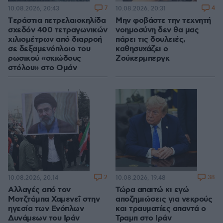
7
4
10.08.2026, 20:43
10.08.2026, 20:31
Tεράστια πετρελαιοκηλίδα
Μην φοβάστε την τεχνητή
σχεδόν 400 τετραγωνικών
νοημοσύνη δεν θα μας
χιλιομέτρων από διαρροή
πάρει τις δουλειές,
σε δεξαμενόπλοιο του
καθησυχάζει ο
ρωσικού «σκιώδους
Ζούκερμπεργκ
στόλου» στο Ομάν
2
38
10.08.2026, 20:14
10.08.2026, 19:48
Αλλαγές από τον
Τώρα απαιτώ κι εγώ
Μοτζτάμπα Χαμενεΐ στην
αποζημιώσεις για νεκρούς
ηγεσία των Ενόπλων
και τραυματίες απαντά ο
Δυνάμεων του Ιράν
Τραμπ στο Ιράν