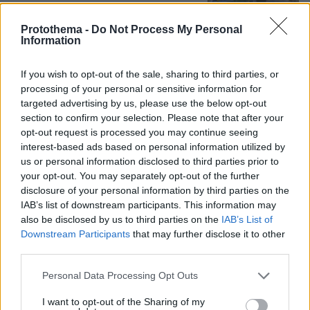
302
10.08.2026, 11:37
Protothema -
Do Not Process My Personal
Information
If you wish to opt-out of the sale, sharing to third parties, or
Όταν ο Στέλιος Ράμφος μιλούσε στον
Δανίκα για την Ελλάδα, τη Μεγάλη
processing of your personal or sensitive information for
Ιδέα, τα όνειρα και τις «διαστροφές»
targeted advertising by us, please use the below opt-out
του μυαλού
section to confirm your selection. Please note that after your
opt-out request is processed you may continue seeing
29
10.08.2026, 16:05
interest-based ads based on personal information utilized by
us or personal information disclosed to third parties prior to
your opt-out. You may separately opt-out of the further
disclosure of your personal information by third parties on the
IAB’s list of downstream participants. This information may
also be disclosed by us to third parties on the
IAB’s List of
Games
Downstream Participants
that may further disclose it to other
third parties.
Please note that this website/app uses one or more Google
Personal Data Processing Opt Outs
services and may gather and store information including but
not limited to your visit or usage behaviour. You may click to
I want to opt-out of the Sharing of my