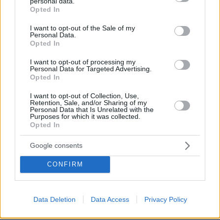
personal data.
grant or deny consent to Google and its third-party tags to
Opted In
use your data for below specified purposes in below Google
consent section.
I want to opt-out of the Sale of my
Personal Data.
Opted In
I want to opt-out of processing my
Personal Data for Targeted Advertising.
Games
Opted In
I want to opt-out of Collection, Use,
Retention, Sale, and/or Sharing of my
Personal Data that Is Unrelated with the
Purposes for which it was collected.
Opted In
Google consents
Northern Heights
Candy Bub
Cut The Rope
CONFIRM
ΔΕΙΤΕ ΟΛΑ ΤΑ GAMES
Data Deletion
Data Access
Privacy Policy