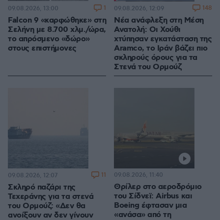
Loaded
:
100.00%
1
148
09.08.2026, 13:00
09.08.2026, 12:09
Falcon 9 «καρφώθηκε» στη
Νέα ανάφλεξη στη Μέση
Σελήνη με 8.700 χλμ./ώρα,
Ανατολή: Οι Χούθι
το απρόσμενο «δώρο»
χτύπησαν εγκατάσταση της
στους επιστήμονες
Aramco, το Ιράν βάζει πιο
σκληρούς όρους για τα
Στενά του Ορμούζ
11
09.08.2026, 11:40
09.08.2026, 12:07
Θρίλερ στο αεροδρόμιο
Σκληρό παζάρι της
του Σίδνεϊ: Airbus και
Τεχεράνης για τα στενά
Boeing έφτασαν μια
του Ορμούζ: «Δεν θα
«ανάσα» από τη
ανοίξουν αν δεν γίνουν