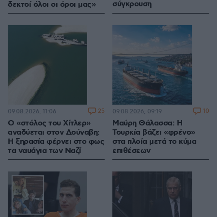
σύγκρουση
δεκτοί όλοι οι όροι μας»
25
10
09.08.2026, 11:06
09.08.2026, 09:19
Ο «στόλος του Χίτλερ»
Μαύρη Θάλασσα: Η
αναδύεται στον Δούναβη:
Τουρκία βάζει «φρένο»
Η ξηρασία φέρνει στο φως
στα πλοία μετά το κύμα
τα ναυάγια των Ναζί
επιθέσεων