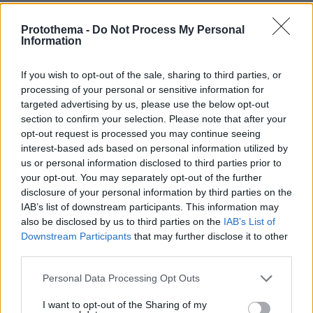
Η Βαλέρια Χοψονίδου βάφτισε τον γιο
Protothema -
Do Not Process My Personal
της στη Βουλιαγμένη, δείτε
Information
φωτογραφίες
16
09.08.2026, 09:44
If you wish to opt-out of the sale, sharing to third parties, or
processing of your personal or sensitive information for
targeted advertising by us, please use the below opt-out
section to confirm your selection. Please note that after your
opt-out request is processed you may continue seeing
Η Κλέλια Ανδριολάτου έκανε γιόγκα
interest-based ads based on personal information utilized by
δίπλα στον Αχέροντα, δείτε βίντεο
us or personal information disclosed to third parties prior to
your opt-out. You may separately opt-out of the further
18
09.08.2026, 15:22
disclosure of your personal information by third parties on the
IAB’s list of downstream participants. This information may
also be disclosed by us to third parties on the
IAB’s List of
Downstream Participants
that may further disclose it to other
third parties.
Νεαρός Παλαιστίνιος κλείδωσε
Please note that this website/app uses one or more Google
ανήλικη στο σπίτι του στα Χανιά, την
Personal Data Processing Opt Outs
έσωσαν οι φωνές της
services and may gather and store information including but
not limited to your visit or usage behaviour. You may click to
I want to opt-out of the Sharing of my
115
09.08.2026, 10:38