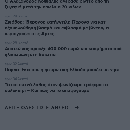
Ο Αλέξανδρος Κοψιάλης ανέβασε βίντεο από τη
ζυγαριά μετά την απώλεια 30 κιλών
πριν 28 λεπτά
Σκιάθος: 15χρονος κατήγγειλε 17χρονο για κατ'
εξακολούθηση βιασμό και εκβιασμό με βίντεο, τι
περιέγραψε στις Αρχές
πριν 28 λεπτά
Απατεώνας άρπαξε 400.000 ευρώ και κοσμήματα από
ηλικιωμένη στη Βοιωτία
πριν 32 λεπτά
Πάργα: Εκεί που η ηπειρωτική Ελλάδα μοιάζει με νησί
πριν 34 λεπτά
Το πιο συχνό λάθος όταν ψωνίζουμε τρόφιμα το
καλοκαίρι – Και πώς να το αποφύγουμε
ΔΕΙΤΕ ΟΛΕΣ ΤΙΣ ΕΙΔΗΣΕΙΣ