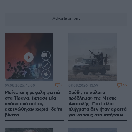
Loaded
:
100.00%
8
59
09.08.2026, 15:00
09.08.2026, 13:59
Μαίνεται η μεγάλη φωτιά
Χούθι, το «άλυτο
στα Τίρανα, έφτασε μία
πρόβλημα» της Μέσης
ανάσα από σπίτια,
Ανατολής: Γιατί χίλια
εκκενώθηκαν χωριά, δείτε
πλήγματα δεν ήταν αρκετά
βίντεο
για να τους σταματήσουν