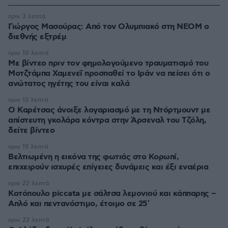
πριν 3 λεπτά
Γιώργος Μασούρας: Από τον Ολυμπιακό στη ΝΕΟΜ ο
διεθνής εξτρέμ
πριν 10 λεπτά
Με βίντεο πριν τον φημολογούμενο τραυματισμό του
Μοτζτάμπα Χαμενεΐ προσπαθεί το Ιράν να πείσει ότι ο
ανώτατος ηγέτης του είναι καλά
πριν 13 λεπτά
Ο Καρέτσας άνοιξε λογαριασμό με τη Ντόρτμουντ με
απίστευτη γκολάρα κόντρα στην Άρσεναλ του Τζόλη,
δείτε βίντεο
πριν 19 λεπτά
Βελτιωμένη η εικόνα της φωτιάς στο Κορωπί,
επιχειρούν ισχυρές επίγειες δυνάμεις και έξι εναέρια
πριν 22 λεπτά
Κοτόπουλο piccata με σάλτσα λεμονιού και κάππαρης –
Απλό και πεντανόστιμο, έτοιμο σε 25′
πριν 22 λεπτά