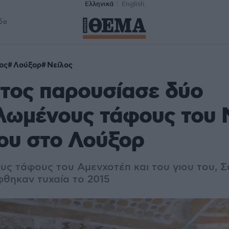
Ελληνικά
English
δα
ος
Λούξορ
Νείλος
τος παρουσίασε δύο
λωμένους τάφους του 
ου στο Λούξορ
ους τάφους του Αμενχοτέπ και του γιου του, Σ
φθηκαν τυχαία το 2015