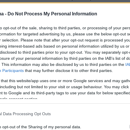
του Νέου Βασιλείου. Εκεί βρίσκεται και ο
υταγχαμών, που ανακαλύφθηκε το 1922 από τ
ma -
Do Not Process My Personal Information
ιολόγο Χάουαρντ Κάρτερ.
to opt-out of the sale, sharing to third parties, or processing of your per
formation for targeted advertising by us, please use the below opt-out s
r selection. Please note that after your opt-out request is processed y
eing interest-based ads based on personal information utilized by us or
disclosed to third parties prior to your opt-out. You may separately opt-
losure of your personal information by third parties on the IAB’s list of
. This information may also be disclosed by us to third parties on the
IA
Participants
that may further disclose it to other third parties.
 that this website/app uses one or more Google services and may gath
including but not limited to your visit or usage behaviour. You may click 
 to Google and its third-party tags to use your data for below specifi
ogle consent section.
l Data Processing Opt Outs
o opt-out of the Sharing of my personal data.