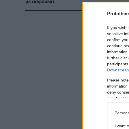
με ασφάλεια
αξιωματούχοι 
τάφος του Το
Protothe
βρετανό αρχα
If you wish 
sensitive in
confirm you
continue se
information 
further disc
participants
Downstream 
Please note
information 
deny consent
in below Go
Persona
I want t