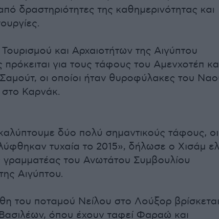
 από δραστηριότητες της καθημερινότητας και
ουργίες.
 Τουρισμού και Αρχαιοτήτων της Αιγύπτου
 πρόκειται για τους τάφους του Αμενχοτέπ κα
, Σαμούτ, οι οποίοι ήταν θυροφύλακες του Ναο
 στο Καρνάκ.
αλύπτουμε δύο πολύ σημαντικούς τάφους, οι
λύφθηκαν τυχαία το 2015», δήλωσε ο Χισάμ ε
ός γραμματέας του Ανωτάτου Συμβουλίου
της Αιγύπτου.
χθη του ποταμού Νείλου στο Λούξορ βρίσκεται
Βασιλέων, όπου έχουν ταφεί Φαραώ και