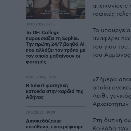
απεικονίσεις
ταφικές τελετ
30.07.2026, 09:33
Το υπουργείο
Το DEI College
αναφέρει πως
παρουσιάζει τη Sophia.
Την πρώτη 24/7 βοηθό AI
του γιου του
που αλλάζει τον τρόπο με
του Άμμωνος
τον οποίο μαθαίνουν οι
φοιτητές
03.08.2026, 10:56
«Σήμερα αποκ
Η Smart φοιτητική
οποίοι ανακα
κατοικία στην καρδιά της
Λέιθι, γενικ
Αθήνας
Αρχαιοτήτων 
29.07.2026, 09:39
Στη δυτική ό
Διασκεδάζουμε
υπεύθυνα, επιστρέφουμε
Κοιλάδα των 