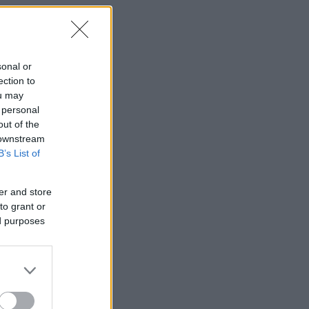
ον
sonal or
ection to
ou may
 personal
out of the
 downstream
B’s List of
er and store
to grant or
ed purposes