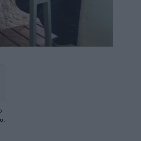
ο
υ
,