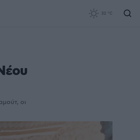
32
°C
Νέου
αμούτ, οι