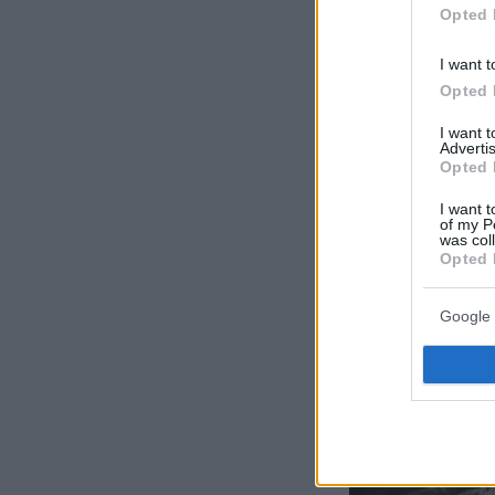
Opted 
I want t
Opted 
I want 
Advertis
Opted 
I want t
of my P
was col
Opted 
Google 