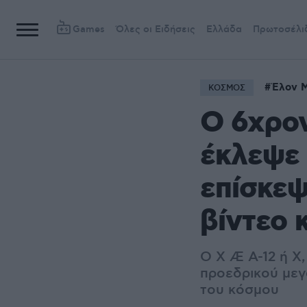
Games
Όλες οι Ειδήσεις
Ελλάδα
Πρωτοσέλι
Έλον 
ΚΟΣΜΟΣ
Ο 6χρον
έκλεψε 
επίσκεψ
βίντεο 
Ο X Æ A-12 ή Χ,
προεδρικού μεγ
του κόσμου