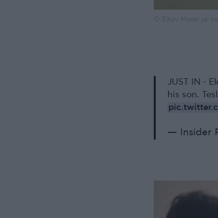
Ο Έλον Μασκ με το
JUST IN - El
his son. Tes
pic.twitter
— Insider