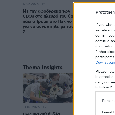
12.05.2026, 11:41
Με την αφρόκρεμα των
Protothe
CEOs στο πλευρό του θα
πάει ο Τραμπ στο Πεκίνο
If you wish 
για να συναντηθεί με τον
sensitive in
Σι
confirm you
continue se
information 
further disc
participants
Downstream 
Thema Insights
Please note
information 
deny consent
in below Go
Persona
04.08.2026, 11:20
I want t
Πώς μια απλή ιδέα