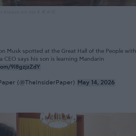
ν 6χρονο γιο του X Æ A-12
on Musk spotted at the Great Hall of the People wit
la CEO says his son is learning Mandarin
.com/9l8gzjzZdY
 Paper (@TheInsiderPaper)
May 14, 2026