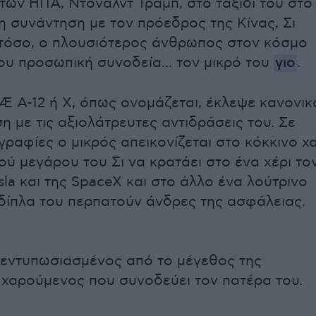
των ΗΠΑ, Ντόναλντ Τραμπ, στο ταξίδι του στο
τη συνάντηση με τον πρόεδρος της Κίνας, Σι
στόσο, ο πλουσιότερος άνθρωπος στον κόσμο
του προσωπική συνοδεία... τον μικρό του
γιο
.
Æ A-12 ή Χ, όπως ονομάζεται, έκλεψε κανονικ
η με τις αξιολάτρευτες αντιδράσεις του. Σε
ραφίες ο μικρός απεικονίζεται στο κόκκινο χα
ού μεγάρου του Σι να κρατάει στο ένα χέρι το
sla και της SpaceX και στο άλλο ένα λούτρινο
 δίπλα του περπατούν άνδρες της ασφάλειας.
 εντυπωσιασμένος από το μέγεθος της
 χαρούμενος που συνοδεύει τον πατέρα του.