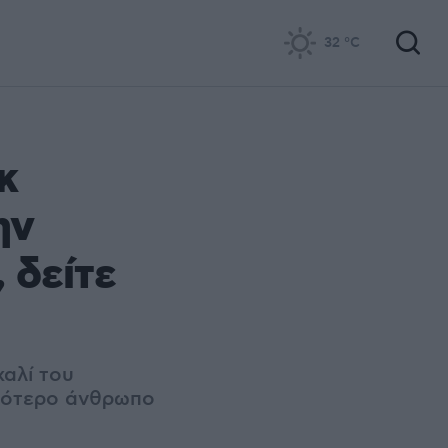
32
°C
κ
ην
 δείτε
χαλί του
σιότερο άνθρωπο