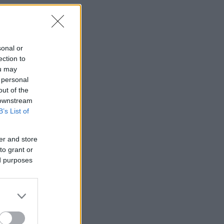
sonal or
ection to
ou may
 personal
out of the
 downstream
B’s List of
er and store
to grant or
ed purposes