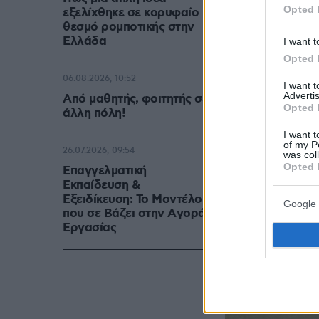
Opted 
εξελίχθηκε σε κορυφαίο
θεσμό ρομποτικής στην
Ελλάδα
I want t
Opted 
06.08.2026, 10:52
I want 
Advertis
Από μαθητής, φοιτητής σε
Opted 
άλλη πόλη!
I want t
of my P
26.07.2026, 09:54
was col
Opted 
Επαγγελματική
Εκπαίδευση &
Εξειδίκευση: Το Mοντέλο
Google 
που σε Bάζει στην Aγορά
Eργασίας