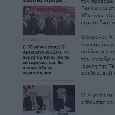
Σχετικά Άρθρα
τον πρόεδρο 
Πεκίνο και σ
Τζινπίνγκ. Ω
είχε τη δική 
Ο 6χρονος X 
14.05.2026, 10:08
την παράστασ
Σι Τζινπίνγκ στους 17
πολλές φωτογ
Αμερικανούς CEOs: «Η
πόρτα της Κίνας για τις
του προεδρικ
επιχειρήσεις σας θα
ιδρυτή της Te
ανοίγει όλο και
περισσότερο»
σακίδιο, ενώ
Ο Χ φαίνεται
αίθουσας και