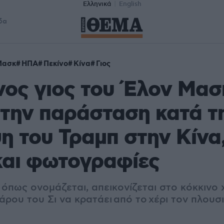
Ελληνικά
English
δα
Μασκ
ΗΠΑ
Πεκίνο
Κίνα
Γιος
ος γιος του Έλον Μασ
την παράσταση κατά τ
η του Τραμπ στην Κίνα,
και φωτογραφίες
 όπως ονομάζεται, απεικονίζεται στο κόκκινο 
άρου του Σι να κρατάει από το χέρι τον πλου