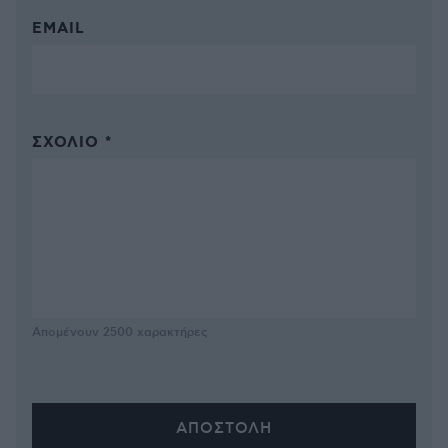
EMAIL
ΣΧΌΛΙΟ *
Απομένουν
2500
χαρακτήρες