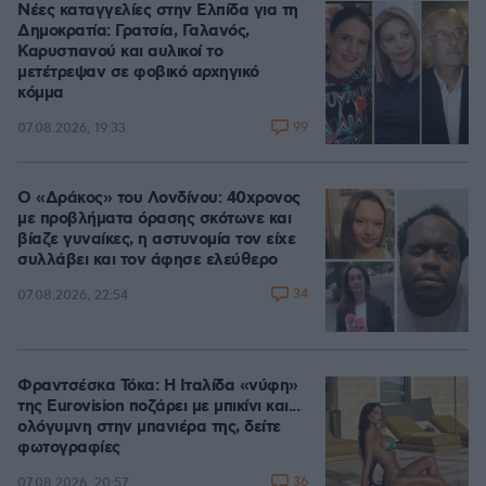
Νέες καταγγελίες στην Ελπίδα για τη
Δημοκρατία: Γρατσία, Γαλανός,
Καρυστιανού και αυλικοί το
μετέτρεψαν σε φοβικό αρχηγικό
κόμμα
99
07.08.2026, 19:33
Ο «Δράκος» του Λονδίνου: 40χρονος
με προβλήματα όρασης σκότωνε και
βίαζε γυναίκες, η αστυνομία τον είχε
συλλάβει και τον άφησε ελεύθερο
34
07.08.2026, 22:54
Φραντσέσκα Τόκα: Η Ιταλίδα «νύφη»
της Eurovision ποζάρει με μπικίνι και...
ολόγυμνη στην μπανιέρα της, δείτε
φωτογραφίες
36
07.08.2026, 20:57