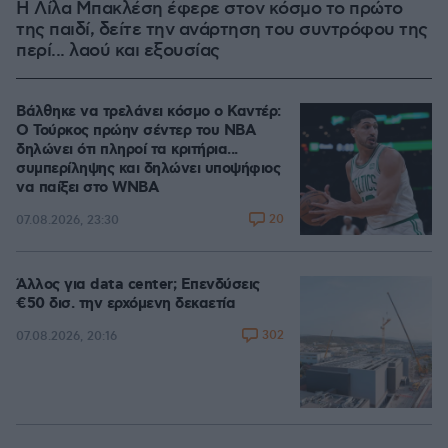
Η Λίλα Μπακλέση έφερε στον κόσμο το πρώτο
της παιδί, δείτε την ανάρτηση του συντρόφου της
περί... λαού και εξουσίας
Βάλθηκε να τρελάνει κόσμο ο Καντέρ:
Ο Τούρκος πρώην σέντερ του NBA
δηλώνει ότι πληροί τα κριτήρια...
συμπερίληψης και δηλώνει υποψήφιος
να παίξει στο WNBA
20
07.08.2026, 23:30
Άλλος για data center; Επενδύσεις
€50 δισ. την ερχόμενη δεκαετία
302
07.08.2026, 20:16