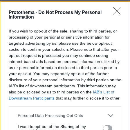
07.08.2026, 23:47
Υπό έλεγχο η πυρκαγιά σε ισόγειο κατάστημα στο
Protothema -
Do Not Process My Personal
Παλαιό Φάληρο, εκκενώθηκε προληπτικά πολυκατοικία
Information
If you wish to opt-out of the sale, sharing to third parties, or
ΔΕΙΤΕ ΟΛΕΣ ΤΙΣ ΕΙΔΗΣΕΙΣ
processing of your personal or sensitive information for
targeted advertising by us, please use the below opt-out
section to confirm your selection. Please note that after your
opt-out request is processed you may continue seeing
ΤΑ ΠΙΟ ΔΗΜΟΦΙΛΗ
interest-based ads based on personal information utilized by
us or personal information disclosed to third parties prior to
your opt-out. You may separately opt-out of the further
disclosure of your personal information by third parties on the
IAB’s list of downstream participants. This information may
also be disclosed by us to third parties on the
IAB’s List of
Downstream Participants
that may further disclose it to other
third parties.
Please note that this website/app uses one or more Google
Personal Data Processing Opt Outs
services and may gather and store information including but
not limited to your visit or usage behaviour. You may click to
I want to opt-out of the Sharing of my