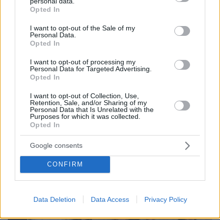
personal data.
grant or deny consent to Google and its third-party tags to
Opted In
use your data for below specified purposes in below Google
consent section.
I want to opt-out of the Sale of my
Personal Data.
Opted In
I want to opt-out of processing my
Personal Data for Targeted Advertising.
Opted In
I want to opt-out of Collection, Use,
Retention, Sale, and/or Sharing of my
Personal Data that Is Unrelated with the
07.08.2026, 18:22
Purposes for which it was collected.
«Πόσα θέλεις για το κορίτσι;»: Τουρίστας στην
Opted In
Κρήτη ζητά... τιμή για να ασελγήσει σε ανήλικη, τι
καταγγέλλει ο ιδιοκτήτης επιχείρησης
Google consents
CONFIRM
Data Deletion
Data Access
Privacy Policy