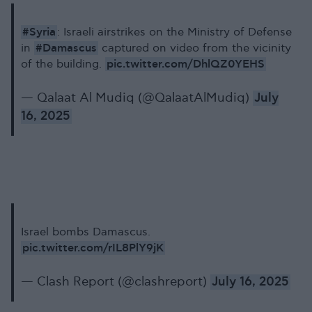
#Syria
: Israeli airstrikes on the Ministry of Defense
#Damascus
in
captured on video from the vicinity
pic.twitter.com/DhlQZ0YEHS
of the building.
— Qalaat Al Mudiq (@QalaatAlMudiq)
July
16, 2025
Israel bombs Damascus.
pic.twitter.com/rIL8PlY9jK
— Clash Report (@clashreport)
July 16, 2025