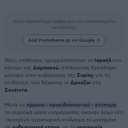
Δείτε περισσότερα άρθρα μας
στα αποτελέσματα
αναζήτησης
Add Protothema.gr on Google
Ισραήλ
Νέες επιθέσεις πραγματοποίησε το
στο
Δαμασκού,
κέντρο της
στέλνοντας ξεκάθαρο
Συρίας
μήνυμα στην κυβέρνηση της
για τις
Δρούζοι
επιθέσεις που δέχονται οι
στη
Σουέιντα.
Μετά το
πρωινό - προειδοποιητικό - χτύπημα
,
τα συριακά μέσα ενημέρωσης έκαναν λόγο νέα
ισραηλινή αεροπορική επιδρομή το μεσημέρι
κυβερνητικά κτίρια
υπουργείο
σε
, με το