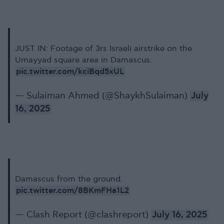
JUST IN: Footage of 3rs Israeli airstrike on the
Umayyad square area in Damascus.
pic.twitter.com/kciBqd5xUL
— Sulaiman Ahmed (@ShaykhSulaiman)
July
16, 2025
Damascus from the ground.
pic.twitter.com/8BKmFHa1L2
— Clash Report (@clashreport)
July 16, 2025