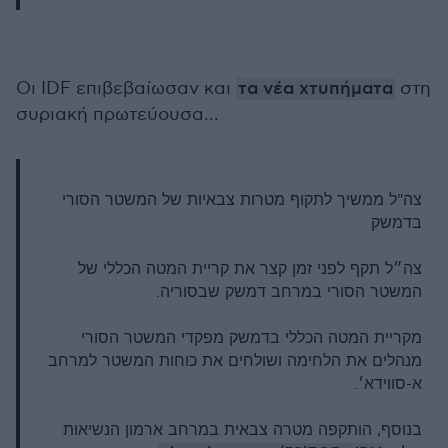
Οι IDF επιβεβαίωσαν και
τα νέα χτυπήματα
στη
συριακή πρωτεύουσα...
צה"ל ממשיך לתקוף מטרות צבאיות של המשטר הסורי
בדמשק
צה״ל תקף לפני זמן קצר את קריית המטה הכללי של
המשטר הסורי במרחב דמשק שבסוריה.
מקריית המטה הכללי בדמשק מפקדי המשטר הסורי
מנהלים את הלחימה ושולחים את כוחות המשטר למרחב
א-סווידא׳.
בנוסף, הותקפה מטרה צבאית במרחב ארמון הנשיאות