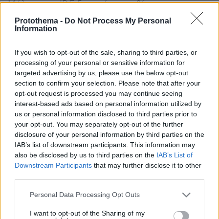
Μάλιστα, οι IDF δημοσίευσαν βίντεο και
φωτογραφίες με αξιωματικούς να
Protothema -
Do Not Process My Personal
Information
παρακολουθούν και να αξιολογούν την
Συρία
κατάσταση στη
..
If you wish to opt-out of the sale, sharing to third parties, or
processing of your personal or sensitive information for
targeted advertising by us, please use the below opt-out
section to confirm your selection. Please note that after your
כוחות צה״ל ממשיכים לעקוב אחר ההתפתחויות במרחב
opt-out request is processed you may continue seeing
סוריה - תיעוד מהערכת מצב של מאו״ג 210 בשטח
interest-based ads based on personal information utilized by
us or personal information disclosed to third parties prior to
בהתאם להערכת המצב, הוחלט על תגבור סד״כ בגזרת
your opt-out. You may separately opt-out of the further
גבול סוריה במרחב הגדר.
disclosure of your personal information by third parties on the
IAB’s list of downstream participants. This information may
בצה"ל מבוצעות באופן רציף הערכות מצב ובהתאם נקבע
also be disclosed by us to third parties on the
IAB’s List of
הסד״כ הנחוץ למימוש המשימות המבצעיות בגזרות
Downstream Participants
that may further disclose it to other
השונות.
third parties.
Please note that this website/app uses one or more Google
Personal Data Processing Opt Outs
pic.twitter.com/AetbqNtFsz
צה״ל ימשיך לפעול…
services and may gather and store information including but
not limited to your visit or usage behaviour. You may click to
I want to opt-out of the Sharing of my