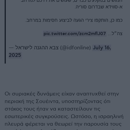
חמושים במקלעים כבדים, שעושים את דרכם למרחב
א-סווידא שבדרום סוריה.
כמו כן, הותקפו צירי הגעה לביצוע חסימות במרחב.
pic.twitter.com/zcm2mflJ07
צה״ל…
— צבא ההגנה לישראל (@idfonline)
July 16,
2025
Οι συριακές δυνάμεις είχαν αναπτυχθεί στην
περιοχή της Σουέιντα, υποστηρίζοντας ότι
στόχος τους ήταν να καταστείλουν τις
εσωτερικές συγκρούσεις. Ωστόσο, η ισραηλινή
πλευρά φέρεται να θεωρεί την παρουσία τους