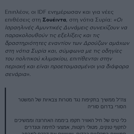
Επιπλέον, οι IDF ενημέρωσαν και για νέες
Σουέιντα
επιθέσεις στη
, στη νότια Συρία:
«Οι
Ισραηλινές Αμυντικές Δυνάμεις συνεχίζουν να
παρακολουθούν τις εξελίξεις και τις
δραστηριότητες εναντίον των Δρούζων αμάχων
στη νότια Συρία και, σύμφωνα με τις οδηγίες
του πολιτικού κλιμακίου, επιτίθενται στην
περιοχή και είναι προετοιμασμένοι για διάφορα
σενάρια».
צה"ל ממשיך בתקיפות נגד מטרות צבאיות של המשטר
הסורי בדרום סוריה
כלי טיס של חיל האוויר תקפו ביממה האחרונה וממשיכים
לתקוף טנקים, מטולי רקטות, אמצעי לחימה וטנדרים