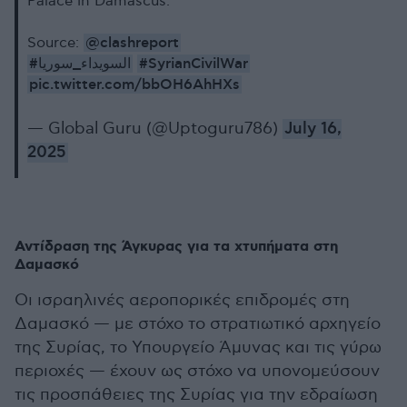
Palace in Damascus.
@clashreport
Source:
#السويداء_سوريا
#SyrianCivilWar
pic.twitter.com/bbOH6AhHXs
— Global Guru (@Uptoguru786)
July 16,
2025
Αντίδραση της Άγκυρας για τα χτυπήματα στη
Δαμασκό
Οι ισραηλινές αεροπορικές επιδρομές στη
Δαμασκό — με στόχο το στρατιωτικό αρχηγείο
της Συρίας, το Υπουργείο Άμυνας και τις γύρω
περιοχές — έχουν ως στόχο να υπονομεύσουν
τις προσπάθειες της Συρίας για την εδραίωση