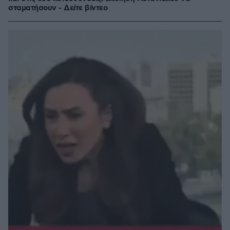
σταματήσουν - Δείτε βίντεο