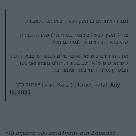
נגמרו האיתותים בדמשק - כעת יבואו מכות כואבות.
צה"ל ימשיך לפעול בעוצמה בסווידא להשמדת הכוחות
שתקפו את הדרוזים עד לנסיגתם מלאה.
אחינו הדרוזים בישראל, אתם יכולים לסמוך על צבא ההגנה
לישראל שיגן על אחיכם בסוריה. רה"מ נתניהו ואני כשר
הביטחון נטלנו התחייבות - ונעמוד בה.
— ישראל כ”ץ Israel Katz (@Israel_katz)
July
16, 2025
«Τα σήματα που εστάλησαν στη Δαμασκό