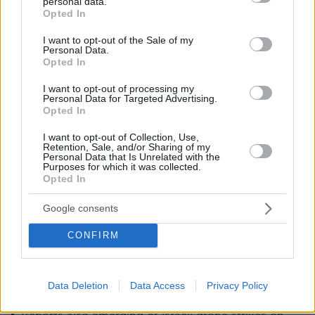
— צבא ההגנה לישראל (@idfonline)
July 16,
personal data.
grant or deny consent to Google and its third-party tags to
Opted In
2025
use your data for below specified purposes in below Google
consent section.
I want to opt-out of the Sale of my
Personal Data.
Opted In
I want to opt-out of processing my
Personal Data for Targeted Advertising.
Opted In
Channel 14
Το
του Ισραήλ μετέδωσε ότι
«ισραηλινό πολεμικό αεροσκάφος εξαπέλυσε
I want to opt-out of Collection, Use,
Retention, Sale, and/or Sharing of my
αεροπορική επίθεση έξω από την κεντρική
Personal Data that Is Unrelated with the
Purposes for which it was collected.
στρατιωτική βάση του συριακού καθεστώτος,
Opted In
ως μήνυμα προς τη νόμιμη κυβέρνηση που
διοικεί τη χώρα».
Google consents
CONFIRM
🚨 BREAKING: Massive explosions in Damascus as
Data Deletion
Data Access
Privacy Policy
Israel strikes Syrian Army Headquarters — IDF