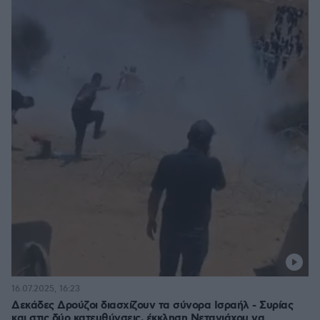
16.07.2025, 16:23
Δεκάδες Δρούζοι διασχίζουν τα σύνορα Ισραήλ - Συρίας
και στις δύο κατευθύνσεις, έκκληση Νετανιάχου να