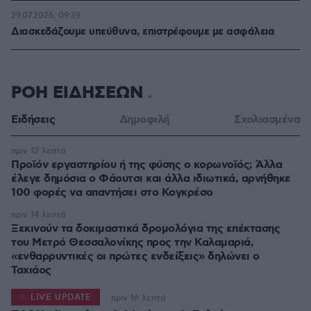
29.07.2026, 09:39
Διασκεδάζουμε υπεύθυνα, επιστρέφουμε με ασφάλεια
ΡΟΗ ΕΙΔΗΣΕΩΝ
Ειδήσεις
Δημοφιλή
Σχολιασμένα
πριν 12 λεπτά
Προϊόν εργαστηρίου ή της φύσης ο κορωνοϊός; Άλλα
έλεγε δημόσια ο Φάουτσι και άλλα ιδιωτικά, αρνήθηκε
100 φορές να απαντήσει στο Κογκρέσο
πριν 14 λεπτά
Ξεκινούν τα δοκιμαστικά δρομολόγια της επέκτασης
του Μετρό Θεσσαλονίκης προς την Καλαμαριά,
«ενθαρρυντικές οι πρώτες ενδείξεις» δηλώνει ο
Ταχιάος
LIVE UPDATE
πριν 16 λεπτά