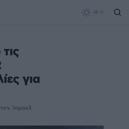
35
°C
 τις
2
ίες για
 τον Ίσραελ
ι