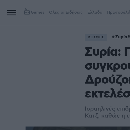
Games
Όλες οι Ειδήσεις
Ελλάδα
Πρωτοσέλι
Συρία
ΚΟΣΜΟΣ
Συρία: 
συγκρού
Δρούζοι
εκτελέσ
Ισραηλινές επι
Κατζ, καθώς η ε