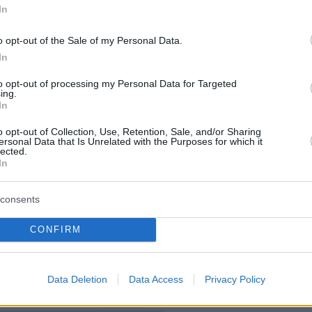
In
εις του καθεστώτος δεν αποσυρθούν άμεσα
χή.
o opt-out of the Sale of my Personal Data.
In
ε σε δήλωσή του ο υπουργός Άμυνας
Ισραέλ
to opt-out of processing my Personal Data for Targeted
ήλ
«δεν θα εγκαταλείψει τους Δρούζους»
και
ing.
In
«την πολιτική αποστρατιωτικοποίησης»
που έχε
ια τη συγκεκριμένη ζώνη. Η επέμβαση του
o opt-out of Collection, Use, Retention, Sale, and/or Sharing
ersonal Data that Is Unrelated with the Purposes for which it
ι σε μία εξαιρετικά ευαίσθητη χρονική στιγμή,
lected.
In
νο ευρύτερης περιφερειακής ανάφλεξης να
consents
yrian
government declared a ceasefire Tuesday
CONFIRM
ze and Bedouin groups after days of deadly clashe
Data Deletion
Data Access
Privacy Policy
me as Syrian forces entered a key city in
#Sweida
,
0 killed and 🇮🇱
#Israel
airstrikes adding to the