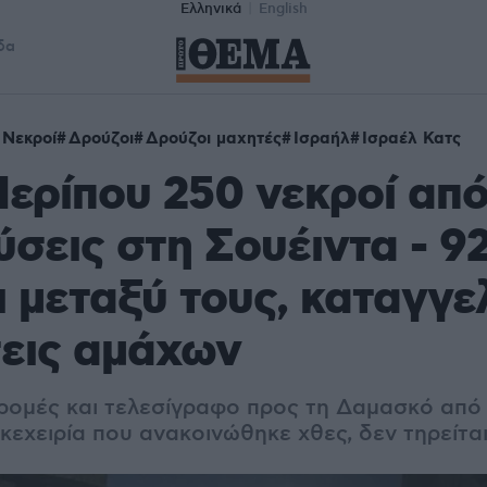
Ελληνικά
English
δα
Νεκροί
Δρούζοι
Δρούζοι μαχητές
Ισραήλ
Ισραέλ Κατς
Περίπου 250 νεκροί από
σεις στη Σουέιντα - 9
 μεταξύ τους, καταγγελ
εις αμάχων
δρομές και τελεσίγραφο προς τη Δαμασκό από
κεχειρία που ανακοινώθηκε χθες, δεν τηρείτα