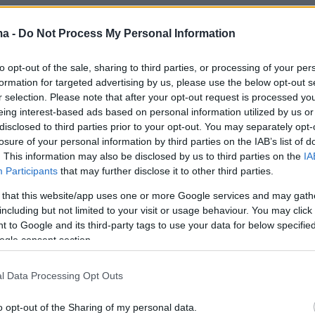
ernment troops entered the Sweida region following
ma -
Do Not Process My Personal Information
es, while Israel carried out strikes against them,
s acting to protect the Druze minority
to opt-out of the sale, sharing to third parties, or processing of your per
formation for targeted advertising by us, please use the below opt-out s
o/F6GM1ncjPF
pic.twitter.com/9ByOOOZc54
r selection. Please note that after your opt-out request is processed y
eing interest-based ads based on personal information utilized by us or
 (@Reuters)
July 15, 2025
disclosed to third parties prior to your opt-out. You may separately opt-
losure of your personal information by third parties on the IAB’s list of
. This information may also be disclosed by us to third parties on the
IA
Participants
that may further disclose it to other third parties.
 that this website/app uses one or more Google services and may gath
πιδρομές και τελεσίγραφο προς τη Δαμασκό
including but not limited to your visit or usage behaviour. You may click 
 to Google and its third-party tags to use your data for below specifi
ogle consent section.
το Ισραήλ πραγματοποίησε χθες αεροπορικές
l Data Processing Opt Outs
τά θέσεων του συριακού στρατού στην επαρχί
οειδοποιώντας με ακόμη σκληρότερη απάντησ
o opt-out of the Sharing of my personal data.