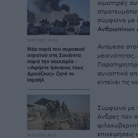
αιματηρές συ
στρατευμάτων
σύμφωνα με 
Ανθρωπίνων 
16.07.2025, 10:54
Ανάμεσα στο
Νέα πυρά του συριακού
μειονότητας,
στρατού στη Σουέιντα
παρά την εκεχειρία -
Παρατηρητήρι
«Αφήστε ήσυχους τους
συνοπτικά απ
Δρούζους» ζητά το
Ισραήλ
εντείνει τις 
Σύμφωνα με τ
άνδρες των 
φιλοκυβερνητ
επιχειρήσεις
16.07.2025, 10:21