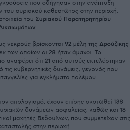
γκρούσεις που οδήγησαν στην ανάπτυξη
 του συριακού καθεστώτος στην περιοχή,
στοιχεία του
Συριακού Παρατηρητηρίου
Δικαιωμάτων
.
υς νεκρούς βρίσκονται
92
μέλη της
Δρούζικης
 εκ των οποίων οι
28
ήταν άμαχοι. Το
ο αναφέρει ότι
21
από αυτούς εκτελέστηκαν
ό τις κυβερνητικές δυνάμεις, γεγονός που
καταγγελίες για εγκλήματα πολέμου.
ον απολογισμό, έχουν επίσης σκοτωθεί 138
συριακών δυνάμεων ασφαλείας, καθώς και
18
ικοί μαχητές Βεδουίνων, που συμμετείχαν στι
 καταστολής στην περιοχή.