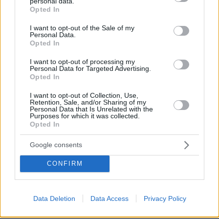
personal data.
grant or deny consent to Google and its third-party tags to
Opted In
use your data for below specified purposes in below Google
consent section.
I want to opt-out of the Sale of my
Personal Data.
Opted In
Η πυρηνική συμφωνία και οι νέες κατηγορίες
I want to opt-out of processing my
Personal Data for Targeted Advertising.
Opted In
Οι κίνδυνοι από το Φορντό περιορίστηκαν
I want to opt-out of Collection, Use,
σημαντικά μετά τη Συμφωνία για το Πυρηνικό
Retention, Sale, and/or Sharing of my
Personal Data that Is Unrelated with the
Πρόγραμμα του Ιράν (JCPOA), η οποία
Purposes for which it was collected.
υποχρέωσε την Τεχεράνη να αφαιρέσει τα δύο
Opted In
τρίτα των φυγοκεντρητών και κάθε πυρηνικό
Google consents
υλικό από την εγκατάσταση, απαγορεύοντας
οποιαδήποτε τέτοια δραστηριότητα. Η
CONFIRM
διαδικασία αυτή άρχισε ωστόσο να
ανατρέπεται μετά την αποχώρηση των ΗΠΑ
Data Deletion
Data Access
Privacy Policy
από τη συμφωνία, το 2018, επί της πρώτης
προεδρίας του Ντόναλντ Τραμπ.