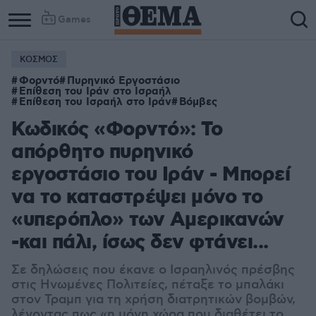
Games
ΚΟΣΜΟΣ
Φορντό
Πυρηνικό Εργοστάσιο
Επίθεση του Ιράν στο Ισραήλ
Επίθεση του Ισραήλ στο Ιράν
Βόμβες
Κωδικός «Φορντό»: Το
απόρθητο πυρηνικό
εργοστάσιο του Ιράν - Μπορεί
να το καταστρέψει μόνο το
«υπερόπλο» των Αμερικανών
-και πάλι, ίσως δεν φτάνει...
Σε δηλώσεις που έκανε ο Ισραηλινός πρέσβης
στις Ηνωμένες Πολιτείες, πέταξε το μπαλάκι
στον Τραμπ για τη χρήση διατρητικών βομβών,
λέγοντας πως «η μόνη χώρα που διαθέτει το