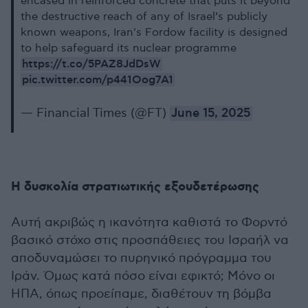
encased in reinforced concrete that puts it beyond
the destructive reach of any of Israel’s publicly
known weapons, Iran's Fordow facility is designed
to help safeguard its nuclear programme
https://t.co/5PAZ8JdDsW
pic.twitter.com/p441Oog7A1
— Financial Times (@FT)
June 15, 2025
Η δυσκολία στρατιωτικής εξουδετέρωσης
Αυτή ακριβώς η ικανότητα καθιστά το Φορντό
βασικό στόχο στις προσπάθειες του Ισραήλ να
αποδυναμώσει το πυρηνικό πρόγραμμα του
Ιράν. Όμως κατά πόσο είναι εφικτό; Μόνο οι
ΗΠΑ, όπως προείπαμε, διαθέτουν τη βόμβα