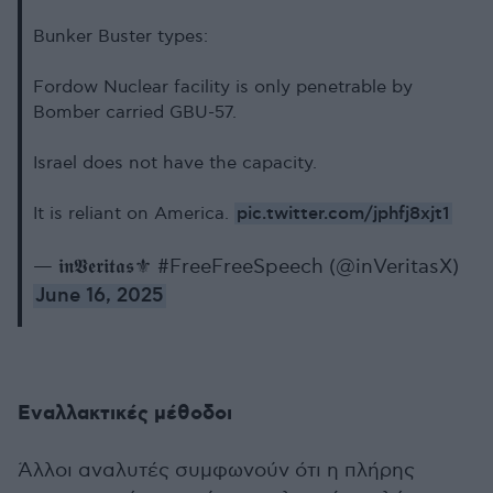
Bunker Buster types:
Fordow Nuclear facility is only penetrable by
Bomber carried GBU-57.
Israel does not have the capacity.
pic.twitter.com/jphfj8xjt1
It is reliant on America.
— 𝖎𝖓𝖁𝖊𝖗𝖎𝖙𝖆𝖘⚜️ #FreeFreeSpeech (@inVeritasX)
June 16, 2025
Εναλλακτικές μέθοδοι
Άλλοι αναλυτές συμφωνούν ότι η πλήρης