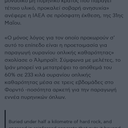
μοναδικό μη πυρηνικό κράτος που παράγει
τέτοιο υλικό, προκαλεί σοβαρή ανησυχία»
ανέφερε η IAEA σε πρόσφατη έκθεση, της 31ης
Μαΐου.
«Ο μόνος λόγος για τον οποίο προχωρούν σ’
αυτό το επίπεδο είναι η προετοιμασία για
παραγωγή ουρανίου οπλικής καθαρότητας»
σχολίασε ο Άλμπραϊτ. Σύμφωνα με μελέτες, το
Ιράν μπορεί να μετατρέψει το απόθεμά του
60% σε 233 κιλά ουρανίου οπλικής
καθαρότητας μέσα σε τρεις εβδομάδες στο
Φορντό -ποσότητα αρκετή για την παραγωγή
εννέα πυρηνικών όπλων.
Buried under half a kilometre of hard rock, and