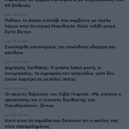
40 βαθμούς
πριν 14 λεπτά
Πέθανε το άσπρο κουτάβι που συμβίωνε με αγέλη
λύκων στην Κεντρική Μακεδονία: Καλό ταξίδι μικρέ,
δείτε βίντεο
πριν 21 λεπτά
Συνελήφθη αστυνομικός για επικίνδυνη οδήγηση και
απείθεια
πριν 22 λεπτά
Δημήτρης Ξανθάκης: Η γνήσια λαϊκή φωνή, οι
συνεργασίες, τα κορυφαία του τραγούδια, γιατί δεν
έκανε καριέρα σε μεγάλες πίστες
πριν 23 λεπτά
Οι πρώτες δηλώσεις του Λιβάι Γκαρσία: «Με έπεισαν ο
προπονητής και ο τεχνικός διευθυντής του
Παναθηναϊκού», βίντεο
πριν 24 λεπτά
Αυτά είναι τα σημάδια που δείχνουν ότι ο σκύλος σας
είναι παραμελημένος