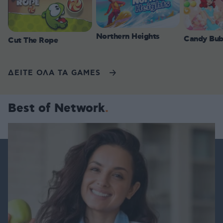
Northern Heights
Candy Bub
Cut The Rope
ΔΕΙΤΕ ΟΛΑ ΤΑ GAMES
Best of Network