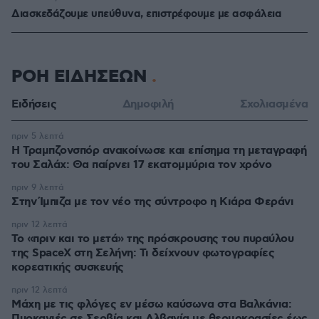
Διασκεδάζουμε υπεύθυνα, επιστρέφουμε με ασφάλεια
ΡΟΗ ΕΙΔΗΣΕΩΝ
Ειδήσεις
Δημοφιλή
Σχολιασμένα
πριν 5 λεπτά
Η Τραμπζονσπόρ ανακοίνωσε και επίσημα τη μεταγραφή
του Σαλάχ: Θα παίρνει 17 εκατομμύρια τον χρόνο
πριν 9 λεπτά
Στην Ίμπιζα με τον νέο της σύντροφο η Κιάρα Φεράνι
πριν 12 λεπτά
Το «πριν και το μετά» της πρόσκρουσης του πυραύλου
της SpaceX στη Σελήνη: Τι δείχνουν φωτογραφίες
κορεατικής συσκευής
πριν 12 λεπτά
Μάχη με τις φλόγες εν μέσω καύσωνα στα Βαλκάνια:
Πυρκαγιές σε Σερβία και Αλβανία με θερμοκρασίες έως