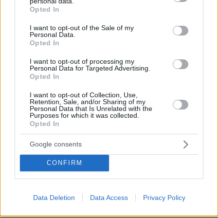
personal data.
grant or deny consent to Google and its third-party tags to
Ισραήλ για να αποφύγει ακούσια θύματα
Opted In
use your data for below specified purposes in below Google
μεταξύ αμάχων», επισημαίνοντας ότι οι ΗΠΑ
consent section.
I want to opt-out of the Sale of my
«τάσσονται απερίφραστα υπέρ της προστασίας
Personal Data.
Opted In
των αμάχων κατά τη διάρκεια των
συγκρούσεων».
I want to opt-out of processing my
Personal Data for Targeted Advertising.
Opted In
Αναφερόμενη στην ανθρωπιστική βοήθεια,
I want to opt-out of Collection, Use,
υπογράμμισε ότι «κανείς δεν θέλει να βλέπει
Retention, Sale, and/or Sharing of my
Personal Data that Is Unrelated with the
Παλαιστινίους αμάχους στη Γάζα να πεινούν
Purposes for which it was collected.
και να διψούν» και παρουσίασε το νέο
Opted In
μηχανισμό "Gaza Humanitarian Foundation",
Google consents
έναν ανεξάρτητο φορέα παροχής βοήθειας
που σχεδιάστηκε ώστε να «αποτρέπει την
CONFIRM
κλοπή, λεηλασία ή χειραγώγηση της βοήθειας
από τη Χαμάς». Όπως είπε, έχουν ληφθεί μέτρα
Data Deletion
Data Access
Privacy Policy
ώστε να αποτραπεί η εκτροπή της βοήθειας
«από τη Χαμάς, την Ισλαμική Τζιχάντ και