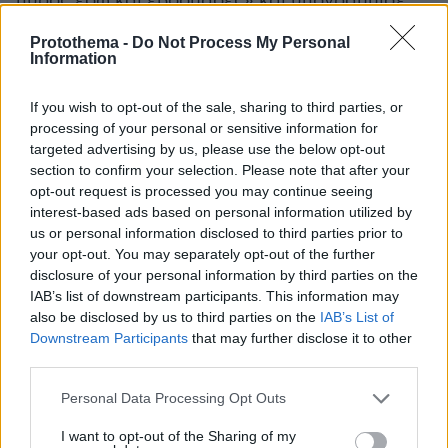
πυρός εδώ και εβδομάδες» και υπογράμμισε
ότι «η σύγκρουση αυτή θα μπορούσε να
Protothema -
Do Not Process My Personal
τελειώσει αύριο, αν η Χαμάς απελευθέρωνε
Information
τους ομήρους, κατέθετε τα όπλα και έφευγε
από τη Γάζα για πάντα».
If you wish to opt-out of the sale, sharing to third parties, or
processing of your personal or sensitive information for
targeted advertising by us, please use the below opt-out
Κατήγγειλε τη χρήση αμάχων ως ανθρώπινες
section to confirm your selection. Please note that after your
ασπίδες από τη Χαμάς, χαρακτηρίζοντας την
opt-out request is processed you may continue seeing
ως «αποτρόπαιη παραβίαση του διεθνούς
interest-based ads based on personal information utilized by
ανθρωπιστικού δικαίου», και δήλωσε ότι «η
us or personal information disclosed to third parties prior to
your opt-out. You may separately opt-out of the further
προστασία της Χαμάς από την απόδοση
disclosure of your personal information by third parties on the
ευθυνών υπονομεύει την ασφάλεια του Ισραήλ
IAB’s list of downstream participants. This information may
και δεν προσφέρει τίποτα στη ζωή των
also be disclosed by us to third parties on the
IAB’s List of
Παλαιστινίων».
Downstream Participants
that may further disclose it to other
third parties.
Η κ. Σέι επανέλαβε τη στήριξη των ΗΠΑ στο
Please note that this website/app uses one or more Google
Personal Data Processing Opt Outs
δικαίωμα του Ισραήλ στην αυτοάμυνα και
services and may gather and store information including but
not limited to your visit or usage behaviour. You may click to
I want to opt-out of the Sharing of my
αναγνώρισε τα «βήματα που έχει κάνει το