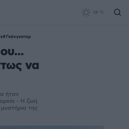
28
°C
νε
Γκάνγκστερ
υ...
ντως να
λα ήταν
αρχία - Η ζωή
 μυστήριο της