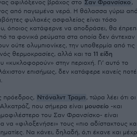
νας αφιλόξενος βράχος στο
Σαν Φρανσίσκο
,
νος από παγωμένα νερά. Η θάλασσα γύρω απ
ιαβόητες φυλακές ασφαλείας είναι τόσο
υ, όποιος κατάφερνε να αποδράσει, θα έπρεπ
από τα φονικά ρεύματα στα οποία δεν άντεχαν
υν ούτε ολυμπιονίκες, την υποθερμία από τις
νός θερμοκρασίες, αλλά και τα
11 είδη
υ «κυκλοφορούν» στην περιοχή. Γι’ αυτό το
υλάχιστον επισήμως, δεν κατάφερε κανείς ποτέ
.
ς πρόεδρος,
Ντόναλντ Τραμπ
, τώρα λέει ότι οι
Αλκατράζ, που σήμερα είναι
μουσείο
-και
ημοφιλέστερο του Σαν Φρανσίσκο- είναι
ια να «φιλοξενήσει» τους «πιο αδίστακτους κα
ηματίες. Να κάνει, δηλαδή, ό,τι έκανε και μέχρ