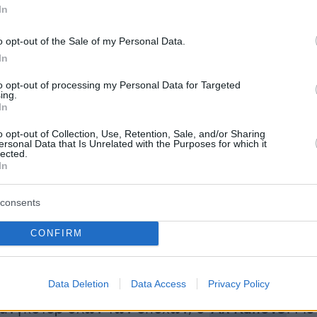
In
o opt-out of the Sale of my Personal Data.
In
to opt-out of processing my Personal Data for Targeted
ing.
In
o opt-out of Collection, Use, Retention, Sale, and/or Sharing
ersonal Data that Is Unrelated with the Purposes for which it
lected.
In
γινε… αρνάκι ο Αλ Καπόνε
consents
CONFIRM
γούστου του 1934 όταν στις ολοκαίνουριες,
Data Deletion
Data Access
Privacy Policy
λείας φυλακές του Αλκατράζ, έφτασε ο πιο
άνγκστερ όλων των εποχών, ο
Αλ Καπόνε
. Με