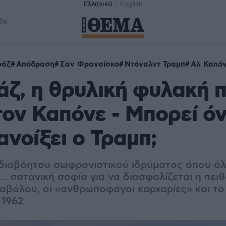
Ελληνικά
English
δα
ράζ
Απόδραση
Σαν Φρανσίσκο
Ντόναλντ Τραμπ
Αλ Καπό
ζ, η θρυλική φυλακή πο
τον Καπόνε - Μπορεί ό
ανοίξει ο Τραμπ;
 διαβόητου σωφρονιστικού ιδρύματος όπου ό
.. σατανική σοφία για να διασφαλίζεται η πειθ
ιαβόλου, οι «ανθρωποφάγοι καρχαρίες» και το
 1962