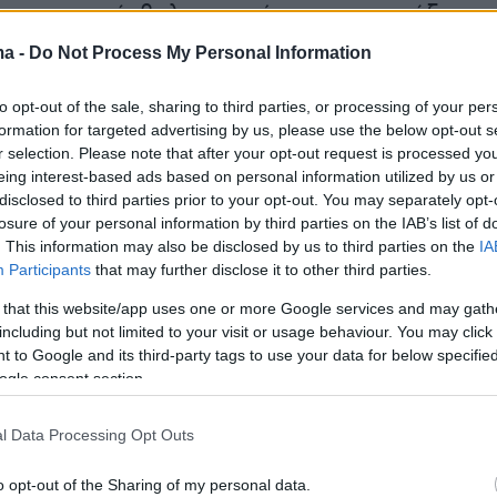
τε και το «σύμβολο του νόμου και της τάξης»
ισε, «λάμποντας» εφεξής ως τουριστικός και
ma -
Do Not Process My Personal Information
ικός προορισμός. Πόσο εύκολο είναι να γίνει
to opt-out of the sale, sharing to third parties, or processing of your per
formation for targeted advertising by us, please use the below opt-out s
r selection. Please note that after your opt-out request is processed y
eing interest-based ads based on personal information utilized by us or
disclosed to third parties prior to your opt-out. You may separately opt-
losure of your personal information by third parties on the IAB’s list of
. This information may also be disclosed by us to third parties on the
IA
Participants
that may further disclose it to other third parties.
 that this website/app uses one or more Google services and may gath
including but not limited to your visit or usage behaviour. You may click 
 to Google and its third-party tags to use your data for below specifi
ogle consent section.
l Data Processing Opt Outs
o opt-out of the Sharing of my personal data.