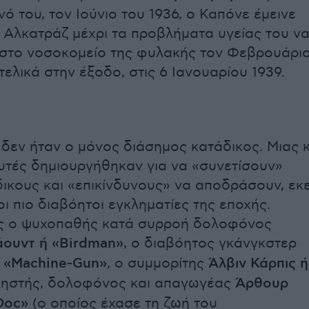
ό του, τον Ιούνιο του 1936, ο Καπόνε έμεινε
 Αλκατράζ μέχρι τα προβλήματα υγείας του ν
 στο νοσοκομείο της φυλακής τον Φεβρουάρι
 τελικά στην έξοδο, στις 6 Ιανουαρίου 1939.
δεν ήταν ο μόνος διάσημος κατάδικος. Μιας κ
υτές δημιουργήθηκαν για να «συνετίσουν»
δικους και «επικίνδυνους» να αποδράσουν, εκε
ι πιο διαβόητοι εγκληματίες της εποχής.
ς ο ψυχοπαθής κατά συρροή δολοφόνος
άουντ ή «Birdman»
, ο διαβόητος γκάνγκστερ
ή «Machine-Gun»
, ο συμμορίτης
Άλβιν Κάρπις ή
 ληστής, δολοφόνος και απαγωγέας
Άρθουρ
Doc»
(ο οποίος έχασε τη ζωή του