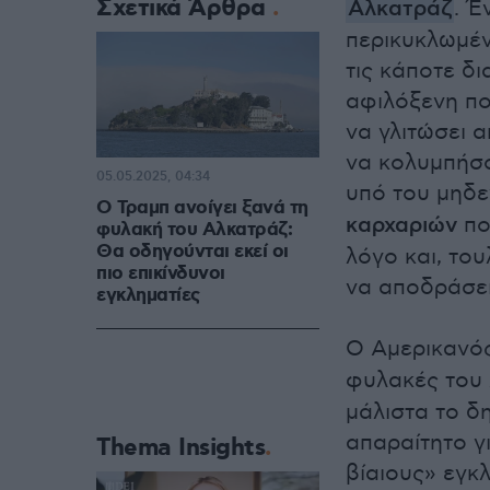
Σχετικά Άρθρα
Αλκατράζ
. Έ
περικυκλωμέ
τις κάποτε δ
αφιλόξενη πο
να γλιτώσει 
να κολυμπήσο
05.05.2025, 04:34
υπό του μηδε
Ο Τραμπ ανοίγει ξανά τη
καρχαριών
πο
φυλακή του Αλκατράζ:
Θα οδηγούνται εκεί οι
λόγο και, το
πιο επικίνδυνοι
να αποδράσει
εγκληματίες
Ο Αμερικανό
φυλακές του 
μάλιστα το δ
απαραίτητο γ
Thema Insights
βίαιους» εγκλ