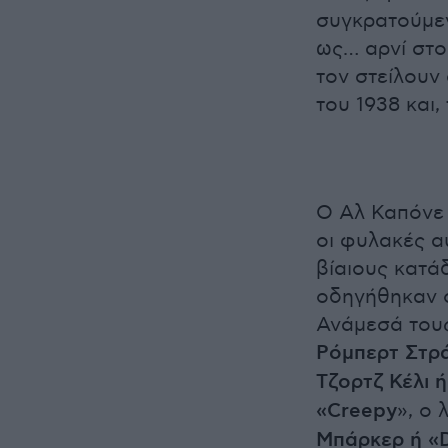
συγκρατούμεν
ως… αρνί στο
τον στείλουν
του 1938 και,
Ο Αλ Καπόνε 
οι φυλακές α
βίαιους κατά
οδηγήθηκαν ο
Ανάμεσά του
Ρόμπερτ Στρ
Τζορτζ Κέλι 
«Creepy
», ο
Μπάρκερ ή «