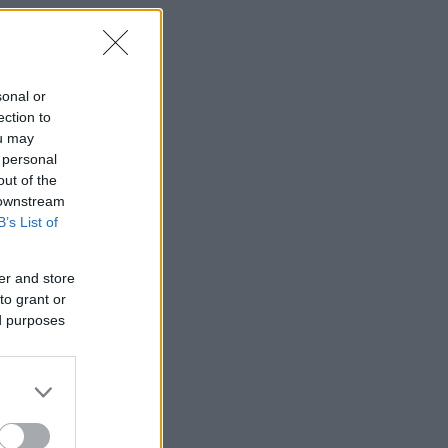
sonal or
ection to
ou may
 personal
out of the
 downstream
B’s List of
er and store
to grant or
ed purposes