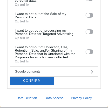
Πυροσβεστικής στις καταγγελίες ότι οι πυροσβέστες
personal data.
grant or deny consent to Google and its third-party tags to
Opted In
στη Δυτική Αττική αφέθηκαν χωρίς τροφή και νερό
use your data for below specified purposes in below Google
consent section.
πριν 18 λεπτά
I want to opt-out of the Sale of my
Personal Data.
Εμβόλια εκτός ψυγείου: Πώς ο κύκλος ζωής των φυτών
Opted In
μπορεί να δώσει τη λύση
I want to opt-out of processing my
πριν 23 λεπτά
Personal Data for Targeted Advertising.
Νηστεία Δεκαπενταύγουστου: 14 συνταγές, μία για κάθε
Opted In
ημέρα
I want to opt-out of Collection, Use,
πριν 24 λεπτά
Retention, Sale, and/or Sharing of my
Τα ζώδια με τις καλύτερες προβλέψεις της εβδομάδας
Personal Data that Is Unrelated with the
Purposes for which it was collected.
πριν 28 λεπτά
Opted In
Συναγερμός στο βρετανικό Βασιλικό Ναυτικό:
Κατασκοπευτικές κάμερες σε drones επιτήρησης
Google consents
έστελναν κρυφά δεδομένα στην Κίνα
CONFIRM
ΔΕΙΤΕ ΟΛΕΣ ΤΙΣ ΕΙΔΗΣΕΙΣ
Data Deletion
Data Access
Privacy Policy