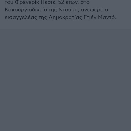
του Φρενερίκ Πεσιέ, 52 ετών, στο
Κακουργιοδικείο της Ντουμπ, ανέφερε ο
εισαγγελέας της Δημοκρατίας Ετιέν Μαντό.