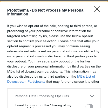
πριν 7 λεπτά
Ναυαγοσώστης έδωσε μάχη με τα κύματα για να σώσει
Protothema -
Do Not Process My Personal
γυναίκα σε παραλία των Χανίων, δείτε βίντεο
Information
πριν 10 λεπτά
Δεν εξετάζουμε επί του παρόντος την επιβολή τελών
If you wish to opt-out of the sale, sharing to third parties, or
διέλευσης από τα Στενά του Ορμούζ, λέει η Τεχεράνη
processing of your personal or sensitive information for
targeted advertising by us, please use the below opt-out
πριν 14 λεπτά
section to confirm your selection. Please note that after your
Πρόγραμμα υποτροφιών Chevening για μεταπτυχιακές
opt-out request is processed you may continue seeing
σπουδές στο Ηνωμένο Βασίλειο, τι ισχύει για την
interest-based ads based on personal information utilized by
Ελλάδα
us or personal information disclosed to third parties prior to
πριν 14 λεπτά
your opt-out. You may separately opt-out of the further
Βάνα Μπάρμπα για Νίκο Καλογερόπουλο: Έφυγε ένας
disclosure of your personal information by third parties on the
από τους μεγαλύτερους ηθοποιούς στην πατρίδα μας,
IAB’s list of downstream participants. This information may
είχε υποτιμηθεί πολύ
also be disclosed by us to third parties on the
IAB’s List of
Downstream Participants
that may further disclose it to other
πριν 15 λεπτά
Σύλληψη 73χρονου στη Ρόδο γιατί πούλησε αλκοόλ σε
third parties.
τρεις ανήλικους
Please note that this website/app uses one or more Google
Personal Data Processing Opt Outs
πριν 17 λεπτά
services and may gather and store information including but
«Υπήρξε επάρκεια και περίσσευμα»: Η απάντηση της
not limited to your visit or usage behaviour. You may click to
I want to opt-out of the Sharing of my