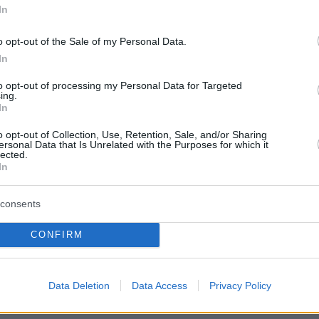
In
o opt-out of the Sale of my Personal Data.
In
to opt-out of processing my Personal Data for Targeted
ing.
In
o opt-out of Collection, Use, Retention, Sale, and/or Sharing
ersonal Data that Is Unrelated with the Purposes for which it
lected.
In
consents
όρησε τη
Ρωσία
ότι κρύβει τη σορό του συζύγ
πως υποστήριξε, αυτό που περιμένει η Μόσχα
CONFIRM
φανιστούν τα ίχνη του νόβιτσοκ από τον
υ.
Data Deletion
Data Access
Privacy Policy