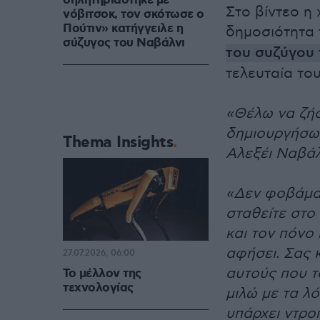
δηλητηριάστηκε με
Στο βίντεο η 
νόβιτσοκ, τον σκότωσε ο
Πούτιν» κατήγγειλε η
δημοσιότητα 
σύζυγoς του Ναβάλνι
του συζύγου 
τελευταία το
«Θέλω να ζήσ
δημιουργήσω 
Thema Insights
Αλεξέι Ναβάλ
«Δεν φοβάμαι
σταθείτε στο
και τον πόνο 
αφήσει. Σας κ
27.07.2026, 06:00
αυτούς που τ
Το μέλλον της
τεχνολογίας
μιλώ με τα λό
υπάρχει ντροπ