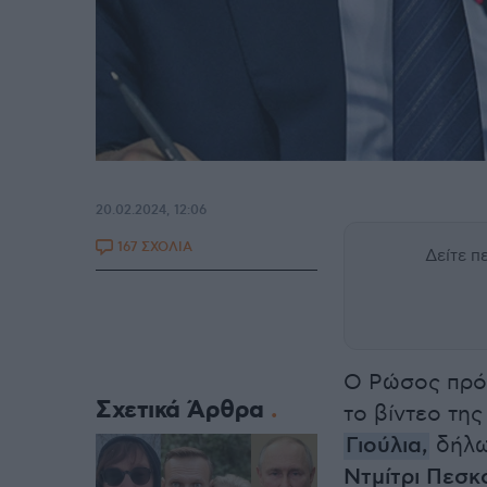
20.02.2024, 12:06
167 ΣΧΟΛΙΑ
Δείτε 
Ο Ρώσος πρό
Σχετικά Άρθρα
το βίντεο τη
Γιούλια
,
δήλω
Ντμίτρι Πεσκ