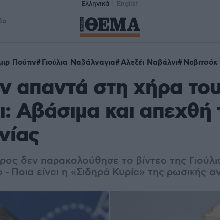
Ελληνικά
English
δα
μιρ Πούτιν
Γιούλια Ναβάλναγια
Αλεξέι Ναβάλνι
Νοβιτσόκ
ν απαντά στη χήρα το
: Αβάσιμα και απεχθή 
νίας
ος δεν παρακολούθησε το βίντεο της Γιούλι
ο - Ποια είναι η «Σιδηρά Κυρία» της ρωσικής α