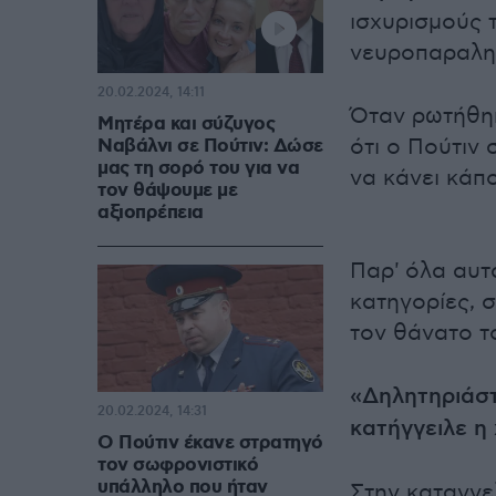
ισχυρισμούς 
νευροπαραλη
20.02.2024, 14:11
Όταν ρωτήθηκ
Μητέρα και σύζυγος
ότι ο Πούτιν
Ναβάλνι σε Πούτιν: Δώσε
μας τη σορό του για να
να κάνει κάπ
τον θάψουμε με
αξιοπρέπεια
Παρ' όλα αυτ
κατηγορίες, 
τον θάνατο το
«Δηλητηριάστ
20.02.2024, 14:31
κατήγγειλε η
Ο Πούτιν έκανε στρατηγό
τον σωφρονιστικό
υπάλληλο που ήταν
Στην καταγγε