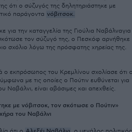
της ότι ο σύζυγός της δηλητηριάστηκε με
τικό παράγοντα
νόβιτσοκ.
ε για την καταγγελία της Γιούλια Ναβάλναγια
 σκότωσε τον σύζυγό της, ο Πεσκόφ αρνήθηκε
οιο σχόλιο λόγω της πρόσφατης χηρείας της.
ά ο εκπρόσωπος του Κρεμλίνου σχολίασε ότι ο
σύμφωνα με τις οποίες ο Πούτιν ευθύνεται για
υ Ναβάλνι, είναι αβάσιμες και απεχθείς.
ηκε με νόβιτσοκ, τον σκότωσε ο Πούτιν»
 χήρα του Ναβάλνι
λία ότι ο
Αλεξέι Ναβάλνι
,
ο μεγάλος πολιτικός