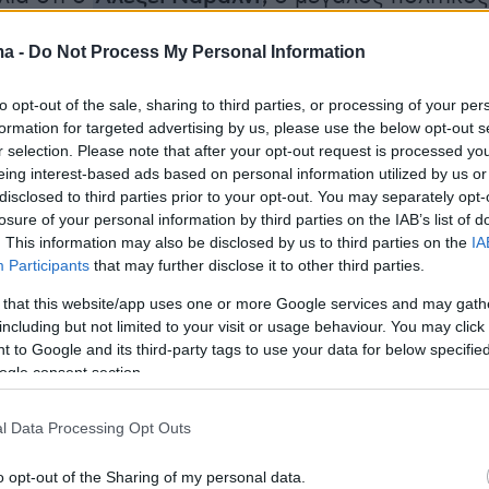
ου
Βλαντιμίρ Πούτιν
στη Ρωσία, έπεσε θύμα
ma -
Do Not Process My Personal Information
 με την ουσία
νόβιτσοκ
προχώρησε το
 Δευτέρας με βίντεο που ανήρτησε στα social
to opt-out of the sale, sharing to third parties, or processing of your per
γός του λέγοντας ότι
«ο Βλαντιμίρ Πούτιν
formation for targeted advertising by us, please use the below opt-out s
 σύζυγό μου». «Κάπου
σε μια φυλακή στον
r selection. Please note that after your opt-out request is processed y
eing interest-based ads based on personal information utilized by us or
ο
ο Πούτιν δεν σκότωσε μόνο τον Αλεξέι
disclosed to third parties prior to your opt-out. You may separately opt-
νθρωπο, ήθελε να σκοτώσει την ελπίδα, την
losure of your personal information by third parties on the IAB’s list of
. This information may also be disclosed by us to third parties on the
IA
ο μέλλον μας» πρόσθεσε στη δήλωσή της που
Participants
that may further disclose it to other third parties.
η φράση «γειά σας είμαι η Γιούλια Ναβάλναγιά
 that this website/app uses one or more Google services and may gath
ς θα έπρεπε να είναι στη θέση μου αλλά
including but not limited to your visit or usage behaviour. You may click 
 από τον Βλαντιμίρ Πούτιν».
 to Google and its third-party tags to use your data for below specifi
ogle consent section.
l Data Processing Opt Outs
o opt-out of the Sharing of my personal data.