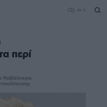
34
°C
υ
τα περί
α Ναβάλναγια,
ντιπολίτευσης