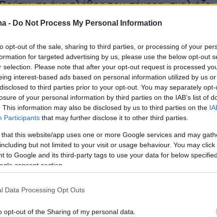
Πούτιν, σε ένα πλήθος που σήμερα, σχολιάζει,
πικό. Και κατηγορεί τους Ρώσους που δεν
ma -
Do Not Process My Personal Information
. Βέβαια, στη χώρα που την περασμένη
ίστηκε νόμος ο οποίος επιτρέπει τη δήμευσ
to opt-out of the sale, sharing to third parties, or processing of your per
formation for targeted advertising by us, please use the below opt-out s
ακίνητης περιουσίας όποιου διατυπώνει άποψη
r selection. Please note that after your opt-out request is processed y
ικών Ενόπλων Δυνάμεων, το να διαδηλώσει
eing interest-based ads based on personal information utilized by us or
ει με αυτοκτονία.
disclosed to third parties prior to your opt-out. You may separately opt-
losure of your personal information by third parties on the IAB’s list of
. This information may also be disclosed by us to third parties on the
IA
Participants
that may further disclose it to other third parties.
ny, Russian President Vladimir Putin's most
 that this website/app uses one or more Google services and may gath
opponent, collapsed and died on Friday after a walk
including but not limited to your visit or usage behaviour. You may click 
olf’ Arctic penal colony where he was serving a thre
 to Google and its third-party tags to use your data for below specifi
term, the Russian prison service said
ogle consent section.
o/CdaufsQVeP
pic.twitter.com/UE30qFMjQk
l Data Processing Opt Outs
 (@Reuters)
February 16, 2024
o opt-out of the Sharing of my personal data.