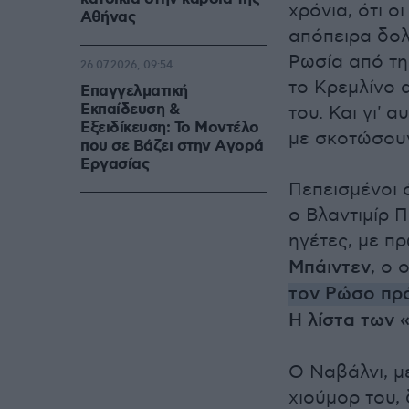
χρόνια, ότι ο
Αθήνας
απόπειρα δολ
Ρωσία από τη
26.07.2026, 09:54
το Κρεμλίνο 
Επαγγελματική
Εκπαίδευση &
του. Και γι'
Εξειδίκευση: Το Mοντέλο
με σκοτώσουν,
που σε Bάζει στην Aγορά
Eργασίας
Πεπεισμένοι 
ο Βλαντιμίρ Π
ηγέτες, με π
Μπάιντεν
, ο 
τον Ρώσο πρ
Η λίστα των 
Ο Ναβάλνι, μ
χιούμορ του,