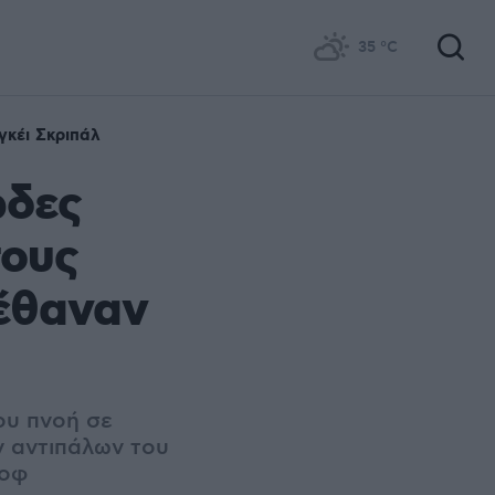
35
°C
γκέι Σκριπάλ
ώδες
τους
πέθαναν
ου πνοή σε
 αντιπάλων του
σοφ