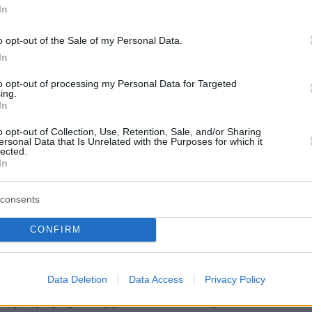
In
o opt-out of the Sale of my Personal Data.
In
α» ήταν ένα από τα πιθανά σενάρια που
υτικοί αναλυτές για το τέλος του Ναβάλνι. Στ
to opt-out of processing my Personal Data for Targeted
ing.
τιν, σχολιάζουν, οι επικριτές του Ρώσου
In
ά παίζουν την τύχη τους σε έναν τροχό, στον
o opt-out of Collection, Use, Retention, Sale, and/or Sharing
τελέσματα για τον «ξαφνικό θάνατό» τους είν
ersonal Data that Is Unrelated with the Purposes for which it
lected.
: Δηλητηριασμένο τσάι, πτώση από παράθυρο,
In
διακό επεισόδιο, εγκεφαλικό, νευρολογικός
ραδιενεργό πολώνιο,
δυστύχημα «αλά
consents
CONFIRM
της της ρωσικής αντιπολίτευσης
, το ήξερε, ότ
Data Deletion
Data Access
Privacy Policy
 τη δηλητηρίαση με Novichok, πριν από 4