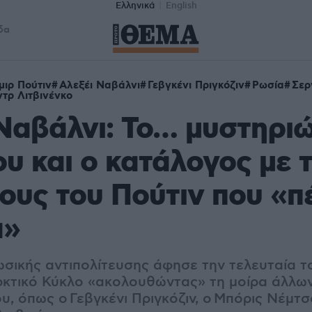
Ελληνικά
English
δα
μιρ Πούτιν
Αλεξέι Ναβάλνι
Γεβγκένι Πριγκόζιν
Ρωσία
Σερ
τρ Λιτβινένκο
Ναβάλνι: Το… μυστηρι
ου και ο κατάλογος με 
ους του Πούτιν που «
ά»
ωσικής αντιπολίτευσης άφησε την τελευταία τ
κτικό Κύκλο «ακολουθώντας» τη μοίρα άλλων
, όπως ο Γεβγκένι Πριγκόζιν, ο Μπόρις Νέμτ