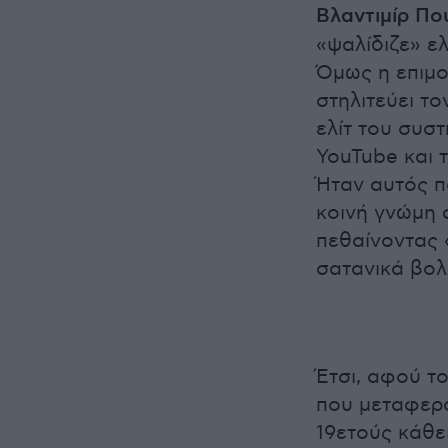
Βλαντιμίρ Πο
«ψαλίδιζε» ελ
Όμως η επιμο
στηλιτεύει το
ελίτ του συστ
YouTube και 
Ήταν αυτός π
κοινή γνώμη 
πεθαίνοντας «
σατανικά βολ
Έτσι, αφού τ
που μεταφερό
19ετούς κάθε