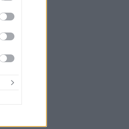
η
αι
αν