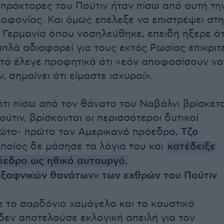
ι πράκτορες του Πούτιν ήταν πίσω από αυτή τη
οφονίας. Και όμως επέλεξε να επιστρέψει στη
 Γερμανία όπου νοσηλεύθηκε, επειδή ήξερε ότ
απλά αδιαφορεί για τους εκτός Ρωσίας επικριτ
 αυτό έλεγε προφητικά ότι «εάν αποφασίσουν να
 σημαίνει ότι είμαστε ισχυροί».
ότι πίσω από τον θάνατο του Ναβάλνι βρίσκετα
ούτιν, βρίσκονται οι περισσότεροι δυτικοί
ρώτο- πρώτο τον Αμερικανό πρόεδρο,
Τζο
οποίος δε μάσησε τα λόγια του και
κατέδειξε
όεδρο ως ηθικό αυτουργό.
«ξαφνικών θανάτων» των εχθρών του Πούτιν
ε το σαρδόνιο χαμόγελο και το καυστικό
 δεν αποτελούσε εκλογική απειλή για τον