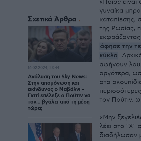
«Ποιος είναι
γυναίκα μπρο
Σχετικά Άρθρα
καταπίεσης, σ
της Ρωσίας, 
εκφράζοντας 
άφησε την τε
κύκλο
. Αρχικ
αφήνουν λουλ
16.02.2024, 23:44
αργότερα, ωσ
Ανάλυση του Sky News:
στα σκουπίδι
Στην απομόνωση και
ακίνδυνος ο Ναβάλνι -
περισσότερε
Γιατί επέλεξε ο Πούτιν να
τον Πούτιν, 
τον... βγάλει από τη μέση
τώρα;
«Μην ξεγελιέ
λέει στο "Χ" 
διαδήλωσαν μ