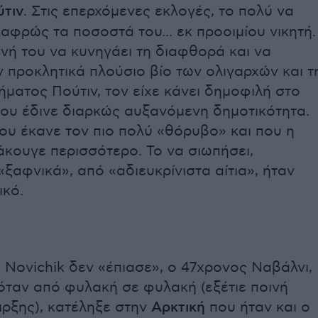
ύτιν
. Στις επερχόμενες εκλογές, το πολύ να
αφρώς τα ποσοστά του... εκ προοιμίου νικητή.
νή του να κυνηγάει τη διαφθορά και να
ν προκλητικά πλούσιο βίο των ολιγαρχών και τ
ήματος Πούτιν, τον είχε κάνει δημοφιλή στο
του έδινε διαρκώς αυξανόμενη δημοτικότητα.
ου έκανε τον πιο πολύ «θόρυβο» και που η
άκουγε περισσότερο. Το να σιωπήσει,
ξαφνικά», από «αδιευκρίνιστα αίτια», ήταν
ικό.
ο Novichik δεν «έπιασε», ο 47χρονος Ναβάλνι,
ταν από φυλακή σε φυλακή (εξέτιε ποινή
ιρξης), κατέληξε στην
Αρκτική
που ήταν και ο