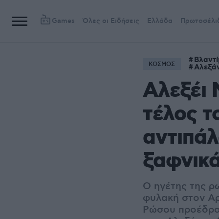
Games
Όλες οι Ειδήσεις
Ελλάδα
Πρωτοσέλι
Βλαντί
ΚΟΣΜΟΣ
Αλεξάν
Αλεξέι 
τέλος τ
αντιπάλ
ξαφνικ
Ο ηγέτης της ρ
φυλακή στον Αρ
Ρώσου προέδρου