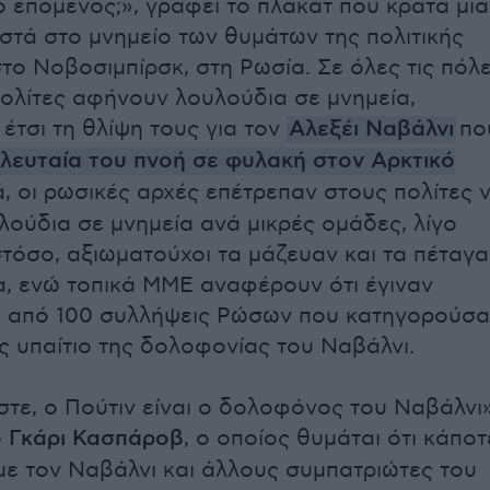
 ο επόμενος;», γράφει το πλακάτ που κρατά μια
στά στο μνημείο των θυμάτων της πολιτικής
το Νοβοσιμπίρσκ, στη Ρωσία. Σε όλες τις πόλε
πολίτες αφήνουν λουλούδια σε μνημεία,
έτσι τη θλίψη τους για τον
Αλεξέι Ναβάλνι
πο
λευταία του πνοή σε φυλακή στον Αρκτικό
ά, οι ρωσικές αρχές επέτρεπαν στους πολίτες 
ούδια σε μνημεία ανά μικρές ομάδες, λίγο
τόσο, αξιωματούχοι τα μάζευαν και τα πέταγα
α, ενώ τοπικά ΜΜΕ αναφέρουν ότι έγιναν
ς από 100 συλλήψεις Ρώσων που κατηγορούσα
ως υπαίτιο της δολοφονίας του Ναβάλνι.
στε, ο Πούτιν είναι ο δολοφόνος του Ναβάλνι»
ο
Γκάρι Κασπάροβ
, ο οποίος θυμάται ότι κάποτ
ε τον Ναβάλνι και άλλους συμπατριώτες του