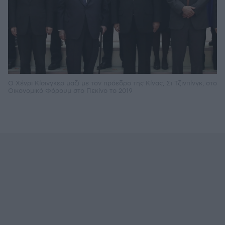
Ο Χένρι Κίσινγκερ μαζί με τον πρόεδρο της Κίνας, Σι Τζινπίνγκ, στο
Οικονομικό Φόρουμ στο Πεκίνο το 2019