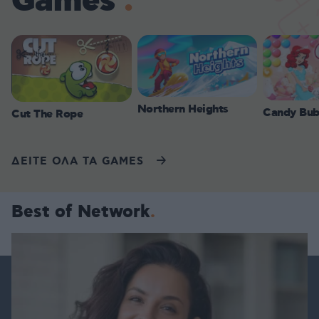
Games
Northern Heights
Candy Bub
Cut The Rope
ΔΕΙΤΕ ΟΛΑ ΤΑ GAMES
Best of Network