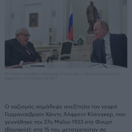
Ο Ρώσος πρόεδρος Βλαντιμίρ Πούτιν και ο Χένρι Κίσινγκερ στο
Κρεμλίνο στη Μόσχα το 2017
Ο ναζισμός σημάδεψε ανεξίτηλα τον νεαρό
Γερμανοεβραίο Χάιντς Άλφρεντ
Κίσινγκερ
, που
γεννήθηκε την 27η Μαΐου 1923 στη Φουρτ
(Βαυαρία): στα 15 του, μετατρεπόταν σε