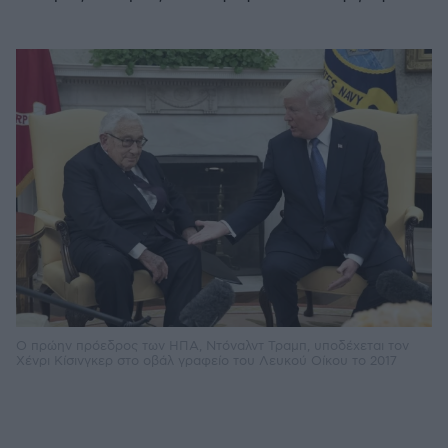
Ο πρώην πρόεδρος των ΗΠΑ, Ντόναλντ Τραμπ, υποδέχεται τον
Χένρι Κίσινγκερ στο οβάλ γραφείο του Λευκού Οίκου το 2017