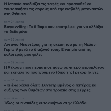
Η Ισπανία σχεδιάζει τις ταφές και προσπαθεί να
ταυτοποιήσει τις σορούς από την εισβολή μεταναστών
στη Θέουτα
πριν 24 λεπτά
Βαγιαννίδης: Το δίδυμο που επιστρέφει για να αλλάξει
τα δεδομένα
πριν 32 λεπτά
Αντόνιο Μπαντέρας για τη σχέση του με τη Μέλανι
Γκρίφιθ μετά το διαζύγιό τους: Είναι μία από τις
καλύτερές μου φίλες
πριν 32 λεπτά
Η 97χρονη που περπάτησε πάνω σε φτερό αεροπλάνου
και έσπασε το προηγούμενο (δικό της) ρεκόρ Γκίνες
πριν 36 λεπτά
«Τα έχω χάσει όλα»: Συντετριμμένος ο πατέρας και
σύζυγος των θυμάτων στο τροχαίο στις Σέρρες
πριν 37 λεπτά
Τέλος οι πινακίδες αυτοκινήτων στην Ελλάδα