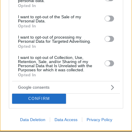
personal data.
grant or deny consent to Google and its third-party tags to
διατηρούσε ως τον θάνατό του τεράστια
Opted In
use your data for below specified purposes in below Google
επιρροή. Και —φυσικά— παρέμενε γεράκι: τον
consent section.
I want to opt-out of the Sale of my
Ιανουάριο, τάχθηκε υπέρ της συνέχισης της
Personal Data.
Opted In
υποστήριξης στην Ουκρανία, που έπρεπε, κατ’
αυτόν, να γίνει κράτος μέλος του NATO.
I want to opt-out of processing my
Personal Data for Targeted Advertising.
Opted In
I want to opt-out of Collection, Use,
Retention, Sale, and/or Sharing of my
Personal Data that Is Unrelated with the
Purposes for which it was collected.
Ειδήσεις σήμερα:
Opted In
Google consents
Μητσοτάκης για Σούνακ: Ατυχές γεγονός, δεν
θα επηρεάσει τις σχέσεις με Βρετανία, θετική η
CONFIRM
δημοσιότητα για τα Γλυπτά
Μαθητές γυμνασίου στο Ηράκλειο βρέθηκαν
Data Deletion
Data Access
Privacy Policy
ημιλιπόθυμοι σε τουαλέτα σχολείου