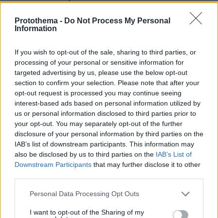
στρατιωτικό πραξικόπημα του 1973 στη Χιλή, η
Protothema -
Do Not Process My Personal
κατάληψη της εξουσίας από τον Αουγούστο
Information
Πινοτσέτ και ο θάνατος του σοσιαλιστή
προέδρου Σαλβαδόρ Αγιέντε.
If you wish to opt-out of the sale, sharing to third parties, or
processing of your personal or sensitive information for
Στην πορεία των ετών, ήρθαν στο φως
targeted advertising by us, please use the below opt-out
section to confirm your selection. Please note that after your
απόρρητα έγγραφα που αποκάλυπταν το
opt-out request is processed you may continue seeing
περίγραμμα και το εύρος αυτού που θα γινόταν
interest-based ads based on personal information utilized by
γνωστό με την ονομασία «Σχέδιο Κόνδωρ»:
us or personal information disclosed to third parties prior to
σκοπός του ήταν η εξάλειψη των αντιπάλων
your opt-out. You may separately opt-out of the further
disclosure of your personal information by third parties on the
των στρατιωτικών δικτατοριών στη Λατινική
IAB’s list of downstream participants. This information may
Αμερική τα χρόνια του 1970 και του 1980.
also be disclosed by us to third parties on the
IAB’s List of
Downstream Participants
that may further disclose it to other
Μολαταύτα, ο συγγραφέας των βιβλίων
third parties.
Διπλωματία (1994) και Παγκόσμια Τάξη (2014),
Please note that this website/app uses one or more Google
Personal Data Processing Opt Outs
πατέρας δυο παιδιών, παντρεμένος από το 1974
services and may gather and store information including but
με τη φιλάνθρωπο Νάνσι Μαγκίνες,
not limited to your visit or usage behaviour. You may click to
I want to opt-out of the Sharing of my