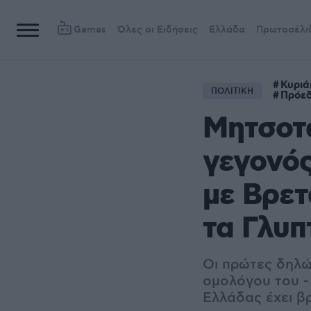
Games
Όλες οι Ειδήσεις
Ελλάδα
Πρωτοσέλι
Κυριά
ΠΟΛΙΤΙΚΗ
Πρόεδ
Μητσοτά
γεγονός
με Βρετ
τα Γλυπ
Οι πρώτες δηλώ
ομολόγου του -
Ελλάδας έχει β