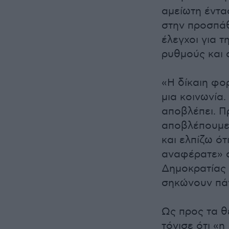
αμείωτη έντα
στην προσπάθ
έλεγχοι για τ
ρυθμούς και 
«H δίκαιη φο
μια κοινωνία
αποβλέπει. Π
αποβλέπουμε 
και ελπίζω ότι
αναφέρατε» σ
Δημοκρατίας 
σηκώνουν πάντ
Ως προς τα θ
τόνισε ότι «η