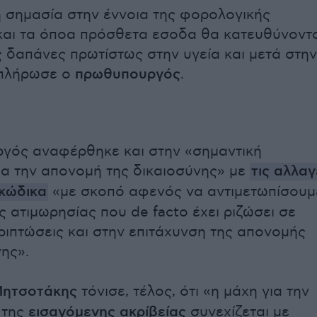
 σημασία στην έννοια της φορολογικής
και τα όποα πρόσθετα εσοδα θα κατευθύνοντ
ς δαπάνες πρωτίστως στην υγεία και μετά στην
μπλήρωσε ο
πρωθυπουργός
.
γός αναφέρθηκε και στην «σημαντική
α την απονομή της δικαιοσύνης» με
τις αλλαγ
 κώδικα
«με σκοπό αφενός να αντιμετωπίσουμ
ς ατιμωρησίας που de facto έχει ριζώσει σε
ριπτώσεις και στην επιτάχυνση της απονομής
νης».
Μητσοτάκης
τόνισε, τέλος, ότι «η μάχη για την
 της
εισαγόμενης ακρίβείας
συνεχίζεται με