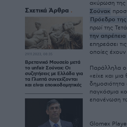
ακύρωση της
Σχετικά Άρθρα
Σούνακ
προσθ
Πρόεδρο της
πρωί της Τετ
την απρέπεια
επηρεάσει τι
οποίες έχουν
29.11.2023, 08:35
Βρετανικό Μουσείο μετά
Παράλληλα ο
το unfair Σούνακ: Οι
συζητήσεις με Ελλάδα για
«είχε και μια
τα Γλυπτά συνεχίζονται
δημοσιότητα 
και είναι εποικοδομητικές
παγκόσμια κο
επανένωση 
Glomex Playe