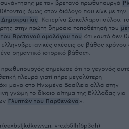
 συνάντησης με τον βρετανό πρωθυπουργό
Ρί
έτοντας όμως στον διάλογο που είχε με την
 Δημοκρατίας
, Κατερίνα Σακελλαροπούλου, τ
άρτης στην πρώτη δημόσια τοποθέτησή του
με
 του Βρετανού ομολόγου του
ότι «αυτό δεν θ
ς ελληνοβρετανικές σχέσεις σε βάθος χρόνου 
 ένα σημαντικό ιστορικό βάθος».
 πρωθυπουργός σημείωσε ότι το γεγονός αυτ
 θετική πλευρά γιατί πήρε μεγαλύτερη
όχι μονο στο Ηνωμένο Βασίλειο αλλά στην
ινή γνώμη το δίκαιο αίτημα της Ελλλάδας για
των
Γλυπτών του Παρθενώνα
».
r(eexbs1jkdkewvzn, v-cxb5lhf6p3qh)