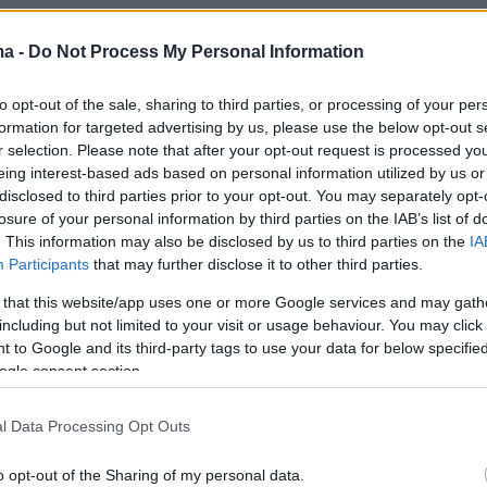
ma -
Do Not Process My Personal Information
ρά της η
Κατερίνα Σακελλαροπούλου
είπε για
to opt-out of the sale, sharing to third parties, or processing of your per
formation for targeted advertising by us, please use the below opt-out s
 ότι «αυτό που βρίσκω σημαντικό γιατί ο
r selection. Please note that after your opt-out request is processed y
ίναι για τον πλανήτη σημαντικός, η επανένω
eing interest-based ads based on personal information utilized by us or
ου είναι αίτημα της χώρας έχει βρει - και αυτ
disclosed to third parties prior to your opt-out. You may separately opt-
losure of your personal information by third parties on the IAB’s list of
μαντικό - κατανόηση από την διεθνή κοινή
. This information may also be disclosed by us to third parties on the
IA
Βρετανική. Είναι θέματα που δεν λίθνητα
Participants
that may further disclose it to other third parties.
λοιυν τον χρόνο και σε αυτο το πνεύμα
 that this website/app uses one or more Google services and may gath
τι το δίκαιο αίτημα της χώρας μας θα βρει
including but not limited to your visit or usage behaviour. You may click 
αργά ή γρήγορα».
 to Google and its third-party tags to use your data for below specifi
ogle consent section.
ομοσχέδιο, αλλαγές στον ποινικό κώδικα, μά
l Data Processing Opt Outs
ια
o opt-out of the Sharing of my personal data.