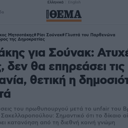
Ελληνικά
English
δα
κος Μητσοτάκης
Ρίσι Σούνακ
Γλυπτά του Παρθενώνα
ρος της Δημοκρατίας
κης για Σούνακ: Ατυχ
, δεν θα επηρεάσει τις
ανία, θετική η δημοσιό
τά
σεις του πρωθυπουργού μετά το unfair του 
 Σακελλαροπούλου: Σημαντικό ότι το δίκαιο α
ρει κατανόηση από τη διεθνή κοινή γνώμη