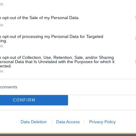
In
ργός
στην καθιερωμένη συνάντηση με την
o opt-out of the Sale of my Personal Data.
κελλαροπούλου ενημέρωσε την
Πρόεδρο της
In
για τις μεταρρυθμιστικές πρωτοβουλίες της
to opt-out of processing my Personal Data for Targeted
απολύτως συνεπής με το προεκλογικό μας
ing.
In
ι τη δέσμευση για μεγάλες αλλαγές».
o opt-out of Collection, Use, Retention, Sale, and/or Sharing
ersonal Data that Is Unrelated with the Purposes for which it
κης έκανε ειδική αναφορά
στο νομοσχέδιο γι
lected.
In
ση των ελευθερων επαγγελματιών
για το οπο
ιλαμβάνει σημαντικές παρεμβάσεις και έχει
consents
παρατηρίσει της διαβούλευσης. Αν κάποιος
ος θεωρεί ότι αδικείται από το τεκμήριο έχει
CONFIRM
α να ζητήσει φορολογικό έλεγχο για τα
ρόνια, είναι μια σημαντική επιλογή για τους
Data Deletion
Data Access
Privacy Policy
νους».