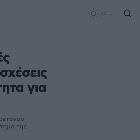
30
°C
ές
 σχέσεις
τητα για
Βρετανού
ίτημα της