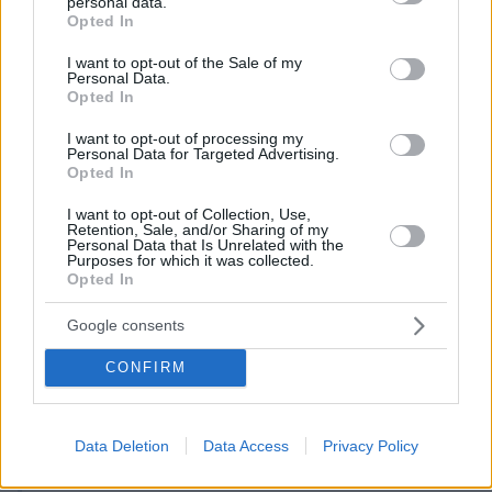
personal data.
grant or deny consent to Google and its third-party tags to
μέσα ενημέρωσης ανέφεραν ότι οι αρχές δεν
Opted In
use your data for below specified purposes in below Google
αποκλείουν το ενδεχόμενο επίθεσης στο
consent section.
I want to opt-out of the Sale of my
υποθαλάσσιο δίκτυο φυσικού αερίου και αυτή
Personal Data.
Opted In
τη στιγμή οι γερμανικές, οι δανικές και οι
σουηδικές αρχές ερευνούν όλα τα περιστατικά,
I want to opt-out of processing my
Personal Data for Targeted Advertising.
σημειώνει το BBC.
Opted In
Ευρωπαϊκή Επιτροπή
Η
δήλωσε σήμερα ότι
I want to opt-out of Collection, Use,
Retention, Sale, and/or Sharing of my
είναι πολύ νωρίς για εικασίες
.
Personal Data that Is Unrelated with the
Purposes for which it was collected.
«Παρακολουθούμε τις εξελίξεις πολύ στενά»,
Opted In
δήλωσε ο εκπρόσωπος της Κομισιόν,
Google consents
σημειώνοντας ότι «αυτό δεν έχει επηρεάσει
ακόμη την ασφάλεια του εφοδιασμού μας»,
CONFIRM
Euronews.
σύμφωνα με όσα μετέδωσε το
Data Deletion
Data Access
Privacy Policy
Ειδήσεις σήμερα