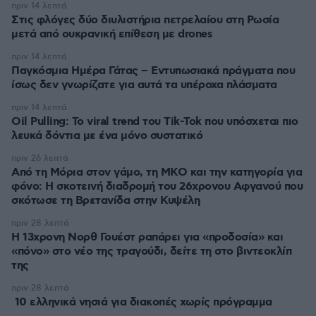
πριν 14 λεπτά
Στις φλόγες δύο διυλιστήρια πετρελαίου στη Ρωσία
μετά από ουκρανική επίθεση με drones
πριν 14 λεπτά
Παγκόσμια Ημέρα Γάτας – Εντυπωσιακά πράγματα που
ίσως δεν γνωρίζατε για αυτά τα υπέροχα πλάσματα
πριν 14 λεπτά
Oil Pulling: To viral trend του Tik-Tok που υπόσχεται πιο
λευκά δόντια με ένα μόνο συστατικό
πριν 26 λεπτά
Από τη Μόρια στον γάμο, τη ΜΚΟ και την κατηγορία για
φόνο: Η σκοτεινή διαδρομή του 26χρονου Αφγανού που
σκότωσε τη Βρετανίδα στην Κυψέλη
πριν 28 λεπτά
Η 13χρονη Νορθ Γουέστ ραπάρει για «προδοσία» και
«πόνο» στο νέο της τραγούδι, δείτε τη στο βιντεοκλίπ
της
πριν 28 λεπτά
10 ελληνικά νησιά για διακοπές χωρίς πρόγραμμα