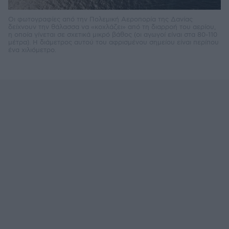
Οι φωτογραφίες από την Πολεμική Αεροπορία της Δανίας
δείχνουν την θάλασσα να «κοχλάζει» από τη διαρροή του αερίου,
η οποία γίνεται σε σχετικά μικρό βάθος (οι αγωγοί είναι στα 80-110
μέτρα). Η διάμετρος αυτού του αφρισμένου σημείου είναι περίπου
ένα χιλιόμετρο.