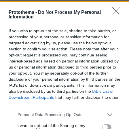
Από την πλευρά της, η πρωθυπουργός της
Μέτε Φρεντέρικσεν,
Protothema -
Do Not Process My Personal
Δανίας,
είπε ότι δεν
Information
μπορεί να αποκλειστεί η δολιοφθορά.
If you wish to opt-out of the sale, sharing to third parties, or
«Μιλάμε για τρεις διαρροές με κάποια
processing of your personal or sensitive information for
απόσταση μεταξύ τους και γι' αυτό είναι
targeted advertising by us, please use the below opt-out
section to confirm your selection. Please note that after your
δύσκολο να φανταστεί κανείς ότι είναι
opt-out request is processed you may continue seeing
σύμπτωση», υποστήριξε.
interest-based ads based on personal information utilized by
us or personal information disclosed to third parties prior to
Ντμίτρι Πεσκόφ,
Ο εκπρόσωπος του Κρεμλίνου,
your opt-out. You may separately opt-out of the further
disclosure of your personal information by third parties on the
μίλησε για πολύ «ανησυχητικά νέα»
IAB’s list of downstream participants. This information may
επισημαίνοντας ότι οι διαρροές επηρέασαν την
also be disclosed by us to third parties on the
IAB’s List of
ενεργειακή ασφάλεια ολόκληρης της ηπείρου
Downstream Participants
that may further disclose it to other
και σημείωσε ότι δεν αποκλείεται κανένα
third parties.
σενάριο, δηλαδή και της δολιοφθοράς.
Please note that this website/app uses one or more Google
Personal Data Processing Opt Outs
services and may gather and store information including but
Ανεπιβεβαίωτες πληροφορίες σε γερμανικά
not limited to your visit or usage behaviour. You may click to
I want to opt-out of the Sharing of my