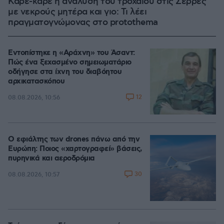
Καρέ-καρέ η ανάλυση του τροχαίου στις Σέρρες
με νεκρούς μητέρα και γιο: Τι λέει
πραγματογνώμονας στο protothema
Εντοπίστηκε η «Αράχνη» του Άσαντ:
Πώς ένα ξεχασμένο σημειωματάριο
οδήγησε στα ίχνη του διαβόητου
αρχικατασκόπου
12
08.08.2026, 10:56
Ο εφιάλτης των drones πάνω από την
Ευρώπη: Ποιος «χαρτογραφεί» βάσεις,
πυρηνικά και αεροδρόμια
30
08.08.2026, 10:57