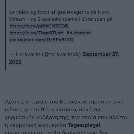
Se video og fotos af gaslækagerne på Nord
Stream 1 og 2-gasledningerne i Østersøen på
https://t.co/pj96CN7CDB
:
https://t.co/7bgt8TljaH
#dkforsvar
pic.twitter.com/I1zEPaBLYO
— Forsvaret (@forsvaretdk)
September 27,
2022
Αρχικά, οι αρχές του Βερολίνου τήρησαν σιγή
ιχθύος για το θέμα ωστόσο, πηγή της
γερμανικής κυβέρνησης, την οποία επικαλείται
Tagesspiegel,
η γερμανική εφημερίδα
επισημαίνει ότι,
«όλα δείχνουν πως δεν