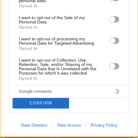
personal data.
grant or deny consent to Google and its third-party tags to
Opted In
use your data for below specified purposes in below Google
23.02.2022, 10:20
consent section.
Ξεκίνησε η επιστράτευση εφέδρων ηλικίας 18-60 ετών στην
I want to opt-out of the Sale of my
Personal Data.
Ουκρανία
Opted In
I want to opt-out of processing my
Personal Data for Targeted Advertising.
Opted In
I want to opt-out of Collection, Use,
Retention, Sale, and/or Sharing of my
Personal Data that Is Unrelated with the
Purposes for which it was collected.
Opted In
Google consents
CONFIRM
Data Deletion
Data Access
Privacy Policy