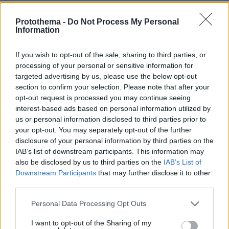
Σχετικά Άρθρα
Protothema -
Do Not Process My Personal
Information
If you wish to opt-out of the sale, sharing to third parties, or
processing of your personal or sensitive information for
targeted advertising by us, please use the below opt-out
section to confirm your selection. Please note that after your
opt-out request is processed you may continue seeing
interest-based ads based on personal information utilized by
us or personal information disclosed to third parties prior to
your opt-out. You may separately opt-out of the further
disclosure of your personal information by third parties on the
IAB’s list of downstream participants. This information may
also be disclosed by us to third parties on the
IAB’s List of
Downstream Participants
that may further disclose it to other
third parties.
Please note that this website/app uses one or more Google
Personal Data Processing Opt Outs
services and may gather and store information including but
not limited to your visit or usage behaviour. You may click to
I want to opt-out of the Sharing of my