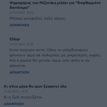
Ψηφοφόρος του Μιζοτάκη μιλάει για "διεφθαρμένο
δικτάτορα"
23.02.2022, 15:20
Μήπως ρούφηξες πολύ αέριο;
ΑΠΑΝΤΗΣΗ
Ελλην
23.02.2022, 15:19
Ειναι σιγουρο αυτο. Ολες οι υπερδυναμεις
φτυνουν αιμα σε πολεμους με μικροτερες χωρες.
Και η ρωσια θα φτυσει αιμα, οσο απλο κι αν
φαινεται.
ΑΠΑΝΤΗΣΗ
Κι σ'ένα μήνα θα χουν ξεχαστεί όλα
23.02.2022, 14:30
Κι η ζωή συνεχίζεται...
ΑΠΑΝΤΗΣΗ