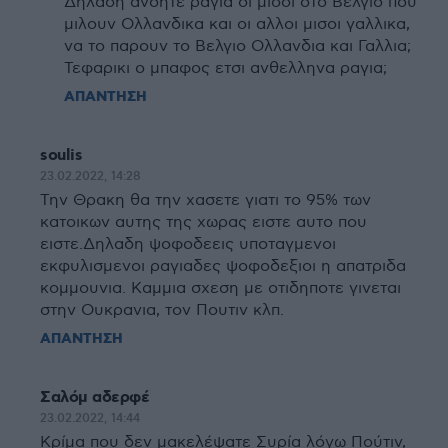
Δηλαδη ανοητε ραγια οι μισοι στο Βελγιο που
μιλουν Ολλανδικα και οι αλλοι μισοι γαλλικα,
να το παρουν το Βελγιο Ολλανδια και Γαλλια;
Τεφαρικι ο μπαφος ετσι ανθελληνα ραγια;
ΑΠΑΝΤΗΣΗ
soulis
23.02.2022, 14:28
Την Θρακη θα την χασετε γιατι το 95% των
κατοικων αυτης της χωρας ειστε αυτο που
ειστε.Δηλαδη ψοφοδεεις υποταγμενοι
εκφυλισμενοι ραγιαδες ψοφοδεξιοι η απατριδα
κομμουνια. Kαμμια σχεση με οτιδηποτε γινεται
στην Ουκρανια, τον Πουτιν κλπ.
ΑΠΑΝΤΗΣΗ
Σαλόμ αδερφέ
23.02.2022, 14:44
Κρίμα που δεν μακελέψατε Συρία λόγω Πούτιν,