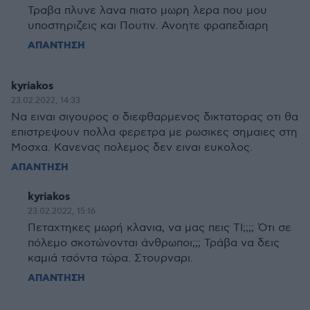
Τραβα πλυνε λανα πιατο μωρη λερα που μου
υποστηριζεις και Πουτιν. Ανοητε φραπεδιαρη
ΑΠΑΝΤΗΣΗ
kyriakos
23.02.2022, 14:33
Να ειναι σιγουρος ο διεφθαρμενος δικτατορας οτι θα
επιστρεψουν πολλα φερετρα με ρωσικες σημαιες στη
Μοσχα. Κανενας πολεμος δεν ειναι ευκολος.
ΑΠΑΝΤΗΣΗ
kyriakos
23.02.2022, 15:16
Πεταχτηκες μωρή κλανια, να μας πεις ΤΙ;;;; Ότι σε
πόλεμο σκοτώνονται άνθρωποι;;; Τράβα να δεις
καμιά τσόντα τώρα. Στουρναρι.
ΑΠΑΝΤΗΣΗ