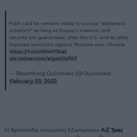
Putin said he remains ready to pursue “diplomatic
solutions” as long as Russia’s interests and
security are guaranteed, after the U.S. and its allies
imposed sanctions against Moscow over Ukraine
https://t.co/s9hVvY5Let
pic.twitter.com/e1gwSXofGT
— Bloomberg Quicktake (@Quicktake)
February 23, 2022
Λιζ Τρας
Η Βρετανίδα υπουργός Εξωτερικών