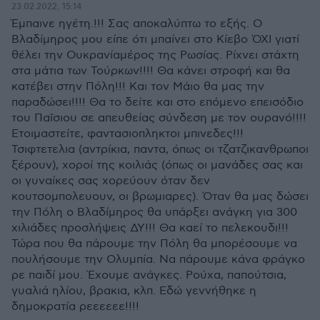
23.02.2022, 15:14
Έμπαινε ηγέτη.!!! Σας αποκαλύπτω το εξής. Ο
Βλαδίμηρος μου είπε ότι μπαίνει στο Κίεβο ΌΧΙ γιατί
θέλει την Ουκρανίαμέρος της Ρωσίας. Ρίχνει στάχτη
στα μάτια των Τούρκων!!!! Θα κάνει στροφή και θα
κατέβει στην Πόλη!!! Και τον Μάιο θα μας την
παραδώσει!!!! Θα το δείτε και στο επόμενο επεισόδιο
του Παΐσιου σε απευθείας σύνδεση με τον ουρανό!!!!
Ετοιμαστείτε, φαντασιοπληκτοι μπινεδες!!!
Τσιφτετελια (αντρίκια, παντα, όπως οι τζατζικανθρωποι
ξέρουν), χοροί της κοιλιάς (όπως οι μανάδες σας και
οι γυναίκες σας χορεύουν όταν δεν
κουτσομπολευουν, οι βρωμιαρες). Όταν θα μας δώσει
την Πόλη ο Βλαδίμηρος θα υπάρξει ανάγκη για 300
χιλιάδες προσλήψεις ΔΥ!!! Θα καεί το πελεκουδι!!!
Τώρα που θα πάρουμε την Πόλη θα μπορέσουμε να
πουλήσουμε την Ολυμπία. Να πάρουμε κάνα φράγκο
ρε παιδί μου. Έχουμε ανάγκες. Ρούχα, παπούτσια,
γυαλιά ηλίου, βρακια, κλπ. Εδώ γεννήθηκε η
δημοκρατία ρεεεεεε!!!!