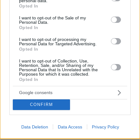
personal data.
grant or deny consent to Google and its third-party tags to
λεπτά»
Opted In
use your data for below specified purposes in below Google
consent section.
LIVE UPDATE
πριν 9 λεπτά
I want to opt-out of the Sale of my
Personal Data.
ΠΑΟΚ - Άντερλεχτ 0-1 (Α΄ ημίχρονο): Οι Βέλγοι
Opted In
«πάγωσαν» την Τούμπα στα 17 δευτερόλεπτα, δείτε το
γκολ
I want to opt-out of processing my
Personal Data for Targeted Advertising.
πριν 15 λεπτά
Opted In
Οριοθετήθηκε η φωτιά στην Κρήνη Φαρσάλων, ήχησε
το 112, δείτε βίντεο
I want to opt-out of Collection, Use,
Retention, Sale, and/or Sharing of my
Personal Data that Is Unrelated with the
πριν 16 λεπτά
Purposes for which it was collected.
Το κοινοβούλιο του Ιράν εξετάζει νομοσχέδιο που θα
Opted In
απαγορεύει σε αμερικανικά και ισραηλινά πλοία τη
διέλευση από τα Στενά του Ορμούζ
Google consents
πριν 16 λεπτά
Καλύτερη η εικόνα της φωτιάς στην Κολυμπάδα Σκύρου,
CONFIRM
επιχειρούν μόνο επίγειες δυνάμεις
πριν 21 λεπτά
Θα διάλεγε ο Ρωμαίος την Ιουλιέτα σήμερα; Πώς οι
Data Deletion
Data Access
Privacy Policy
εφαρμογές αλλάζουν την εικόνα του έρωτα