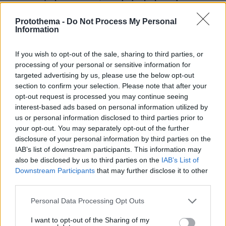
Protothema -
Do Not Process My Personal
Information
ΡΟΗ ΕΙΔΗΣΕΩΝ
If you wish to opt-out of the sale, sharing to third parties, or
Ειδήσεις
Δημοφιλή
Σχολιασμένα
processing of your personal or sensitive information for
targeted advertising by us, please use the below opt-out
πριν 6 λεπτά
section to confirm your selection. Please note that after your
Αποχωρούν ακόμη δύο στελέχη από το κόμμα της
opt-out request is processed you may continue seeing
Καρυστιανού, καταγγέλλουν έλλειψη διαλόγου
interest-based ads based on personal information utilized by
us or personal information disclosed to third parties prior to
πριν 8 λεπτά
your opt-out. You may separately opt-out of the further
Συνελήφθησαν ο διευθυντής κι ο τεχνικός ασφαλείας
disclosure of your personal information by third parties on the
του ΔΕΔΔΗΕ στην Άρτα με εντολή εισαγγελέα
IAB’s list of downstream participants. This information may
πριν 8 λεπτά
also be disclosed by us to third parties on the
IAB’s List of
Οι αργεντίνικοι παπαγάλοι είναι ο φόβος και τρόμος
Downstream Participants
that may further disclose it to other
της Ισπανίας: Η αθώα μόδα των '70s που μετατράπηκε
third parties.
σε καταστροφή
Please note that this website/app uses one or more Google
Personal Data Processing Opt Outs
πριν 9 λεπτά
services and may gather and store information including but
Συνταξιούχος μετακομίζει από τον οίκο ευγηρίας σε
not limited to your visit or usage behaviour. You may click to
I want to opt-out of the Sharing of my
κρουαζιερόπλοιο για 15 χρόνια: «Το αποφάσισα σε 10