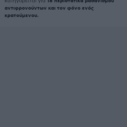
18 περιστατικά βασανισμού
κατηγορείται για
αντιφρονούντων και τον φόνο ενός
κρατούμενου.