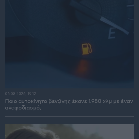
06.08.2026, 19:12
Ποιο αυτοκίνητο βενζίνης έκανε 1.980 χλμ με έναν
ανεφοδιασμό;