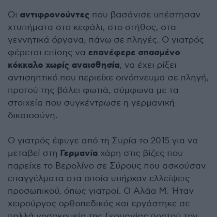
αντιφρονούντες
Οι
που βασάνισε υπέστησαν
χτυπήματα στο κεφάλι, στο στήθος, στα
γεννητικά όργανα, πάνω σε πληγές. Ο γιατρός
επανέφερε σπασμένο
φέρεται επίσης να
κόκκαλο χωρίς αναισθησία
, να έχει ρίξει
αντισηπτικό που περιείχε οινόπνευμα σε πληγή,
προτού της βάλει φωτιά, σύμφωνα με τα
στοιχεία που συγκέντρωσε η γερμανική
δικαιοσύνη.
Ο γιατρός έφυγε από τη Συρία το 2015 για να
Γερμανία
μεταβεί στη
χάρη στις βίζες που
παρείχε το Βερολίνο σε Σύρους που ασκούσαν
επαγγέλματα στα οποία υπήρχαν ελλείψεις
προσωπικού, όπως γιατροί. Ο Αλάα Μ. Ήταν
χειρούργος ορθοπεδικός και εργάστηκε σε
πολλά νοσοκομεία της Γερμανίας προτού τον