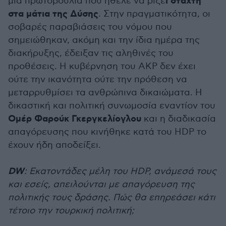
ι στάχτη
μια πρωτοβουλία που ήθελε να ρίξε
στα μάτια της Δύσης
. Στην πραγματικότητα, οι
σοβαρές παραβιάσεις του νόμου που
σημειώθηκαν, ακόμη και την ίδια ημέρα της
διακήρυξης, έδειξαν τις αληθινές του
προθέσεις. Η κυβέρνηση του AKP δεν έχει
ούτε την ικανότητα ούτε την πρόθεση να
μεταρρυθμίσει τα ανθρώπινα δικαιώματα. Η
δικαστική και πολιτική συνωμοσία εναντίον του
Ομέρ Φαρούκ Γκεργκελίογλου
και η διαδικασία
απαγόρευσης που κινήθηκε κατά του HDP το
έχουν ήδη αποδείξει.
DW
: Εκατοντάδες μέλη του HDP, ανάμεσά τους
και εσείς, απειλούνται με απαγόρευση της
πολιτικής τους δράσης. Πώς θα επηρεάσει κάτι
τέτοιο την τουρκική πολιτική;