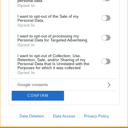
personal data.
grant or deny consent to Google and its third-party tags to
Opted In
use your data for below specified purposes in below Google
consent section.
I want to opt-out of the Sale of my
Personal Data.
Opted In
EMAIL
I want to opt-out of processing my
Personal Data for Targeted Advertising.
Opted In
I want to opt-out of Collection, Use,
ΣΧΌΛΙΟ *
Retention, Sale, and/or Sharing of my
Personal Data that Is Unrelated with the
Purposes for which it was collected.
Opted In
Google consents
CONFIRM
Απομένουν
2500
χαρακτήρες
Data Deletion
Data Access
Privacy Policy