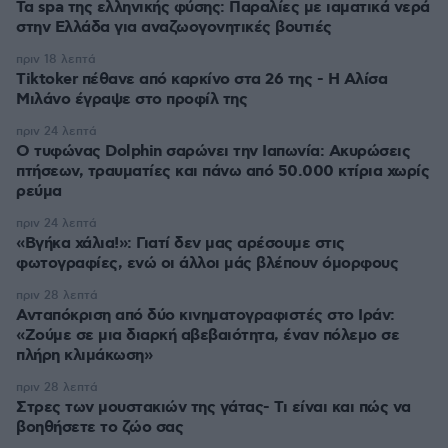
Τα spa της ελληνικής φύσης: Παραλίες με ιαματικά νερά
στην Ελλάδα για αναζωογονητικές βουτιές
πριν 18 λεπτά
Tiktoker πέθανε από καρκίνο στα 26 της - Η Αλίσα
Μιλάνο έγραψε στο προφίλ της
πριν 24 λεπτά
Ο τυφώνας Dolphin σαρώνει την Ιαπωνία: Ακυρώσεις
πτήσεων, τραυματίες και πάνω από 50.000 κτίρια χωρίς
ρεύμα
πριν 24 λεπτά
«Βγήκα χάλια!»: Γιατί δεν μας αρέσουμε στις
φωτογραφίες, ενώ οι άλλοι μάς βλέπουν όμορφους
πριν 28 λεπτά
Ανταπόκριση από δύο κινηματογραφιστές στο Ιράν:
«Ζούμε σε μια διαρκή αβεβαιότητα, έναν πόλεμο σε
πλήρη κλιμάκωση»
πριν 28 λεπτά
Στρες των μουστακιών της γάτας- Τι είναι και πώς να
βοηθήσετε το ζώο σας