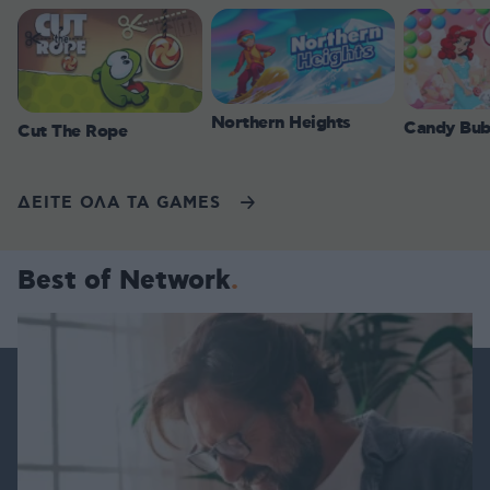
Northern Heights
Candy Bub
Cut The Rope
ΔΕΙΤΕ ΟΛΑ ΤΑ GAMES
Best of Network