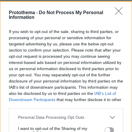
ΣΧΟΛΙΑ
(1)
Protothema -
Do Not Process My Personal
ΠΡΟΣΘΗΚΗ ΣΧΟΛΙΟΥ
Information
Χρειάζεται
If you wish to opt-out of the sale, sharing to third parties, or
28.03.2021, 01:10
processing of your personal or sensitive information for
λίγο μυαλό! Όπως το 1821 οι Έλληνες επαναστάτησαν
targeted advertising by us, please use the below opt-out
και έκαναν δικό τους κράτος, έτσι και οι Κούρδοι
section to confirm your selection. Please note that after your
πρέπει να επαναστατήσουν και να ανακηρύξουν το
opt-out request is processed you may continue seeing
Κουρδικό κράτος. Μ' αυτό που κάνουν οι Κούρδοι,
interest-based ads based on personal information utilized by
που βγάζουν βουλευτές μέσα στην τουρκική βουλή
us or personal information disclosed to third parties prior to
και θέλουν να συμβιώσουν με τους τούρκους, το
your opt-out. You may separately opt-out of the further
μόνο που καταφέρνουν είναι, να είναι πάντα υπό
disclosure of your personal information by third parties on the
διωγμό και να είναι πολίτες δεύτερης κατηγορίας.
IAB’s list of downstream participants. This information may
ΑΠΑΝΤΗΣΗ
also be disclosed by us to third parties on the
IAB’s List of
Downstream Participants
that may further disclose it to other
third parties.
ΠΡΟΣΘΗΚΗ ΣΧΟΛΙΟΥ
Please note that this website/app uses one or more Google
Personal Data Processing Opt Outs
services and may gather and store information including but
ΌΝΟΜΑ *
not limited to your visit or usage behaviour. You may click to
I want to opt-out of the Sharing of my