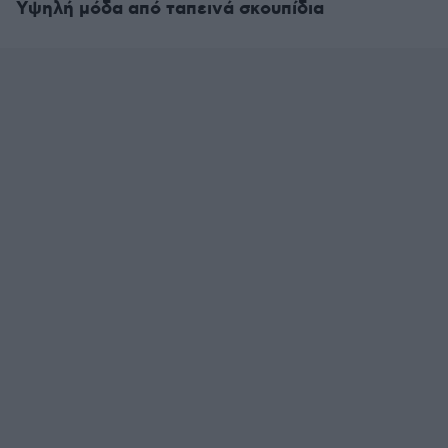
Υψηλή μόδα από ταπεινά σκουπίδια