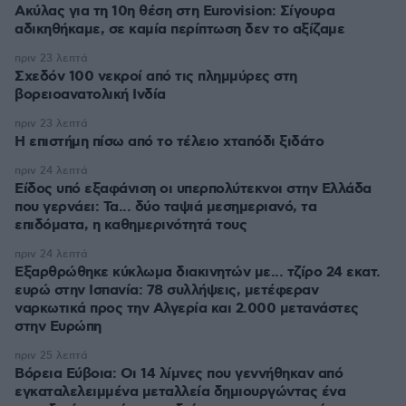
Ακύλας για τη 10η θέση στη Eurovision: Σίγουρα
αδικηθήκαμε, σε καμία περίπτωση δεν το αξίζαμε
πριν 23 λεπτά
Σχεδόν 100 νεκροί από τις πλημμύρες στη
βορειοανατολική Ινδία
πριν 23 λεπτά
Η επιστήμη πίσω από το τέλειο χταπόδι ξιδάτο
πριν 24 λεπτά
Είδος υπό εξαφάνιση οι υπερπολύτεκνοι στην Ελλάδα
που γερνάει: Τα... δύο ταψιά μεσημεριανό, τα
επιδόματα, η καθημερινότητά τους
πριν 24 λεπτά
Εξαρθρώθηκε κύκλωμα διακινητών με... τζίρο 24 εκατ.
ευρώ στην Ισπανία: 78 συλλήψεις, μετέφεραν
ναρκωτικά προς την Αλγερία και 2.000 μετανάστες
στην Ευρώπη
πριν 25 λεπτά
Βόρεια Εύβοια: Οι 14 λίμνες που γεννήθηκαν από
εγκαταλελειμμένα μεταλλεία δημιουργώντας ένα