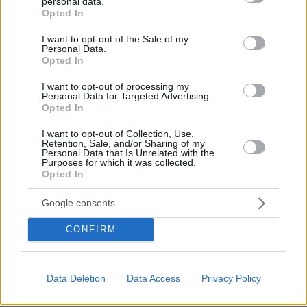
personal data.
grant or deny consent to Google and its third-party tags to
Επαγγελματική Εκπαίδευση & Εξειδίκευση: Το Mοντέλο που
Opted In
use your data for below specified purposes in below Google
σε Bάζει στην Aγορά Eργασίας
consent section.
I want to opt-out of the Sale of my
Personal Data.
Opted In
ΡΟΗ ΕΙΔΗΣΕΩΝ
I want to opt-out of processing my
Personal Data for Targeted Advertising.
Opted In
Ειδήσεις
Δημοφιλή
Σχολιασμένα
I want to opt-out of Collection, Use,
πριν 11 λεπτά
Retention, Sale, and/or Sharing of my
Από το «φυτώριο» της Ουκρανίας στα καρτέλ της
Personal Data that Is Unrelated with the
Purposes for which it was collected.
Κολομβίας: Αντάρτες και μέλη συμμοριών
Opted In
εκπαιδεύονται στον πόλεμο των drones
Google consents
πριν 11 λεπτά
Συνελήφθη σε προαύλιο σχολείου στο Μαρούσι
35χρονος για διακίνηση ναρκωτικών
CONFIRM
πριν 22 λεπτά
Fisherman sandals: Tα ωραιότερα ζευγάρια για το
Data Deletion
Data Access
Privacy Policy
καλοκαίρι 2026
πριν 22 λεπτά