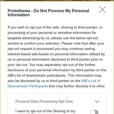
Protothema -
Do Not Process My Personal
Information
If you wish to opt-out of the sale, sharing to third parties, or
processing of your personal or sensitive information for
targeted advertising by us, please use the below opt-out
section to confirm your selection. Please note that after your
opt-out request is processed you may continue seeing
interest-based ads based on personal information utilized by
us or personal information disclosed to third parties prior to
your opt-out. You may separately opt-out of the further
disclosure of your personal information by third parties on the
IAB’s list of downstream participants. This information may
27.07.2026, 06:00
also be disclosed by us to third parties on the
IAB’s List of
Το μέλλον της τεχνολογίας
Downstream Participants
that may further disclose it to other
third parties.
03.08.2026, 10:56
Η Smart φοιτητική κατοικία στην καρδιά της Αθήνας
Please note that this website/app uses one or more Google
Personal Data Processing Opt Outs
services and may gather and store information including but
not limited to your visit or usage behaviour. You may click to
I want to opt-out of the Sharing of my
26.07.2026, 09:54