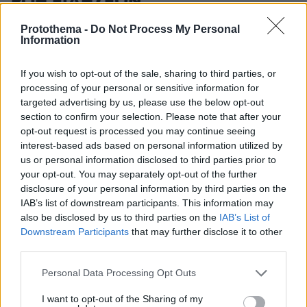
ΡΟΗ ΕΙΔΗΣΕΩΝ
Ειδήσεις
Δημοφιλή
Σχολιασμένα
Protothema -
Do Not Process My Personal
Information
πριν 4 λεπτά
Ολική έκλειψη Ηλίου στις 12 Αυγούστου: Η Ευρώπη
If you wish to opt-out of the sale, sharing to third parties, or
ετοιμάζεται για ένα σπάνιο ουράνιο θέαμα
processing of your personal or sensitive information for
targeted advertising by us, please use the below opt-out
πριν 11 λεπτά
section to confirm your selection. Please note that after your
Σούσι στο σπίτι; Κι όμως γίνεται με μερικά απλά βήματα
opt-out request is processed you may continue seeing
(+συνταγή)
interest-based ads based on personal information utilized by
πριν 19 λεπτά
us or personal information disclosed to third parties prior to
«Κόκκινος» συναγερμός σήμερα σε Αττική και νησιά
your opt-out. You may separately opt-out of the further
λόγω πολύ υψηλού κινδύνου πυρκαγιάς – Πού ισχύει το
disclosure of your personal information by third parties on the
Red Code
IAB’s list of downstream participants. This information may
also be disclosed by us to third parties on the
IAB’s List of
πριν 30 λεπτά
Downstream Participants
that may further disclose it to other
Μεγάλη φωτιά στο όρος Μπρόμο: Έκλεισε το εθνικό
third parties.
πάρκο στην Ινδονησία
Please note that this website/app uses one or more Google
09.08.2026, 06:00
Personal Data Processing Opt Outs
Το μενού της ημέρας - Τι τρώμε σήμερα Κυριακή
services and may gather and store information including but
(9/8/2026)
not limited to your visit or usage behaviour. You may click to
I want to opt-out of the Sharing of my