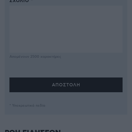
ΣΧΌΛΙΟ *
Απομένουν
2500
χαρακτήρες
* Υποχρεωτικά πεδία