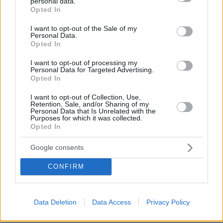
personal data.
grant or deny consent to Google and its third-party tags to
Opted In
09.08.2026, 05:51
use your data for below specified purposes in below Google
Φωτιά σε εγκαταστάσεις της Aramco στην Τζιζάν της
consent section.
Σαουδικής Αραβίας
I want to opt-out of the Sale of my
Personal Data.
Opted In
09.08.2026, 05:19
Δυστύχημα στο Περού: Δεκατρείς νεκροί και τέσσερις
I want to opt-out of processing my
τραυματίες σε σύγκρουση βαν και νταλίκας
Personal Data for Targeted Advertising.
Opted In
09.08.2026, 05:00
Φοκάτσια με κοτόπουλο, πέστο και ντοματίνια
I want to opt-out of Collection, Use,
Retention, Sale, and/or Sharing of my
09.08.2026, 04:37
Personal Data that Is Unrelated with the
Ακόμη πιο αυστηρά μέτρα από το Παρίσι για τους
Purposes for which it was collected.
κατόχους ηλεκτρικών πατινιών: Κράνος και γιλέκο,
Opted In
διαφορετικά τσουχτερά πρόστιμα
Google consents
09.08.2026, 04:00
Μαζικός γάμος 1.500 ζευγαριών στη Νιγηρία
CONFIRM
ΔΕΙΤΕ ΟΛΕΣ ΤΙΣ ΕΙΔΗΣΕΙΣ
Data Deletion
Data Access
Privacy Policy