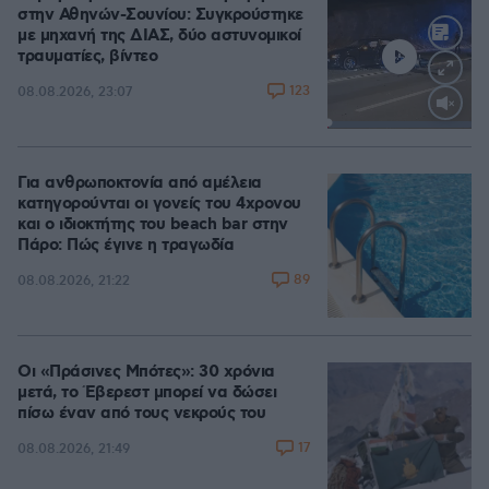
στην Αθηνών-Σουνίου: Συγκρούστηκε
με μηχανή της ΔΙΑΣ, δύο αστυνομικοί
τραυματίες, βίντεο
123
08.08.2026, 23:07
Loaded
:
100.00%
Για ανθρωποκτονία από αμέλεια
κατηγορούνται οι γονείς του 4χρονου
και ο ιδιοκτήτης του beach bar στην
Πάρο: Πώς έγινε η τραγωδία
89
08.08.2026, 21:22
Οι «Πράσινες Μπότες»: 30 χρόνια
μετά, το Έβερεστ μπορεί να δώσει
πίσω έναν από τους νεκρούς του
17
08.08.2026, 21:49