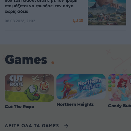
που έχει διασυνδέσεις με τον Τραμπ
ετοιμάζεται να τρυπήσει τον πάγο
χωρίς άδεια
35
08.08.2026, 21:02
Games
Northern Heights
Candy Bub
Cut The Rope
ΔΕΙΤΕ ΟΛΑ ΤΑ GAMES