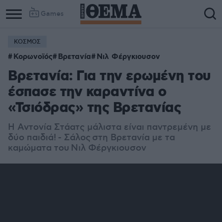
Games
ΚΟΣΜΟΣ
Column
Column
Κορωνοϊός
Βρετανία
Νιλ Φέργκιουσον
1
2
Βρετανία: Για την ερωμένη του
έσπασε την καραντίνα ο
«Τσιόδρας» της Βρετανίας
Η Αντονία Στάατς μάλιστα είναι παντρεμένη με
δύο παιδιά! - Σάλος στη Βρετανία με τα
καμώματα του Νιλ Φέργκιουσον