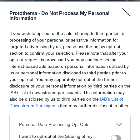
Protothema -
Do Not Process My Personal
Information
If you wish to opt-out of the sale, sharing to third parties, or
processing of your personal or sensitive information for
targeted advertising by us, please use the below opt-out
section to confirm your selection. Please note that after your
opt-out request is processed you may continue seeing
interest-based ads based on personal information utilized by
us or personal information disclosed to third parties prior to
your opt-out. You may separately opt-out of the further
disclosure of your personal information by third parties on the
05.05.2020, 18:40
IAB’s list of downstream participants. This information may
Χαλάρωση των μέτρων στη Βρετανία: Θα αφορά τους
εξωτερικούς χώρους
also be disclosed by us to third parties on the
IAB’s List of
Downstream Participants
that may further disclose it to other
third parties.
Thema Insights
Please note that this website/app uses one or more Google
Personal Data Processing Opt Outs
services and may gather and store information including but
not limited to your visit or usage behaviour. You may click to
I want to opt-out of the Sharing of my