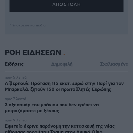
* Υποχρεωτικά πεδία
ΡΟΗ ΕΙΔΗΣΕΩΝ
Ειδήσεις
Δημοφιλή
Σχολιασμένα
πριν 5 λεπτά
Λίβερπουλ: Πρόταση 115 εκατ. ευρώ στην Παρί για τον
Μπαρκολά, ζητούν 150 οι πρωταθλητές Ευρώπης
πριν 7 λεπτά
3 αξεσουάρ του μπάνιου που δεν πρέπει να
μοιραζόμαστε με ξένους
πριν 9 λεπτά
Εφετείο έκρινε παράνομη την κατασκευή της νέας
αίθουσας χορού του Τραμπ στον Λευκό Οίκο