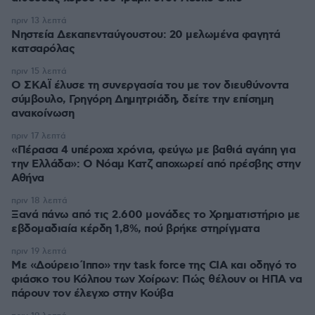
πριν 13 λεπτά
Νηστεία Δεκαπενταύγουστου: 20 μελωμένα φαγητά
κατσαρόλας
πριν 15 λεπτά
Ο ΣΚΑΪ έλυσε τη συνεργασία του με τον διευθύνοντα
σύμβουλο, Γρηγόρη Δημητριάδη, δείτε την επίσημη
ανακοίνωση
πριν 17 λεπτά
«Πέρασα 4 υπέροχα χρόνια, φεύγω με βαθιά αγάπη για
την Ελλάδα»: Ο Νόαμ Κατζ αποχωρεί από πρέσβης στην
Αθήνα
πριν 18 λεπτά
Ξανά πάνω από τις 2.600 μονάδες το Χρηματιστήριο με
εβδομαδιαία κέρδη 1,8%, πού βρήκε στηρίγματα
πριν 19 λεπτά
Με «Δούρειο Ίππο» την task force της CIA και οδηγό το
φιάσκο του Κόλπου των Χοίρων: Πώς θέλουν οι ΗΠΑ να
πάρουν τον έλεγχο στην Κούβα