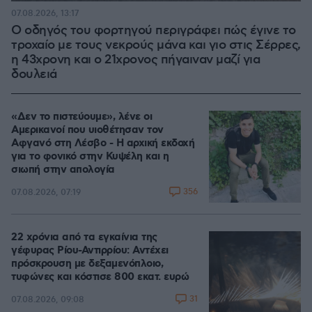
07.08.2026, 13:17
Ο οδηγός του φορτηγού περιγράφει πώς έγινε το
τροχαίο με τους νεκρούς μάνα και γιο στις Σέρρες,
η 43χρονη και ο 21χρονος πήγαιναν μαζί για
δουλειά
«Δεν το πιστεύουμε», λένε οι
Αμερικανοί που υιοθέτησαν τον
Αφγανό στη Λέσβο - Η αρχική εκδοχή
για το φονικό στην Κυψέλη και η
σιωπή στην απολογία
356
07.08.2026, 07:19
22 χρόνια από τα εγκαίνια της
γέφυρας Ρίου-Αντιρρίου: Αντέχει
πρόσκρουση με δεξαμενόπλοιο,
τυφώνες και κόστισε 800 εκατ. ευρώ
31
07.08.2026, 09:08