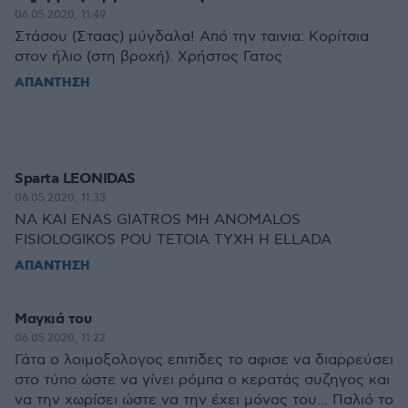
06.05.2020, 11:49
Στάσου (Σταας) μύγδαλα! Από την ταινια: Κορίτσια
στον ήλιο (στη βροχή). Χρήστος Γατος
ΑΠΑΝΤΗΣΗ
Sparta LEONIDAS
06.05.2020, 11:33
NA KAI ENAS GIATROS MH ANOMALOS
FISIOLOGIKOS POU TETOIA TYXH H ELLADA
ΑΠΑΝΤΗΣΗ
Μαγκιά του
06.05.2020, 11:22
Γάτα ο λοιμοξολογος επιτιδες το αφισε να διαρρεύσει
στο τύπο ώστε να γίνει ρόμπα ο κερατάς συζηγος και
να την χωρίσει ώστε να την έχει μόνος του... Παλιό το