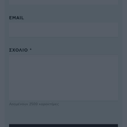
EMAIL
ΣΧΌΛΙΟ *
Απομένουν
2500
χαρακτήρες