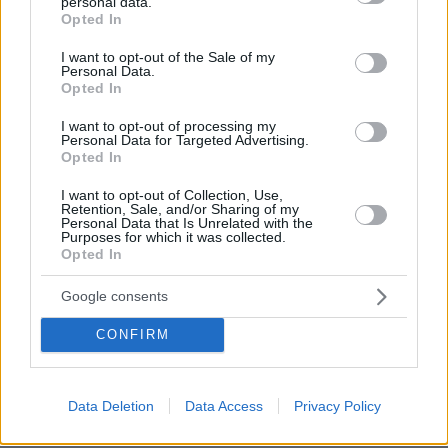
personal data.
grant or deny consent to Google and its third-party tags to
Opted In
use your data for below specified purposes in below Google
consent section.
I want to opt-out of the Sale of my
Personal Data.
Opted In
I want to opt-out of processing my
Personal Data for Targeted Advertising.
Opted In
I want to opt-out of Collection, Use,
Retention, Sale, and/or Sharing of my
Personal Data that Is Unrelated with the
Purposes for which it was collected.
Opted In
Google consents
CONFIRM
27.07.2026, 06:00
Data Deletion
Data Access
Privacy Policy
Το μέλλον της τεχνολογίας