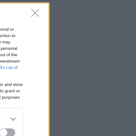
ε
sonal or
ection to
ou may
 personal
out of the
 downstream
B’s List of
er and store
to grant or
ed purposes