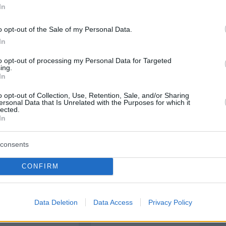
In
o opt-out of the Sale of my Personal Data.
In
protothema.gr στο Google News
το
και μάθετε πρώτοι
εις
to opt-out of processing my Personal Data for Targeted
ing.
In
Ειδήσεις
 τελευταίες
από την Ελλάδα και τον Κόσμο, τη
Protothema.gr
μβαίνουν, στο
o opt-out of Collection, Use, Retention, Sale, and/or Sharing
ersonal Data that Is Unrelated with the Purposes for which it
lected.
ΙΑ
ΠΡΟΣΘΗΚΗ ΣΧΟΛΙΟΥ
In
consents
CONFIRM
ΣΘΗΚΗ ΣΧΟΛΙΟΥ
Data Deletion
Data Access
Privacy Policy
 *
EMAIL