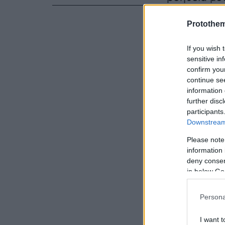
ευτυχώς ή δ
Protothe
συχνών δηλ
ό,τι λέγετα
If you wish 
όχι.»
sensitive in
confirm you
continue se
information 
further disc
participants
Downstream 
Please note
information 
deny consent
in below Go
Persona
I want t