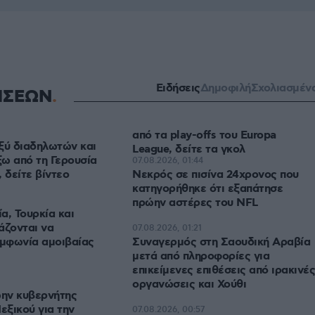
Ειδήσεις
Δημοφιλή
Σχολιασμέν
ΗΣΕΩΝ
από τα play-offs του Europa
ξύ διαδηλωτών και
League, δείτε τα γκολ
ω από τη Γερουσία
07.08.2026, 01:44
 δείτε βίντεο
Νεκρός σε πισίνα 24χρονος που
κατηγορήθηκε ότι εξαπάτησε
πρώην αστέρες του NFL
α, Τουρκία και
άζονται να
07.08.2026, 01:21
μφωνία αμοιβαίας
Συναγερμός στη Σαουδική Αραβία
μετά από πληροφορίες για
επικείμενες επιθέσεις από ιρακινές
οργανώσεις και Χούθι
ην κυβερνήτης
εξικού για την
07.08.2026, 00:57