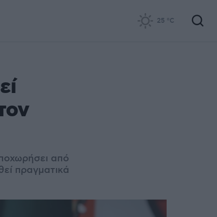
25
°C
εί
τον
αποχωρήσει από
θεί πραγματικά