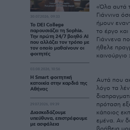
«Όλα αυτά 
Γιάννινα όσ
30.07.2026, 09:33
ήμουν εναντ
Το DEI College
παρουσιάζει τη Sophia.
το έργο και
Την πρώτη 24/7 βοηθό AI
Γιάννενα πο
που αλλάζει τον τρόπο με
ήθελε πραγμ
τον οποίο μαθαίνουν οι
φοιτητές
καινούργιο 
03.08.2026, 10:56
Η Smart φοιτητική
Αυτά που ακ
κατοικία στην καρδιά της
λόγο τα λέν
Αθήνας
διαπραγματε
πρόταση εξ
29.07.2026, 09:39
κάποιος εκ
Διασκεδάζουμε
υπεύθυνα, επιστρέφουμε
εμένα. Αν δ
με ασφάλεια
βοήθεια μου