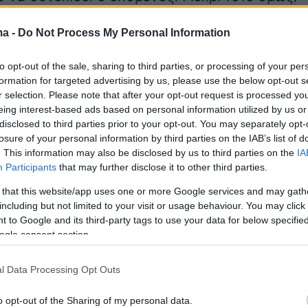
υστυχώς θα συνεχίζουμε μαζί. Δεν είμαι των
ma -
Do Not Process My Personal Information
ώσεων και συνεντεύξεων για να διαψεύδω
ι. Είμαι των έργων, που άλλοτε βοηθάνε, άλλοτ
to opt-out of the sale, sharing to third parties, or processing of your per
formation for targeted advertising by us, please use the below opt-out s
r selection. Please note that after your opt-out request is processed y
eing interest-based ads based on personal information utilized by us or
disclosed to third parties prior to your opt-out. You may separately opt-
losure of your personal information by third parties on the IAB’s list of
. This information may also be disclosed by us to third parties on the
IA
Participants
that may further disclose it to other third parties.
 that this website/app uses one or more Google services and may gath
including but not limited to your visit or usage behaviour. You may click 
 to Google and its third-party tags to use your data for below specifi
ogle consent section.
l Data Processing Opt Outs
o opt-out of the Sharing of my personal data.