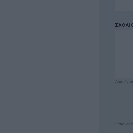
ΣΧΌΛΙΟ
Απομένο
* Υποχρεω