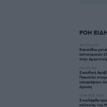
ΡΟΗ ΕΙΔ
πριν 22 λεπτά
Επεισόδια μετα
αστυνομικών έξ
στην Αργεντινή,
πριν μία ώρα
Σαουδική Αραβί
Πακιστάν ετοιμ
υπογράψουν συ
άμυνας
07.08.2026, 03:01
Συνελήφθη πρώ
πολιτείας του Μ