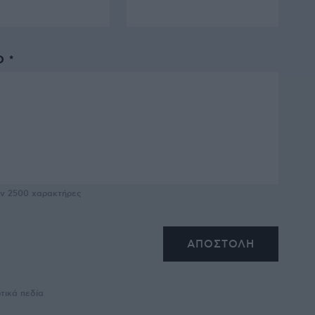
 *
υν
2500
χαρακτήρες
τικά πεδία