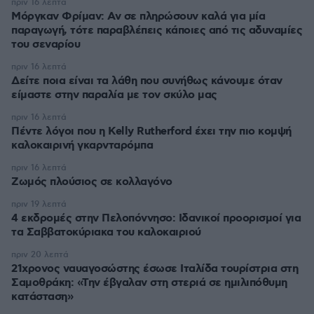
πριν 16 λεπτά
Μόργκαν Φρίμαν: Αν σε πληρώσουν καλά για μία
παραγωγή, τότε παραβλέπεις κάποιες από τις αδυναμίες
του σεναρίου
πριν 16 λεπτά
Δείτε ποια είναι τα λάθη που συνήθως κάνουμε όταν
είμαστε στην παραλία με τον σκύλο μας
πριν 16 λεπτά
Πέντε λόγοι που η Kelly Rutherford έχει την πιο κομψή
καλοκαιρινή γκαρνταρόμπα
πριν 16 λεπτά
Ζωμός πλούσιος σε κολλαγόνο
πριν 19 λεπτά
4 εκδρομές στην Πελοπόννησο: Ιδανικοί προορισμοί για
τα Σαββατοκύριακα του καλοκαιριού
πριν 20 λεπτά
21χρονος ναυαγοσώστης έσωσε Ιταλίδα τουρίστρια στη
Σαμοθράκη: «Την έβγαλαν στη στεριά σε ημιλιπόθυμη
κατάσταση»