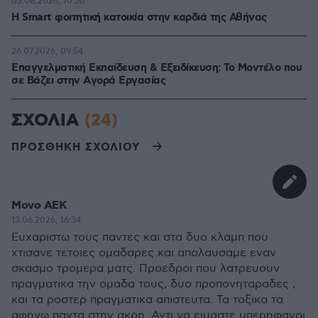
03.08.2026, 10:56
Η Smart φοιτητική κατοικία στην καρδιά της Αθήνας
26.07.2026, 09:54
Επαγγελματική Εκπαίδευση & Εξειδίκευση: Το Mοντέλο που
σε Bάζει στην Aγορά Eργασίας
ΣΧΟΛΙΑ
(24)
ΠΡΟΣΘΗΚΗ ΣΧΟΛΙΟΥ
Μονο ΑΕΚ
13.06.2026, 16:34
Ευχαριστω τους παντες και στα δυο κλαμπ που
χτισανε τετοιες ομαδαρες και απολαυσαμε εναν
σκασμο τρομερα ματς. Προεδροι που λατρευουν
πραγματικα την ομαδα τους, δυο προπονηταραδες ,
και τα ροστερ πραγματικα απιστευτα. Τα τοξικα τα
αφηνω παντα στην ακρη. Αντι να ειμαστε υπερηφανοι