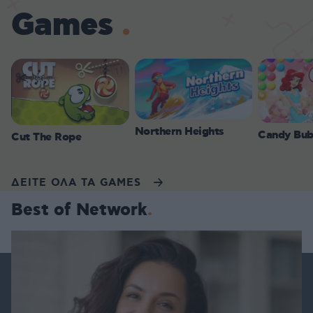
Games
Northern Heights
Candy Bub
Cut The Rope
ΔΕΙΤΕ ΟΛΑ ΤΑ GAMES
Best of Network