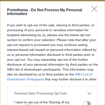
πριν 26 λεπτά
Τι θα συμβεί αν πίνουμε ένα σφηνάκι ελαιόλαδο κάθε
Protothema -
Do Not Process My Personal
μέρα – Απαντά η Λίνσει που το δοκίμασε για 2
Information
εβδομάδες
πριν 30 λεπτά
If you wish to opt-out of the sale, sharing to third parties, or
Η Ισπανία σχεδιάζει τις ταφές και προσπαθεί να
processing of your personal or sensitive information for
ταυτοποιήσει τις σορούς από την εισβολή μεταναστών
targeted advertising by us, please use the below opt-out
στη Θέουτα
section to confirm your selection. Please note that after your
opt-out request is processed you may continue seeing
πριν 38 λεπτά
Βαγιαννίδης: Το δίδυμο που επιστρέφει για να αλλάξει
interest-based ads based on personal information utilized by
τα δεδομένα
us or personal information disclosed to third parties prior to
your opt-out. You may separately opt-out of the further
disclosure of your personal information by third parties on the
ΔΕΙΤΕ ΟΛΕΣ ΤΙΣ ΕΙΔΗΣΕΙΣ
IAB’s list of downstream participants. This information may
also be disclosed by us to third parties on the
IAB’s List of
Downstream Participants
that may further disclose it to other
third parties.
ΤΑ ΠΙΟ ΔΗΜΟΦΙΛΗ
Please note that this website/app uses one or more Google
Personal Data Processing Opt Outs
services and may gather and store information including but
not limited to your visit or usage behaviour. You may click to
I want to opt-out of the Sharing of my