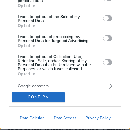
personal data.
grant or deny consent to Google and its third-party tags to
Opted In
use your data for below specified purposes in below Google
consent section.
I want to opt-out of the Sale of my
Personal Data.
Opted In
I want to opt-out of processing my
Personal Data for Targeted Advertising.
Opted In
I want to opt-out of Collection, Use,
Retention, Sale, and/or Sharing of my
Personal Data that Is Unrelated with the
Purposes for which it was collected.
Opted In
Google consents
CONFIRM
07.08.2026, 13:17
Data Deletion
Data Access
Privacy Policy
Ο οδηγός του φορτηγού περιγράφει πώς έγινε το
τροχαίο με τους νεκρούς μάνα και γιο στις Σέρρες,