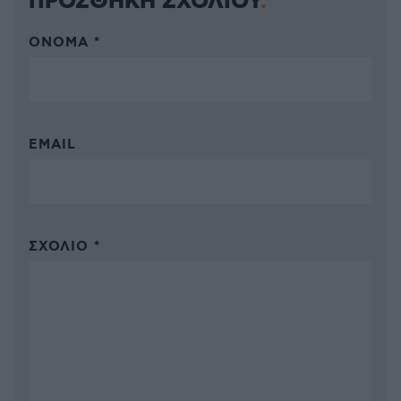
ΠΡΟΣΘΗΚΗ ΣΧΟΛΙΟΥ
ΌΝΟΜΑ *
EMAIL
ΣΧΌΛΙΟ *