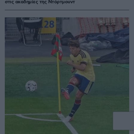
στις ακαδημίες της Ντόρτμουντ