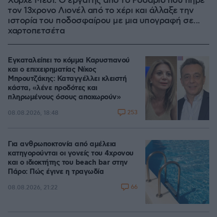
Χόρχε Μέσι: Ο εργάτης από το Ροσάριο που πήρε
τον 13χρονο Λιονέλ από το χέρι και άλλαξε την
ιστορία του ποδοσφαίρου με μια υπογραφή σε...
χαρτοπετσέτα
Εγκαταλείπει το κόμμα Καρυστιανού
και ο επιχειρηματίας Νίκος
Μπρουτζάκης: Καταγγέλλει κλειστή
κάστα, «λένε προδότες και
πληρωμένους όσους αποχωρούν»
253
08.08.2026, 18:48
Για ανθρωποκτονία από αμέλεια
κατηγορούνται οι γονείς του 4χρονου
και ο ιδιοκτήτης του beach bar στην
Πάρο: Πώς έγινε η τραγωδία
66
08.08.2026, 21:22