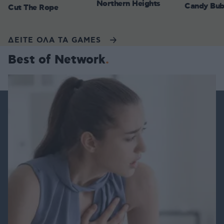
Northern Heights
Candy Bub
Cut The Rope
ΔΕΙΤΕ ΟΛΑ ΤΑ GAMES
Best of Network