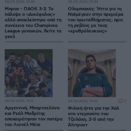
08.08.2026, 19:49
08.08.2026, 19:44
Μπραν - ΠΑΟΚ 3-2: Το
Ολυμπιακός: Ήττα για τη
πάλεψε ο «Δικέφαλος»
Ναϊμέγκεν στην πρεμιέρα
αλλά αποκλείστηκε από τη
του πρωταθλήματος, πριν
συνέχεια του Champions
τη ρεβάνς με τους
League γυναικών, δείτε τα
«ερυθρόλευκους»
γκολ
08.08.2026, 19:11
5
08.08.2026, 19:10
Αργεντινή, Μπαρτσελόνα
Φιλική ήττα για την Χαλ
και Ρεάλ Μαδρίτης
στο ντεμπούτο του
αποχαιρέτησαν τον πατέρα
Τζολάκη, 2-0 από την
του Λιονέλ Μέσι
Άϊντραχτ