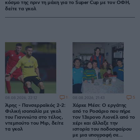
κόσμο της πριν τη μάχη για το Super Cup με τον ΟΦΗ,
δείτε τα γκολ
1
5
08.08.2026, 22:12
08.08.2026, 21:43
Άρης - Πανσερραϊκός 2-2:
Χόρχε Μέσι: Ο εργάτης
Φιλική ισοπαλία με γκολ
από το Ροσάριο που πήρε
του Γιαννιώτα στο τέλος,
τον 13χρονο Λιονέλ από το
ντεμπούτο του Μιρ, δείτε
χέρι και άλλαξε την
τα γκολ
ιστορία του ποδοσφαίρου
με μια υπογραφή σε...