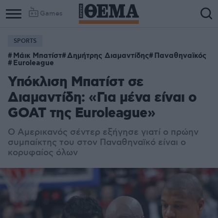
Games
SPORTS
Μάικ Μπατίστ
Δημήτρης Διαμαντίδης
Παναθηναϊκός
Euroleague
Υπόκλιση Μπατίστ σε
Διαμαντίδη: «Για μένα είναι ο
GOAT της Euroleague»
Ο Αμερικανός σέντερ εξήγησε γιατί ο πρώην
συμπαίκτης του στον Παναθηναϊκό είναι ο
κορυφαίος όλων