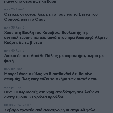
πάνω από στρατιωτική βάση
πριν 26 λεπτά
Θετικές οι συνομιλίες με το Ιράν για τα Στενά του
Ορμούζ, λέει το Ομάν
πριν 38 λεπτά
Χάος στη Βουλή του Κοσόβου: Βουλευτής της
αντιπολίτευσης πέταξε αυγά στον πρωθυπουργό Άλμπιν
Κούρτι, δείτε βίντεο
πριν 40 λεπτά
Διακοπές στο Λασίθι: Πόλεις με χαρακτήρα, χωριά με
ψυχή
πριν μία ώρα
Μπορεί ένας σκύλος να διαισθανθεί ότι θα γίνει
σεισμός; Πώς επηρεάζει το σχήμα των αυτιών του
πριν μία ώρα
HIV: Οι περικοπές στη χρηματοδότηση απειλούν να
ανατρέψουν 30 χρόνια προόδου
08.08.2026, 23:07
Σοβαρό τροχαίο από αναστροφή ΙΧ στην Αθηνών-