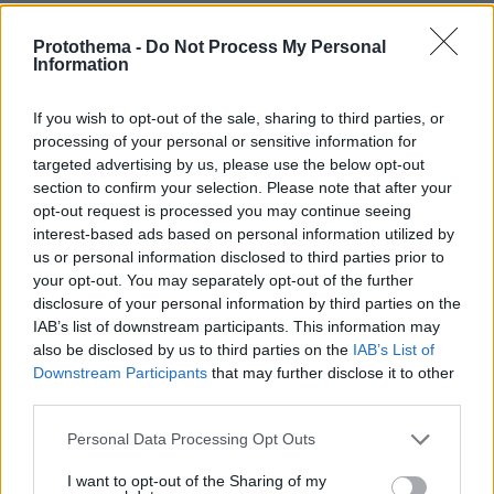
Αντόνιο Μπαντέρας: Ήξερα ότι δεν θα
πέρναγα όλη μου τη ζωή στο
Protothema -
Do Not Process My Personal
Information
Χόλιγουντ, δεν ήταν γραφτό να
βρίσκομαι εκεί, αλλά στην πατρίδα
μου
If you wish to opt-out of the sale, sharing to third parties, or
processing of your personal or sensitive information for
4
08.08.2026, 15:02
targeted advertising by us, please use the below opt-out
section to confirm your selection. Please note that after your
opt-out request is processed you may continue seeing
Οι «Πράσινες Μπότες»: 30 χρόνια
interest-based ads based on personal information utilized by
μετά, το Έβερεστ μπορεί να δώσει
πίσω έναν από τους νεκρούς του
us or personal information disclosed to third parties prior to
your opt-out. You may separately opt-out of the further
8
08.08.2026, 21:49
disclosure of your personal information by third parties on the
IAB’s list of downstream participants. This information may
also be disclosed by us to third parties on the
IAB’s List of
Downstream Participants
that may further disclose it to other
third parties.
«Μαύρος χρυσός» $1 τρισ. πίσω από
τη μάχη για τη Γροιλανδία: Πετρελαϊκή
Please note that this website/app uses one or more Google
Personal Data Processing Opt Outs
που έχει διασυνδέσεις με τον Τραμπ
services and may gather and store information including but
ετοιμάζεται να τρυπήσει τον πάγο
not limited to your visit or usage behaviour. You may click to
I want to opt-out of the Sharing of my
χωρίς άδεια