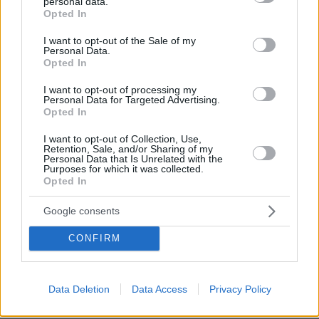
personal data.
grant or deny consent to Google and its third-party tags to
Opted In
26
08.08.2026, 21:02
use your data for below specified purposes in below Google
consent section.
I want to opt-out of the Sale of my
Personal Data.
Opted In
«Δεν είναι η Τζορτζίνα»: Απίστευτο
σκηνικό στη Μαδέιρα, χιλιάδες έξω
I want to opt-out of processing my
από εκκλησία περίμεναν τον γάμο του
Personal Data for Targeted Advertising.
Ρονάλντο και είδαν άλλο ζευγάρι, η
Opted In
αντίδραση του Πορτογάλου σταρ
I want to opt-out of Collection, Use,
11
08.08.2026, 21:05
Retention, Sale, and/or Sharing of my
Personal Data that Is Unrelated with the
Purposes for which it was collected.
Opted In
Games
Google consents
CONFIRM
Data Deletion
Data Access
Privacy Policy