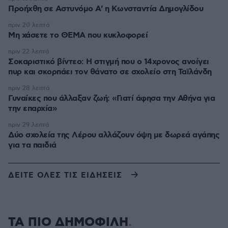
Προήχθη σε Αστυνόμο Α' η Κωνσταντία Δημογλίδου
πριν 20 λεπτά
Μη χάσετε το ΘΕΜΑ που κυκλοφορεί
πριν 22 λεπτά
Σοκαριστικό βίντεο: Η στιγμή που ο 14χρονος ανοίγει
πυρ και σκορπάει τον θάνατο σε σχολείο στη Ταϊλάνδη
πριν 28 λεπτά
Γυναίκες που άλλαξαν ζωή: «Γιατί άφησα την Αθήνα για
την επαρχία»
πριν 29 λεπτά
Δύο σχολεία της Λέρου αλλάζουν όψη με δωρεά αγάπης
για τα παιδιά
ΔΕΙΤΕ ΟΛΕΣ ΤΙΣ ΕΙΔΗΣΕΙΣ
ΤΑ ΠΙΟ ΔΗΜΟΦΙΛΗ