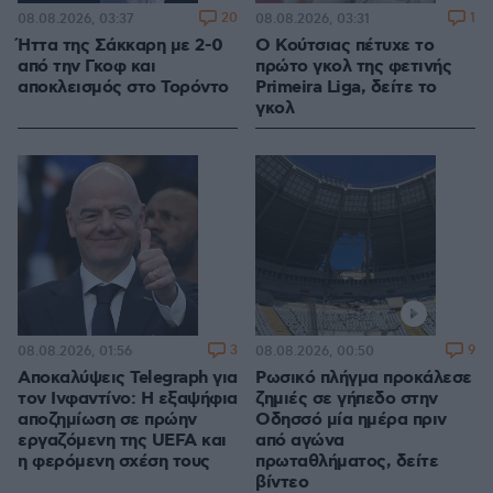
20
1
08.08.2026, 03:37
08.08.2026, 03:31
Ήττα της Σάκκαρη με 2-0
Ο Κούτσιας πέτυχε το
από την Γκοφ και
πρώτο γκολ της φετινής
αποκλεισμός στο Τορόντο
Primeira Liga, δείτε το
γκολ
3
9
08.08.2026, 01:56
08.08.2026, 00:50
Αποκαλύψεις Telegraph για
Ρωσικό πλήγμα προκάλεσε
τον Ινφαντίνο: Η εξαψήφια
ζημιές σε γήπεδο στην
αποζημίωση σε πρώην
Οδησσό μία ημέρα πριν
εργαζόμενη της UEFA και
από αγώνα
η φερόμενη σχέση τους
πρωταθλήματος, δείτε
βίντεο