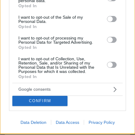
personal data.
grant or deny consent to Google and its third-party tags to
Opted In
use your data for below specified purposes in below Google
consent section.
I want to opt-out of the Sale of my
Personal Data.
Opted In
I want to opt-out of processing my
Personal Data for Targeted Advertising.
Opted In
I want to opt-out of Collection, Use,
Retention, Sale, and/or Sharing of my
Personal Data that Is Unrelated with the
Purposes for which it was collected.
Opted In
Google consents
πριν 42 λεπτά
CONFIRM
Τι θα συμβεί αν πίνουμε ένα σφηνάκι ελαιόλαδο
κάθε μέρα – Απαντά η Λίνσει που το δοκίμασε για
2 εβδομάδες
Data Deletion
Data Access
Privacy Policy