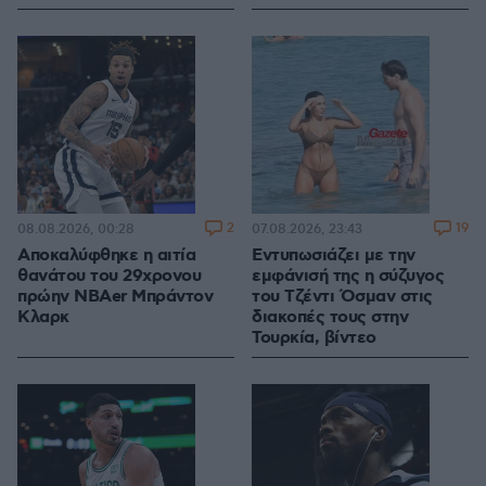
2
19
08.08.2026, 00:28
07.08.2026, 23:43
Αποκαλύφθηκε η αιτία
Εντυπωσιάζει με την
θανάτου του 29χρονου
εμφάνισή της η σύζυγος
πρώην NBAer Μπράντον
του Τζέντι Όσμαν στις
Κλαρκ
διακοπές τους στην
Τουρκία, βίντεο