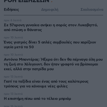
ΡΟΗ ΕΙΔΗΣΕΩΝ
Ειδήσεις
Δημοφιλή
Σχολιασμένα
πριν 6 λεπτά
Σε 57χρονη γυναίκα ανήκει η σορός στον Λυκαβηττό,
από πτώση ο θάνατος
πριν 10 λεπτά
Ένας γιατρός δίνει 5 απλές συμβουλές που χαρίζουν
υγεία μετά τα 50
πριν 10 λεπτά
Αντόνιο Μπαντέρας: Ήξερα ότι δεν θα πέρναγα όλη μου
τη ζωή στο Χόλιγουντ, δεν ήταν γραφτό να βρίσκομαι
εκεί, αλλά στην πατρίδα μου
πριν 13 λεπτά
Γιατί τα ταξίδια είναι ένας από τους καλύτερους
τρόπους για να κάνουμε νέες φιλίες
πριν 13 λεπτά
Η επιστήμη πίσω από το τέλειο μπριάμ
πριν 16 λεπτά