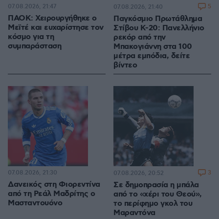
07.08.2026, 21:47
5
07.08.2026, 21:40
ΠΑΟΚ: Χειρουργήθηκε ο
Παγκόσμιο Πρωτάθλημα
Μεϊτέ και ευχαρίστησε τον
Στίβου Κ-20: Πανελλήνιο
κόσμο για τη
ρεκόρ από την
συμπαράσταση
Μπακογιάννη στα 100
μέτρα εμπόδια, δείτε
βίντεο
07.08.2026, 21:30
3
07.08.2026, 20:52
Δανεικός στη Φιορεντίνα
Σε δημοπρασία η μπάλα
από τη Ρεάλ Μαδρίτης ο
από το «χέρι του Θεού»,
Μασταντουόνο
το περίφημο γκολ του
Μαραντόνα