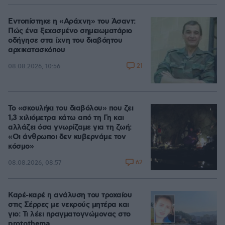
Εντοπίστηκε η «Αράχνη» του Άσαντ:
Πώς ένα ξεχασμένο σημειωματάριο
οδήγησε στα ίχνη του διαβόητου
αρχικατασκόπου
21
08.08.2026, 10:56
Το «σκουλήκι του διαβόλου» που ζει
1,3 χιλιόμετρα κάτω από τη Γη και
αλλάζει όσα γνωρίζαμε για τη ζωή:
«Οι άνθρωποι δεν κυβερνάμε τον
κόσμο»
62
08.08.2026, 08:57
Καρέ-καρέ η ανάλυση του τροχαίου
στις Σέρρες με νεκρούς μητέρα και
γιο: Τι λέει πραγματογνώμονας στο
protothema