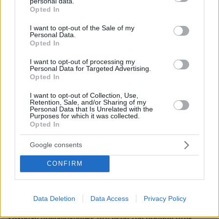
personal data.
grant or deny consent to Google and its third-party tags to
Opted In
πριν 13 λεπτά
use your data for below specified purposes in below Google
Η Ιουλία Καλλιμάνη θύμωσε με θεατή που της πέταξε
consent section.
I want to opt-out of the Sale of my
λουλούδια στην Ηγουμενίτσα: Του τα επέστρεψε στο
Personal Data.
κεφάλι και είπε «εσένα σ' αρέσει αυτό...», δείτε βίντεο
Opted In
ΜΙΧΑΛΗΣ ΣΤΟΥΚΑΣ
I want to opt-out of processing my
πριν 18 λεπτά
Personal Data for Targeted Advertising.
Καλός ο σχεδιασμός, αλλά οι φωτιές... δεν τον
Opted In
υπολογίζουν
I want to opt-out of Collection, Use,
Retention, Sale, and/or Sharing of my
ΣΤΕΛΙΟΣ ΖΩΝΤΟΣ
Personal Data that Is Unrelated with the
πριν 19 λεπτά
Purposes for which it was collected.
Όταν το ψέμα τηρεί ωράριο γραφείου
Opted In
ΠΑΝΟΣ ΛΟΥΚΑΚΟΣ
Google consents
πριν 19 λεπτά
Επάγγελμα βουλευτής: το «ηθικό» και το υλικό
CONFIRM
«πλεονέκτημα»
πριν 22 λεπτά
Φωτιά σε εγκαταλελειμμένο κτήριο στο Μοσχάτο
Data Deletion
Data Access
Privacy Policy
πριν 29 λεπτά
26χρονη δολοφονήθηκε στη μέση του δρόμου στην