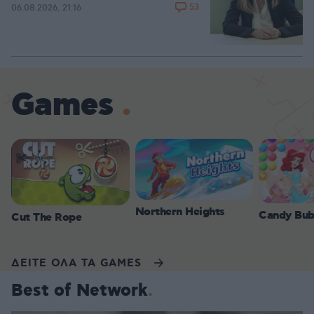
53
06.08.2026, 21:16
Games
Northern Heights
Candy Bub
Cut The Rope
ΔΕΙΤΕ ΟΛΑ ΤΑ GAMES
Best of Network