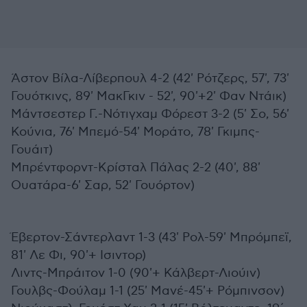
Άστον Βίλα-Λίβερπουλ 4-2 (42' Ρότζερς, 57', 73'
Γουότκινς, 89' ΜακΓκιν - 52', 90'+2' Φαν Ντάικ)
Μάντσεστερ Γ.-Νότιγχαμ Φόρεστ 3-2 (5' Σο, 56'
Κούνια, 76' Μπεμό-54' Μοράτο, 78' Γκιμπς-
Γουάιτ)
Μπρέντφορντ-Κρίσταλ Πάλας 2-2 (40', 88'
Ουατάρα-6' Σαρ, 52' Γουόρτον)
Έβερτον-Σάντερλαντ 1-3 (43' Ρολ-59' Μπρόμπεϊ,
81' Λε Φι, 90'+ Ισιντορ)
Λιντς-Μπράιτον 1-0 (90'+ Κάλβερτ-Λιούιν)
Γουλβς-Φούλαμ 1-1 (25' Μανέ-45'+ Ρόμπινσον)