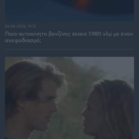
06.08.2026, 19:12
Ποιο αυτοκίνητο βενζίνης έκανε 1.980 χλμ με έναν
ανεφοδιασμό;