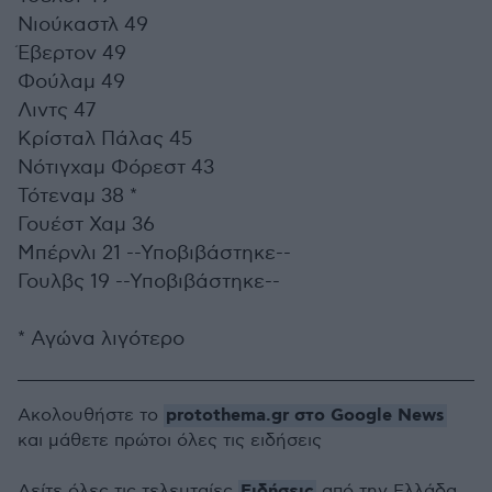
Νιούκαστλ 49
Έβερτον 49
Φούλαμ 49
Λιντς 47
Κρίσταλ Πάλας 45
Νότιγχαμ Φόρεστ 43
Τότεναμ 38 *
Γουέστ Χαμ 36
Μπέρνλι 21 --Υποβιβάστηκε--
Γουλβς 19 --Υποβιβάστηκε--
* Αγώνα λιγότερο
protothema.gr στο Google News
Ακολουθήστε το
και μάθετε πρώτοι όλες τις ειδήσεις
Ειδήσεις
Δείτε όλες τις τελευταίες
από την Ελλάδα