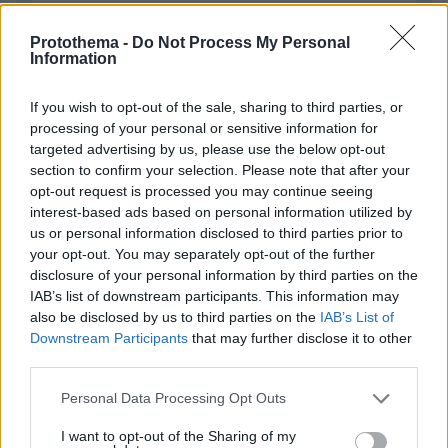
Protothema -
Do Not Process My Personal
Information
If you wish to opt-out of the sale, sharing to third parties, or
processing of your personal or sensitive information for
Απομένουν
2500
χαρακτήρες
targeted advertising by us, please use the below opt-out
section to confirm your selection. Please note that after your
opt-out request is processed you may continue seeing
interest-based ads based on personal information utilized by
us or personal information disclosed to third parties prior to
your opt-out. You may separately opt-out of the further
disclosure of your personal information by third parties on the
IAB’s list of downstream participants. This information may
* Υποχρεωτικά πεδία
also be disclosed by us to third parties on the
IAB’s List of
Downstream Participants
that may further disclose it to other
third parties.
ΡΟΗ ΕΙΔΗΣΕΩΝ
Please note that this website/app uses one or more Google
Personal Data Processing Opt Outs
services and may gather and store information including but
Ειδήσεις
Δημοφιλή
Σχολιασμένα
not limited to your visit or usage behaviour. You may click to
I want to opt-out of the Sharing of my