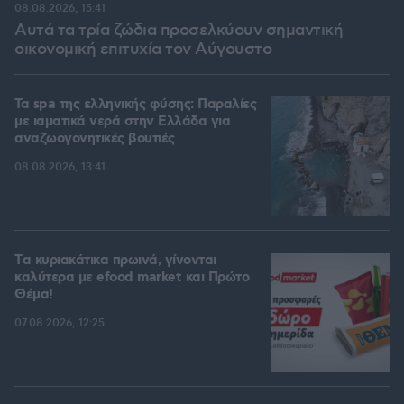
08.08.2026, 15:41
Αυτά τα τρία ζώδια προσελκύουν σημαντική
οικονομική επιτυχία τον Αύγουστο
Τα spa της ελληνικής φύσης: Παραλίες
με ιαματικά νερά στην Ελλάδα για
αναζωογονητικές βουτιές
08.08.2026, 13:41
Tα κυριακάτικα πρωινά, γίνονται
καλύτερα με efood market και Πρώτο
Θέμα!
07.08.2026, 12:25