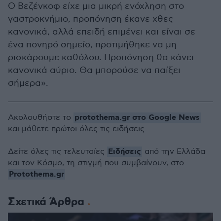
Ο Βεζένκοφ είχε μια μικρή ενόχληση στο
γαστροκνήμιο, προπόνηση έκανε χθες
κανονικά, αλλά επειδή επιμένει και είναι σε
ένα πονηρό σημείο, προτιμήθηκε να μη
ρισκάρουμε καθόλου. Προπόνηση θα κάνει
κανονικά αύριο. Θα μπορούσε να παίξει
σήμερα».
protothema.gr στο Google News
Ακολουθήστε το
και μάθετε πρώτοι όλες τις ειδήσεις
Ειδήσεις
Δείτε όλες τις τελευταίες
από την Ελλάδα
και τον Κόσμο, τη στιγμή που συμβαίνουν, στο
Protothema.gr
Σχετικά Άρθρα