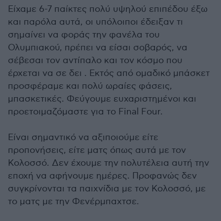
Είχαμε 6-7 παίκτες πολύ υψηλού επιπέδου έξω
και παρόλα αυτά, οι υπόλοιποι έδειξαν τι
σημαίνει να φοράς την φανέλα του
Ολυμπιακού, πρέπει να είσαι σοβαρός, να
σέβεσαι τον αντίπαλο και τον κόσμο που
έρχεται να σε δει . Εκτός από ομαδικό μπάσκετ
προσφέραμε και πολύ ωραίες φάσεις,
μπασκετικές. Φεύγουμε ευχαριστημένοι και
προετοιμαζόμαστε για το Final Four.
Είναι σημαντικό να αξιποιούμε είτε
προπονήσεις, είτε ματς όπως αυτά με τον
Κολοσσό. Δεν έχουμε την πολυτέλεια αυτή την
εποχή να αφήνουμε ημέρες. Προφανώς δεν
συγκρίνονται τα παιχνίδια με τον Κολοσσό, με
το ματς με την Φενέρμπαχτσε.