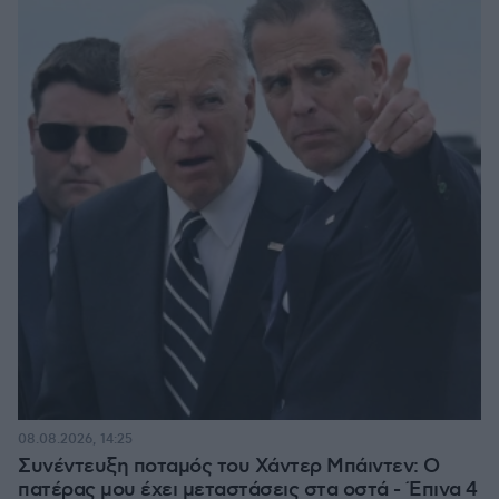
08.08.2026, 14:25
Συνέντευξη ποταμός του Χάντερ Μπάιντεν: Ο
πατέρας μου έχει μεταστάσεις στα οστά - Έπινα 4