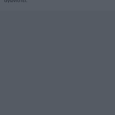
αγωνιστεί.