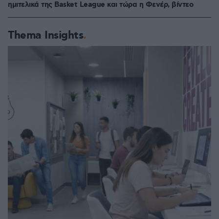
ημιτελικά της Basket League και τώρα η Φενέρ, βίντεο
Thema Insights