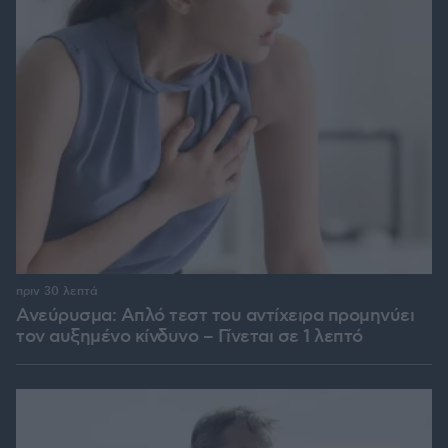
πριν 30 λεπτά
Ανεύρυσμα: Απλό τεστ του αντίχειρα προμηνύει
τον αυξημένο κίνδυνο – Γίνεται σε 1 λεπτό