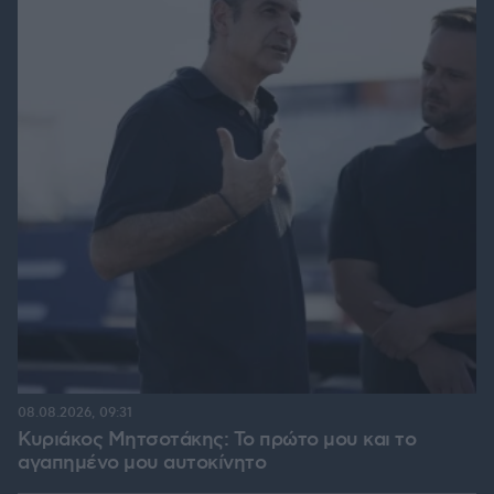
08.08.2026, 09:31
Κυριάκος Μητσοτάκης: Το πρώτο μου και το
αγαπημένο μου αυτοκίνητο