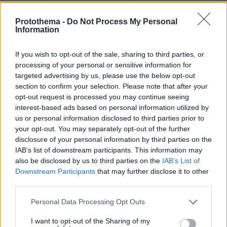
λίτρα βότκα τη μέρα, κάπνιζα κρακ κάθε 15 λεπτά
Protothema -
Do Not Process My Personal
Information
If you wish to opt-out of the sale, sharing to third parties, or
processing of your personal or sensitive information for
targeted advertising by us, please use the below opt-out
section to confirm your selection. Please note that after your
opt-out request is processed you may continue seeing
interest-based ads based on personal information utilized by
us or personal information disclosed to third parties prior to
your opt-out. You may separately opt-out of the further
disclosure of your personal information by third parties on the
IAB’s list of downstream participants. This information may
also be disclosed by us to third parties on the
IAB’s List of
Downstream Participants
that may further disclose it to other
third parties.
Please note that this website/app uses one or more Google
Personal Data Processing Opt Outs
services and may gather and store information including but
not limited to your visit or usage behaviour. You may click to
I want to opt-out of the Sharing of my