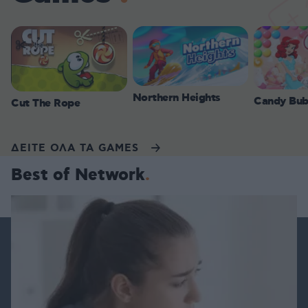
Northern Heights
Candy Bub
Cut The Rope
ΔΕΙΤΕ ΟΛΑ ΤΑ GAMES
Best of Network