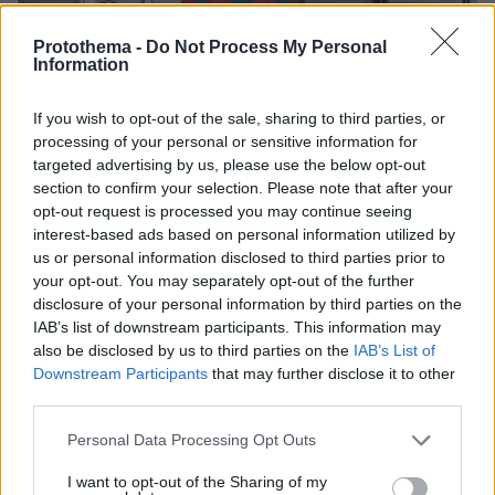
Protothema -
Do Not Process My Personal
Information
If you wish to opt-out of the sale, sharing to third parties, or
processing of your personal or sensitive information for
targeted advertising by us, please use the below opt-out
section to confirm your selection. Please note that after your
opt-out request is processed you may continue seeing
interest-based ads based on personal information utilized by
us or personal information disclosed to third parties prior to
your opt-out. You may separately opt-out of the further
disclosure of your personal information by third parties on the
IAB’s list of downstream participants. This information may
08.08.2026, 21:43
also be disclosed by us to third parties on the
IAB’s List of
Χόρχε Μέσι: Ο εργάτης από το Ροσάριο που πήρε
Downstream Participants
that may further disclose it to other
τον 13χρονο Λιονέλ από το χέρι και άλλαξε την
third parties.
ιστορία του ποδοσφαίρου με μια υπογραφή σε...
Please note that this website/app uses one or more Google
χαρτοπετσέτα
Personal Data Processing Opt Outs
services and may gather and store information including but
not limited to your visit or usage behaviour. You may click to
I want to opt-out of the Sharing of my