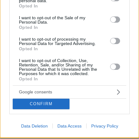
personal data.
grant or deny consent to Google and its third-party tags to
Opted In
use your data for below specified purposes in below Google
consent section.
I want to opt-out of the Sale of my
Personal Data.
Opted In
I want to opt-out of processing my
Personal Data for Targeted Advertising.
Opted In
I want to opt-out of Collection, Use,
Retention, Sale, and/or Sharing of my
Personal Data that Is Unrelated with the
Purposes for which it was collected.
Opted In
Google consents
CONFIRM
Data Deletion
Data Access
Privacy Policy
08.08.2026, 18:08