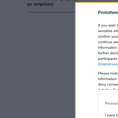
με ασφάλεια
Protothe
If you wish 
sensitive in
confirm you
continue se
information 
further disc
participants
Downstream 
Please note
information 
deny consent
in below Go
Persona
I want t