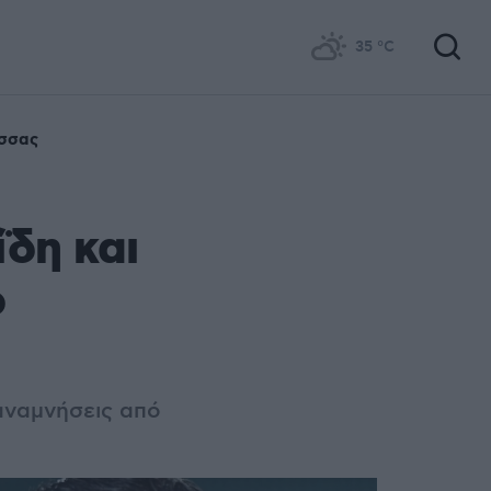
35
°C
σσας
δη και
ο
αναμνήσεις από