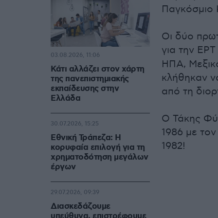
Παγκόσμιο 
Οι δύο πρω
για την ΕΡ
03.08.2026, 11:06
ΗΠΑ, Μεξικ
Κάτι αλλάζει στον χάρτη
κλήθηκαν να
της πανεπιστημιακής
εκπαίδευσης στην
από τη διο
Ελλάδα
Ο Τάκης Φύ
30.07.2026, 15:25
1986 με τον
Εθνική Τράπεζα: Η
1982!
κορυφαία επιλογή για τη
χρηματοδότηση μεγάλων
έργων
29.07.2026, 09:39
Διασκεδάζουμε
υπεύθυνα, επιστρέφουμε