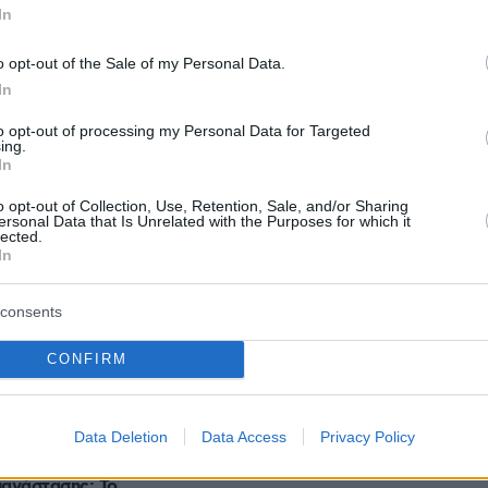
In
o opt-out of the Sale of my Personal Data.
In
protothema.gr στο Google News
το
και μάθετε πρώτοι
to opt-out of processing my Personal Data for Targeted
εις
ing.
In
Ειδήσεις
 τελευταίες
από την Ελλάδα και τον Κόσμο, τη
o opt-out of Collection, Use, Retention, Sale, and/or Sharing
Protothema.gr
μβαίνουν, στο
ersonal Data that Is Unrelated with the Purposes for which it
lected.
In
Ειδήσεις
Δημοφιλή
Σχολιασμέν
consents
ΗΣΕΩΝ
CONFIRM
πριν 19 λεπτά
Αυτό είναι το επάγγελμα που είναι
5 σπουδαία
μάλλον δύσκολο να αντικαταστήσε
 Σαντορίνης
η AI και φαίνεται να έχει μεγάλη
Data Deletion
Data Access
Privacy Policy
ζήτηση
ανάστασης: Το