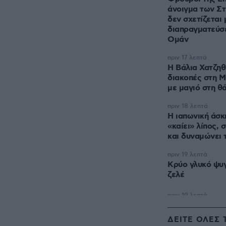
άνοιγμα των Σ
δεν σχετίζεται 
διαπραγματεύσε
Ομάν
πριν 17 λεπτά
Η Βάλια Χατζη
διακοπές στη Μ
με μαγιό στη θ
πριν 18 λεπτά
Η ιαπωνική άσκ
«καίει» λίπος, 
και δυναμώνει 
πριν 19 λεπτά
Κρύο γλυκό ψυγ
ζελέ
ΔΕΙΤΕ ΟΛΕΣ 