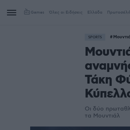
Games
Όλες οι Ειδήσεις
Ελλάδα
Πρωτοσέλι
Μουντι
SPORTS
Μουντιά
αναμνήσ
Τάκη Φ
Κύπελλο
Οι δύο πρωταθλ
τα Μουντιάλ