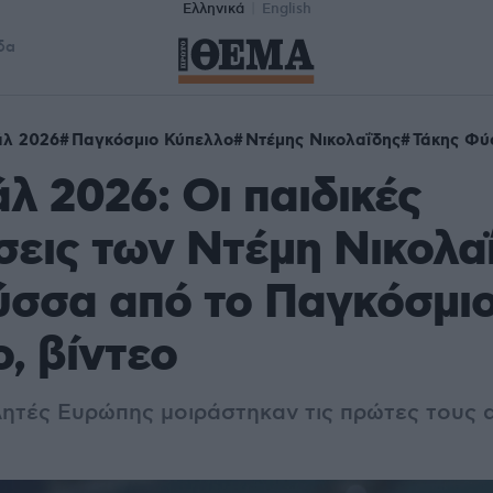
Ελληνικά
English
δα
άλ 2026
Παγκόσμιο Κύπελλο
Ντέμης Νικολαΐδης
Τάκης Φύ
λ 2026: Οι παιδικές
εις των Ντέμη Νικολαΐ
ύσσα από το Παγκόσμι
, βίντεο
ητές Ευρώπης μοιράστηκαν τις πρώτες τους 