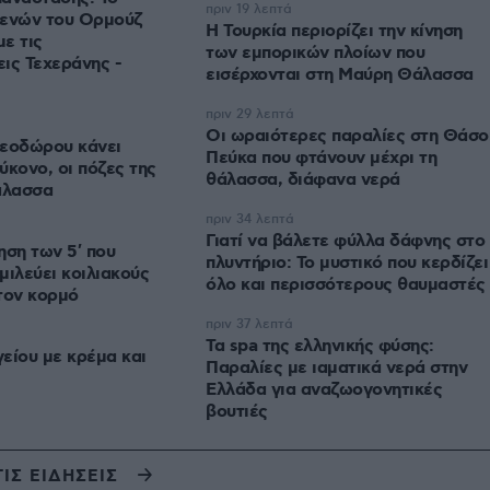
πριν 19 λεπτά
τενών του Ορμούζ
Η Τουρκία περιορίζει την κίνηση
με τις
των εμπορικών πλοίων που
ις Τεχεράνης -
εισέρχονται στη Μαύρη Θάλασσα
πριν 29 λεπτά
Οι ωραιότερες παραλίες στη Θάσο
θεοδώρου κάνει
Πεύκα που φτάνουν μέχρι τη
ύκονο, οι πόζες της
θάλασσα, διάφανα νερά
άλασσα
πριν 34 λεπτά
Γιατί να βάλετε φύλλα δάφνης στο
ηση των 5′ που
πλυντήριο: Το μυστικό που κερδίζει
σμιλεύει κοιλιακούς
όλο και περισσότερους θαυμαστές
τον κορμό
πριν 37 λεπτά
Τα spa της ελληνικής φύσης:
είου με κρέμα και
Παραλίες με ιαματικά νερά στην
Ελλάδα για αναζωογονητικές
βουτιές
ΤΙΣ ΕΙΔΗΣΕΙΣ