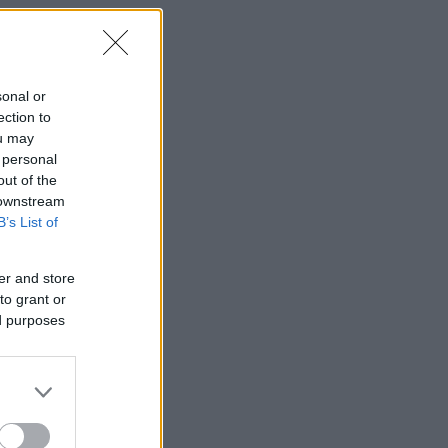
sonal or
ection to
ou may
 personal
out of the
 downstream
B’s List of
er and store
to grant or
ed purposes