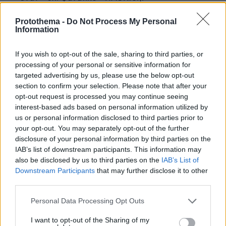
ΑΠΑΝΤΗΣΗ
Protothema -
Do Not Process My Personal
Information
Λαρισαίος
12.05.2026, 21:35
If you wish to opt-out of the sale, sharing to third parties, or
Καλή επιτυχία στον Ηρακλή,με σοβαρότητα η
processing of your personal or sensitive information for
targeted advertising by us, please use the below opt-out
διοίκηση αρχίζει νωρίς να φτιάχνει την ομάδα.
section to confirm your selection. Please note that after your
Μόνο έτσι γίνεται σωστή δουλειά. Αυτά να δει ο
opt-out request is processed you may continue seeing
πρόεδρος της ΑΕΛ ο Νταβέλης που κουβάλησε
interest-based ads based on personal information utilized by
για προπονητή τον άπειρο και λίγο Πετράκη και
us or personal information disclosed to third parties prior to
παίχτες που δεν μπορούσαν να σταθούν σε
your opt-out. You may separately opt-out of the further
ομάδες ούτε β.εθνικης. Και πάλι καλή τύχη στον
disclosure of your personal information by third parties on the
συμπαθεστατο Ηρακλή.
IAB’s list of downstream participants. This information may
ΑΠΑΝΤΗΣΗ
also be disclosed by us to third parties on the
IAB’s List of
Downstream Participants
that may further disclose it to other
third parties.
Please note that this website/app uses one or more Google
Personal Data Processing Opt Outs
Olympiakos, D
services and may gather and store information including but
not limited to your visit or usage behaviour. You may click to
I want to opt-out of the Sharing of my
12.05.2026, 21:02