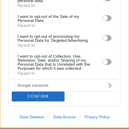
personal data.
grant or deny consent to Google and its third-party tags to
H θέση του Ηρακλή είναι στην μεγάλη κατηγορία.
Opted In
use your data for below specified purposes in below Google
Χαμηλών τόνων ομάδα, αλλά πολλών τόνων ονόματα,
consent section.
όπως ο Κωφίδης, ο Ανατολάκης(σε μας "έτρωγε
I want to opt-out of the Sale of my
Personal Data.
ατσάλια") και φυσικά ο μεγάλος Χατζηπαναγής.
Opted In
Αναμένουμε με ενδιαφέρον την νέα χρονιά.
I want to opt-out of processing my
ΑΠΑΝΤΗΣΗ
Personal Data for Targeted Advertising.
Opted In
Καλη επιτυχια.
I want to opt-out of Collection, Use,
Retention, Sale, and/or Sharing of my
12.05.2026, 20:47
Personal Data that Is Unrelated with the
Στον ιστορικο μεγαλο συλλογο της Μακεδονιας.
Purposes for which it was collected.
Opted In
ΑΠΑΝΤΗΣΗ
Google consents
ΠΡΟΣΘΗΚΗ ΣΧΟΛΙΟΥ
CONFIRM
ΌΝΟΜΑ *
Data Deletion
Data Access
Privacy Policy