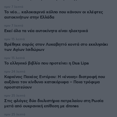
πριν 7 λεπτά
Το νέο... καλοκαιρινό κόλπο που κάνουν οι κλέφτες
αυτοκινήτων στην Ελλάδα
πριν 7 λεπτά
Εκεί όλα τα νέα αυτοκίνητα είναι ηλεκτρικά
πριν 15 λεπτά
Βρέθηκε σορός στον Λυκαβηττό κοντά στο εκκλησάκι
των Αγίων Ισιδώρων
πριν 15 λεπτά
Το ελληνικό βιβλίο που προτείνει η Dua Lipa
πριν 24 λεπτά
Καρκίνος Παχέος Εντέρου: Η «ένοχη» διατροφή που
αυξάνει τον κίνδυνο κατακόρυφα – Ποια τρόφιμα
προστατεύουν
πριν 25 λεπτά
Στις φλόγες δύο διυλιστήρια πετρελαίου στη Ρωσία
μετά από ουκρανική επίθεση με drones
πριν 25 λεπτά