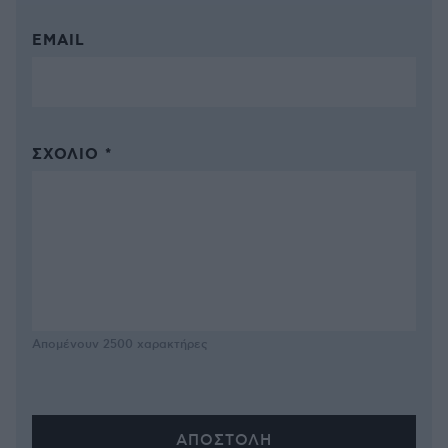
EMAIL
ΣΧΌΛΙΟ *
Απομένουν
2500
χαρακτήρες