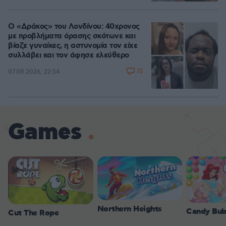
Ο «Δράκος» του Λονδίνου: 40χρονος
με προβλήματα όρασης σκότωνε και
βίαζε γυναίκες, η αστυνομία τον είχε
συλλάβει και τον άφησε ελεύθερο
72
07.08.2026, 22:54
Games
Northern Heights
Candy Bub
Cut The Rope