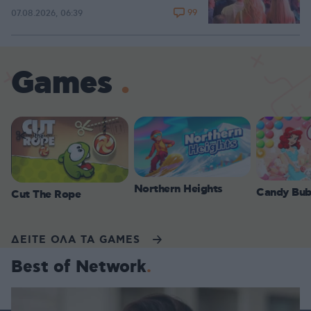
99
07.08.2026, 06:39
Games
Northern Heights
Candy Bub
Cut The Rope
ΔΕΙΤΕ ΟΛΑ ΤΑ GAMES
Best of Network