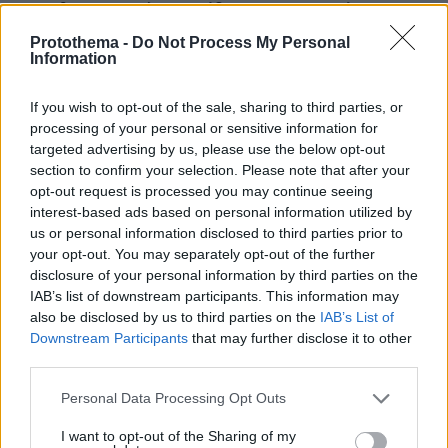
«Δεν θα με κυριεύσει ο φόβος»: Ο περιπτεράς της
Γαστούνης άνοιξε ξανά το κατάστημά του μετά τις
Protothema -
Do Not Process My Personal
επιθέσεις και τον εμπρησμό
Information
πριν 13 λεπτά
Εντοπίστηκε φυτεία με περισσότερα από 2.000
If you wish to opt-out of the sale, sharing to third parties, or
δενδρύλλια κάνναβης σε δύσβατη δασική περιοχή στην
processing of your personal or sensitive information for
Φθιώτιδα, δείτε βίντεο
targeted advertising by us, please use the below opt-out
section to confirm your selection. Please note that after your
πριν 13 λεπτά
opt-out request is processed you may continue seeing
Θυρεοειδής: Τι να τρώτε και τι να αποφεύγετε – Τα
τρόφιμα και τα συμπληρώματα που χρειάζονται προσοχή
interest-based ads based on personal information utilized by
us or personal information disclosed to third parties prior to
πριν 15 λεπτά
your opt-out. You may separately opt-out of the further
Ποιο είναι το αγαπημένο αυτοκίνητο του Κυριάκου
disclosure of your personal information by third parties on the
Μητσοτάκη
IAB’s list of downstream participants. This information may
also be disclosed by us to third parties on the
IAB’s List of
πριν 15 λεπτά
Συγκρίνουμε τα δύο πιο δημοφιλή ηλεκτρικά - Ποιο
Downstream Participants
that may further disclose it to other
κερδίζει τη μάχη;
third parties.
Please note that this website/app uses one or more Google
Personal Data Processing Opt Outs
ΔΕΙΤΕ ΟΛΕΣ ΤΙΣ ΕΙΔΗΣΕΙΣ
services and may gather and store information including but
not limited to your visit or usage behaviour. You may click to
I want to opt-out of the Sharing of my