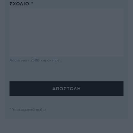
ΣΧΌΛΙΟ *
Απομένουν
2500
χαρακτήρες
* Υποχρεωτικά πεδία