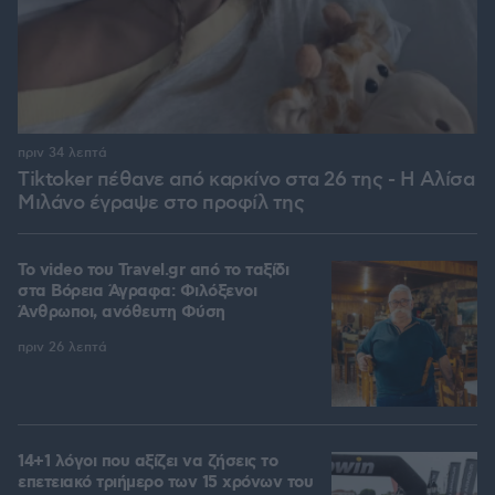
πριν 34 λεπτά
Tiktoker πέθανε από καρκίνο στα 26 της - Η Αλίσα
Μιλάνο έγραψε στο προφίλ της
To video του Travel.gr από το ταξίδι
στα Βόρεια Άγραφα: Φιλόξενοι
Άνθρωποι, ανόθευτη Φύση
πριν 26 λεπτά
14+1 λόγοι που αξίζει να ζήσεις το
επετειακό τριήμερο των 15 χρόνων του