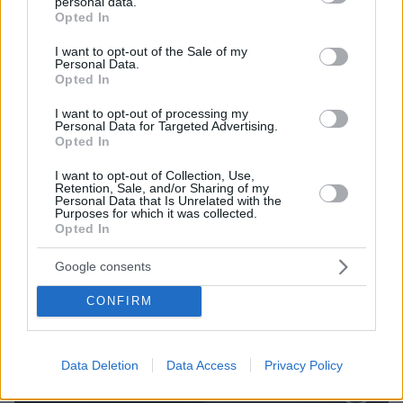
personal data.
grant or deny consent to Google and its third-party tags to
Opted In
use your data for below specified purposes in below Google
consent section.
ΤΑ ΠΙΟ ΔΗΜΟΦΙΛΗ
I want to opt-out of the Sale of my
Personal Data.
Opted In
I want to opt-out of processing my
Personal Data for Targeted Advertising.
Opted In
I want to opt-out of Collection, Use,
Retention, Sale, and/or Sharing of my
Personal Data that Is Unrelated with the
Purposes for which it was collected.
Opted In
Google consents
CONFIRM
Data Deletion
Data Access
Privacy Policy