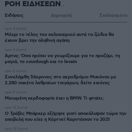
ΡΟΗ ΕΙΔΗΣΕΩΝ
Ειδήσεις
Δημοφιλή
Σχολιασμένα
πριν 4 λεπτά
Μέχρι το τέλος του καλοκαιριού αυτά τα ζώδια θα
έχουν βρει την αληθινή αγάπη
πριν 4 λεπτά
Άρτος: Όσα πρέπει να γνωρίζουμε για το προζύμι, τη
μαγιά, το sourdough και το levain
πριν 6 λεπτά
Συνελήφθη 56χρονος στο αεροδρόμιο Μυκόνου με
2.280 πακέτα λαθραίων τσιγάρων, δείτε εικόνες
πριν 9 λεπτά
Μειωμένη κερδοφορία έχει η BMW. Τι φταίει;
πριν 11 λεπτά
O Τράβις Μπάρκερ εξήγησε γιατί αποκάλυψαν τώρα την
αποβολή που είχε η Κόρτνεϊ Καρντάσιαν το 2021
πριν 13 λεπτά