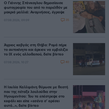
Ο Γιάννης Στάνκογλου δημοσίευσε
φωτογραφία του από το παρελθόν με
μακριά μαλλιά: Αναμνήσεις, έγραψε
35
07.08.2026, 09:09
Άγριος καβγάς στη Θήβα: Ρομά πήρε
το αυτοκίνητο και άρχισε να εμβολίζει
το ΙΧ ενός αλλοδαπού, δείτε βίντεο
40
07.08.2026, 10:27
Η Ιουλία Καλλιμάνη θύμωσε με θεατή
που της πέταξε λουλούδια στην
Ηγουμενίτσα: Του τα επέστρεψε στο
κεφάλι και είπε «εσένα σ' αρέσει
αυτό...», δείτε βίντεο