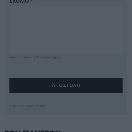
ΣΧΌΛΙΟ *
Απομένουν
2500
χαρακτήρες
* Υποχρεωτικά πεδία