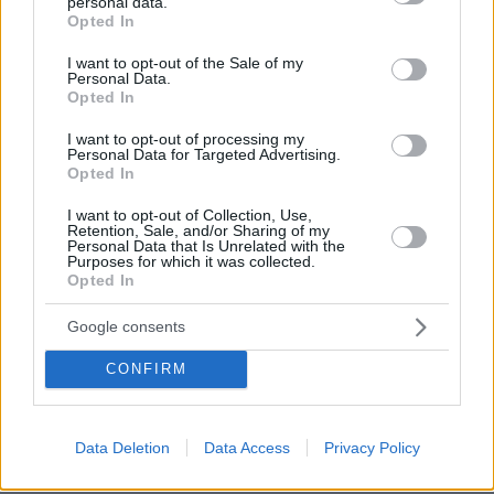
personal data.
03.08.2026, 11:06
grant or deny consent to Google and its third-party tags to
Opted In
Κάτι αλλάζει στον χάρτη της πανεπιστημιακής εκπαίδευσης
use your data for below specified purposes in below Google
στην Ελλάδα
consent section.
I want to opt-out of the Sale of my
Personal Data.
Opted In
30.07.2026, 15:25
Εθνική Τράπεζα: Η κορυφαία επιλογή για τη χρηματοδότηση
I want to opt-out of processing my
μεγάλων έργων
Personal Data for Targeted Advertising.
Opted In
29.07.2026, 09:39
I want to opt-out of Collection, Use,
Διασκεδάζουμε υπεύθυνα, επιστρέφουμε με ασφάλεια
Retention, Sale, and/or Sharing of my
Personal Data that Is Unrelated with the
Purposes for which it was collected.
ΣΧΟΛΙΑ
(2)
Opted In
Google consents
ΠΡΟΣΘΗΚΗ ΣΧΟΛΙΟΥ
σαχ
CONFIRM
18.07.2025, 07:00
Αριανάρα μου
ΑΠΑΝΤΗΣΗ
Data Deletion
Data Access
Privacy Policy