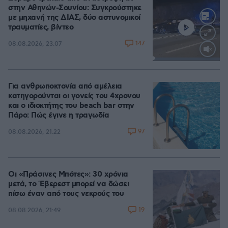
στην Αθηνών-Σουνίου: Συγκρούστηκε
με μηχανή της ΔΙΑΣ, δύο αστυνομικοί
τραυματίες, βίντεο
147
08.08.2026, 23:07
Loaded
:
100.00%
Για ανθρωποκτονία από αμέλεια
κατηγορούνται οι γονείς του 4χρονου
και ο ιδιοκτήτης του beach bar στην
Πάρο: Πώς έγινε η τραγωδία
97
08.08.2026, 21:22
Οι «Πράσινες Μπότες»: 30 χρόνια
μετά, το Έβερεστ μπορεί να δώσει
πίσω έναν από τους νεκρούς του
19
08.08.2026, 21:49