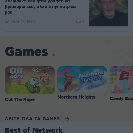
Χόλιγουντ, δεν ήταν γραφτό να
βρίσκομαι εκεί, αλλά στην πατρίδα
μου
4
08.08.2026, 15:02
Games
Northern Heights
Candy Bub
Cut The Rope
ΔΕΙΤΕ ΟΛΑ ΤΑ GAMES
Best of Network