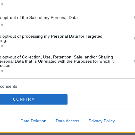
In
ξανά στο +7 απ' τη Ρεάλ Μαδρίτης και θα της
ίτλο.
o opt-out of the Sale of my Personal Data.
In
to opt-out of processing my Personal Data for Targeted
ing.
In
o opt-out of Collection, Use, Retention, Sale, and/or Sharing
ersonal Data that Is Unrelated with the Purposes for which it
lected.
In
consents
CONFIRM
Data Deletion
Data Access
Privacy Policy