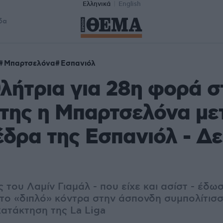
Ελληνικά
English
δα
Μπαρτσελόνα
Εσπανιόλ
ήτρια για 28η φορά σ
 της η Μπαρτσελόνα μετ
έδρα της Εσπανιόλ - Δε
ης του Λαμίν Γιαμάλ - που είχε και ασίστ - έδω
ο «διπλό» κόντρα στην άσπονδη συμπολίτισσ
κατάκτηση της La Liga