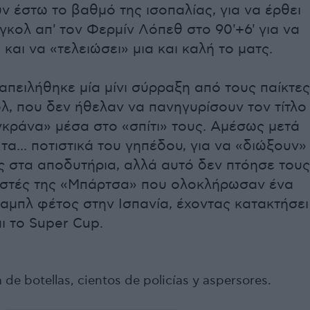
ν έστω το βαθμό της ισοπαλίας, για να έρθει
γκολ απ' τον Φερμίν Λόπεθ στο 90'+6' για να
 και να «τελειώσει» μια και καλή το ματς.
απειλήθηκε μία μίνι σύρραξη από τους παίκτες
λ, που δεν ήθελαν να πανηγυρίσουν τον τίτλο
γκράνα» μέσα στο «σπίτι» τους. Αμέσως μετά
 τα... ποτιστικά του γηπέδου, για να «διώξουν»
ς στα αποδυτήρια, αλλά αυτό δεν πτόησε τους
στές της «Μπάρτσα» που ολοκλήρωσαν ένα
αμπλ φέτος στην Ισπανία, έχοντας κατακτήσει
ι το Super Cup.
a de botellas, cientos de policías y aspersores.