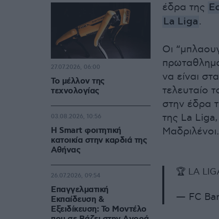
έδρα της
Ε
La Liga
.
Οι “μπλαουγ
πρωταθλημά
27.07.2026, 06:00
να είναι στ
Το μέλλον της
τελευταίο τ
τεχνολογίας
στην έδρα τ
της La Liga
03.08.2026, 10:56
Η Smart φοιτητική
Μαδριλένοι.
κατοικία στην καρδιά της
Αθήνας
🏆 LA LI
26.07.2026, 09:54
Επαγγελματική
— FC Ba
Εκπαίδευση &
Εξειδίκευση: Το Mοντέλο