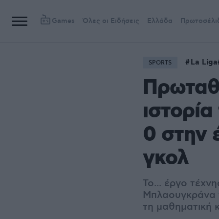
Games
Όλες οι Ειδήσεις
Ελλάδα
Πρωτοσέλι
La Liga
SPORTS
Πρωταθλ
ιστορία
0 στην 
γκολ
Το... έργο τέχν
Μπλαουγκράνα τ
τη μαθηματική 