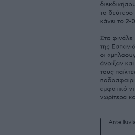
διεκδικήσου
το δεύτερο 
κάνει το 2-0
Στο φινάλε 
της Εσπανιό
οι «μπλαου
άνοιξαν και
τους παίκτε
ποδοσφαιρι
εμφατικό ντ
νωρίτερα κα
Ante lluvi