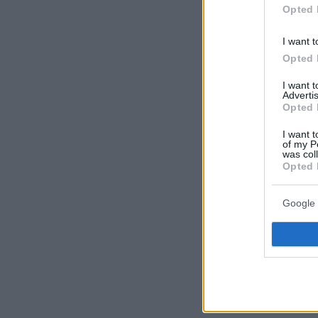
Opted 
την έφερνε 
χάριζε τον τ
I want t
Opted 
I want 
Advertis
Opted 
I want t
of my P
was col
Opted 
Google 