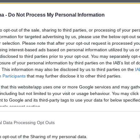
ma -
Do Not Process My Personal Information
θαύμα» του ισπανικού ποδοσφαίρου, ο
17χρονος Λαμίν Γιαμάλ «υπέγραψε» το μεγάλο
to opt-out of the sale, sharing to third parties, or processing of your per
ης Μπαρτσελόνα με 2-0 επί της «άσπονδης»
formation for targeted advertising by us, please use the below opt-out s
σάς της Εσπανιόλ στο «RCDE Stadium» και δύ
r selection. Please note that after your opt-out request is processed y
eing interest-based ads based on personal information utilized by us or
 πριν απ' το φινάλε της LaLiga, «έστεψε» και
disclosed to third parties prior to your opt-out. You may separately opt-
 του «μπλαουγκράνα» πρωταθλητές Ισπανίας
losure of your personal information by third parties on the IAB’s list of
νιστική περίοδο 2024/25 και για 28η φορά
. This information may also be disclosed by us to third parties on the
IA
Participants
that may further disclose it to other third parties.
α τους.
 that this website/app uses one or more Google services and may gath
including but not limited to your visit or usage behaviour. You may click 
 to Google and its third-party tags to use your data for below specifi
ο χρόνια μετά το τελευταίο πρωτάθλημα της
ogle consent section.
ιβώς στο ίδιο γήπεδο, την ίδια χρονική περίοδ
ταν τότε) και με τον ίδιο αντίπαλο (Εσπανιόλ),
l Data Processing Opt Outs
 δεν άφησε την ευκαιρία να πάει χαμένη.
o opt-out of the Sharing of my personal data.
 τρόπο... κυνικό τους τρεις βαθμούς που θα