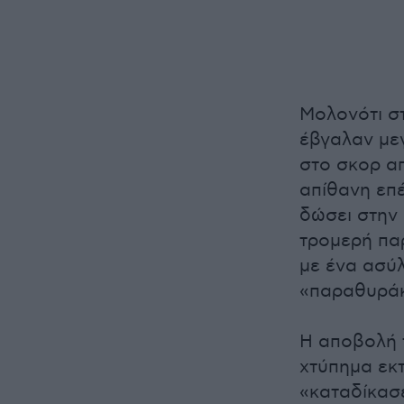
Μολονότι στ
έβγαλαν μεγ
στο σκορ απ
απίθανη επέ
δώσει στην 
τρομερή πα
με ένα ασύλ
«παραθυράκι
Η αποβολή τ
χτύπημα εκ
«καταδίκασ