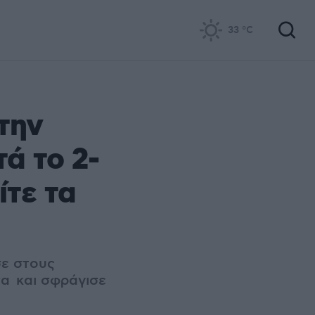
33
°C
την
ά το 2-
ίτε τα
σε στους
α και σφράγισε