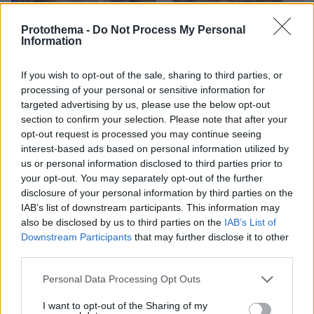
Protothema -
Do Not Process My Personal
Information
If you wish to opt-out of the sale, sharing to third parties, or
processing of your personal or sensitive information for
targeted advertising by us, please use the below opt-out
section to confirm your selection. Please note that after your
opt-out request is processed you may continue seeing
interest-based ads based on personal information utilized by
us or personal information disclosed to third parties prior to
your opt-out. You may separately opt-out of the further
disclosure of your personal information by third parties on the
IAB’s list of downstream participants. This information may
08.08.2026, 18:48
also be disclosed by us to third parties on the
IAB’s List of
Εγκαταλείπει το κόμμα Καρυστιανού και ο
Downstream Participants
that may further disclose it to other
επιχειρηματίας Νίκος Μπρουτζάκης: Καταγγέλλει
third parties.
κλειστή κάστα, «λένε προδότες και πληρωμένους
όσους αποχωρούν»
Please note that this website/app uses one or more Google
Personal Data Processing Opt Outs
services and may gather and store information including but
not limited to your visit or usage behaviour. You may click to
I want to opt-out of the Sharing of my