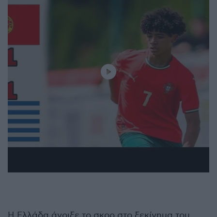
Η Ελλάδα άνοιξε το σκορ στο ξεκίνημα του