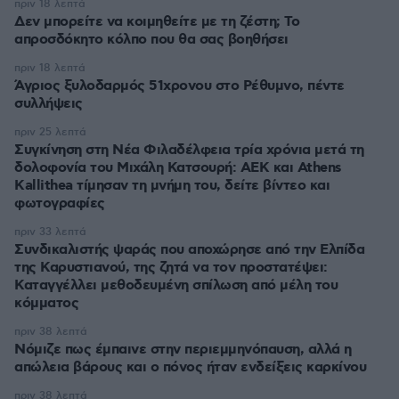
πριν 18 λεπτά
Δεν μπορείτε να κοιμηθείτε με τη ζέστη; Το
απροσδόκητο κόλπο που θα σας βοηθήσει
πριν 18 λεπτά
Άγριος ξυλοδαρμός 51χρονου στο Ρέθυμνο, πέντε
συλλήψεις
πριν 25 λεπτά
Συγκίνηση στη Νέα Φιλαδέλφεια τρία χρόνια μετά τη
δολοφονία του Μιχάλη Κατσουρή: ΑΕΚ και Athens
Kallithea τίμησαν τη μνήμη του, δείτε βίντεο και
φωτογραφίες
πριν 33 λεπτά
Συνδικαλιστής ψαράς που αποχώρησε από την Ελπίδα
της Καρυστιανού, της ζητά να τον προστατέψει:
Καταγγέλλει μεθοδευμένη σπίλωση από μέλη του
κόμματος
πριν 38 λεπτά
Νόμιζε πως έμπαινε στην περιεμμηνόπαυση, αλλά η
απώλεια βάρους και ο πόνος ήταν ενδείξεις καρκίνου
πριν 38 λεπτά