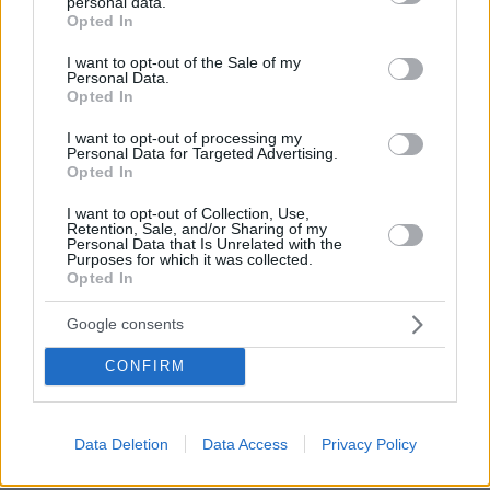
personal data.
grant or deny consent to Google and its third-party tags to
Opted In
use your data for below specified purposes in below Google
consent section.
I want to opt-out of the Sale of my
Personal Data.
Opted In
I want to opt-out of processing my
Personal Data for Targeted Advertising.
Opted In
I want to opt-out of Collection, Use,
Retention, Sale, and/or Sharing of my
Personal Data that Is Unrelated with the
Purposes for which it was collected.
Opted In
Google consents
CONFIRM
Data Deletion
Data Access
Privacy Policy
08.08.2026, 12:18